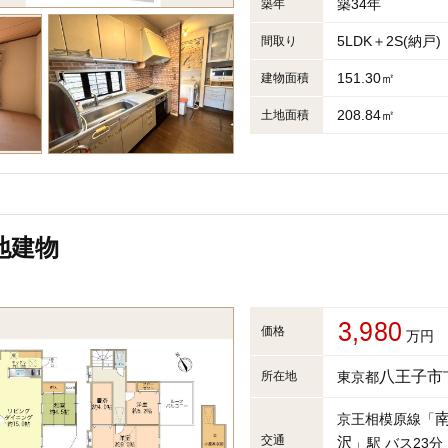
築34年
築年
5LDK＋2S(納戸)
間取り
151.30㎡
建物面積
208.84㎡
土地面積
地建物
3,980
価格
万円
八王子市
所在地
東京都
京王相模原線「
交通
沢
」駅 バス23分