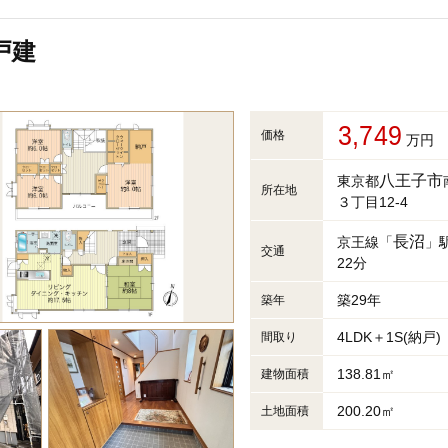
戸建
3,749
価格
万円
八王子市
東京都
所在地
３丁目12-4
長沼
京王線「
」
交通
22分
築29年
築年
4LDK＋1S(納戸)
間取り
138.81㎡
建物面積
200.20㎡
土地面積