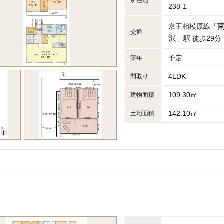
所在地
238-1
京王相模原線「
交通
沢
」駅 徒歩29分
予定
築年
4LDK
間取り
109.30㎡
建物面積
142.10㎡
土地面積