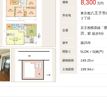
8,300
価格
万円
八王子市
東京都
所在地
２丁目
京王相模原線「
交通
沢
」駅 徒歩9分
築25年
築年
5LDK＋S(納戸)
間取り
149.25㎡
建物面積
199.94㎡
土地面積