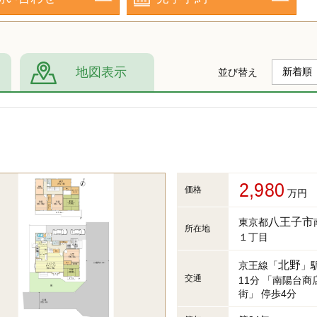
地図表示
並び替え
2,980
価格
万円
八王子市
東京都
所在地
１丁目
北野
京王線「
」
交通
11分 「南陽台商
街」 停歩4分