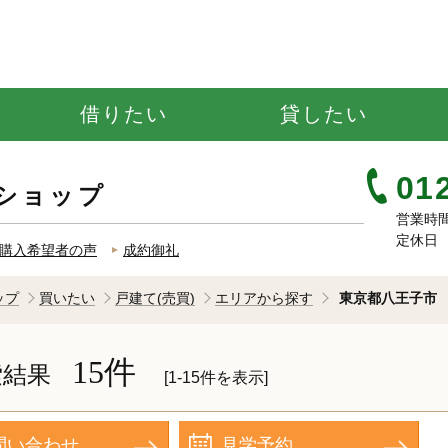
借りたい
貸したい
01
ショップ
営業時間 
定休日 
購入希望者の声
成約御礼
ップ
買いたい
戸建て(売買)
エリアから探す
東京都八王子市
15件
索結果
[1-15件を表示]
問い合わせ
見学予約