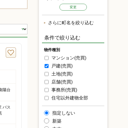
変更
さらに町名を絞り込む
条件で絞り込む
物件種別
マンション(売買)
戸建(売買)
土地(売買)
店舗(売買)
南陽台
事務所(売買)
住宅以外建物全部
駅 バス
指定しない
店
新築