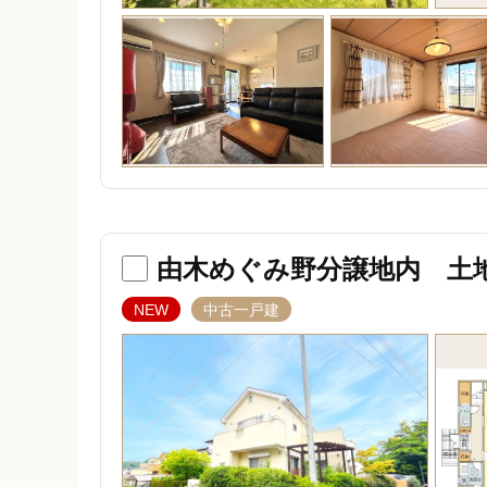
由木めぐみ野分譲地内 土
NEW
中古一戸建