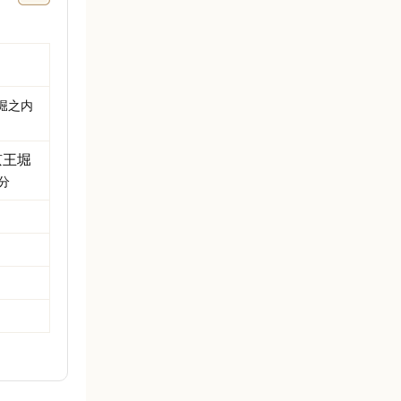
堀之内
京王堀
分