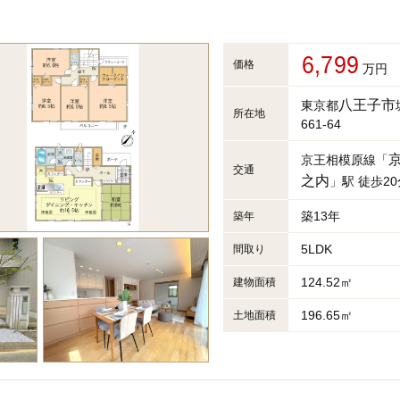
6,799
価格
万円
八王子市
東京都
所在地
661-64
京王相模原線「
交通
之内
」駅 徒歩20
築13年
築年
5LDK
間取り
124.52㎡
建物面積
196.65㎡
土地面積