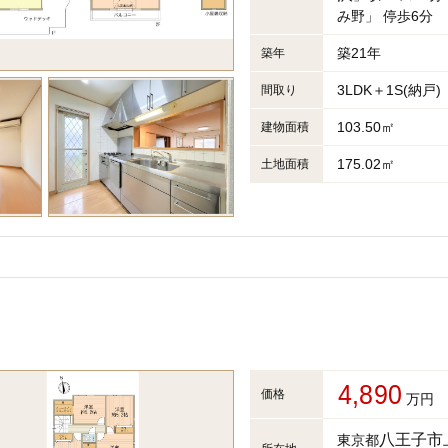
み野」 停歩6分
築21年
築年
3LDK＋1S(納戸)
間取り
103.50㎡
建物面積
175.02㎡
土地面積
4,890
価格
万円
八王子市
東京都