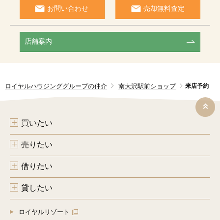
式会社、神奈川ロイヤル株式会社、川崎ロイヤル株式会社、
お問い合わせ
売却無料査定
東京ロイヤル株式会社、埼玉ロイヤル株式会社、Royals株
式会社
（６）情報、サービスの提供は、ご本人からの申し出があり
ましたら、取り止めさせていただきます。
店舗案内
[４]個人情報の第三者への提供
（１）ご本人の同意がある場合
（２）法令の規定に基く場合
（３）人の生命、身体または財産の保護のため必要がある場
ロイヤルハウジンググループの仲介
南大沢駅前ショップ
来店予約
合であって、ご本人の同意を得ることが困難であるとき
（４）公衆衛生の向上または児童の健全な育成の推進のため
に特に必要がある場合であって、ご本人の同意を得ることが
困難であるとき
（５）国の機関若しくは地方公共団体またはその委託を受け
買いたい
た者が法令の定める事務を遂行することに対して協力する必
要があるばあいであって、ご本人の同意を得ることにより当
売りたい
該事務の遂行に支障を及ぼすおそれがあるとき
（６）新築物件販売等の場合、不動産情報、お名前、ご住所
等の所要項目について、書面、郵便物、電話、電子メール、
借りたい
広告媒体により第三者に提供されます。なお、ご本人からの
申し出がありましたら、提供は停止いたします。
貸したい
（売買仲介等の場合に提供する第三者の例示）
１．契約の相手方となる者、その見込み客
２．他の宅地建物取引業者
ロイヤルリゾート
３．インターネット広告の掲載業者、不動産事業者団体