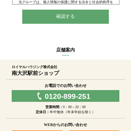
当グループは、個人情報の保護に関する法令と社会的秩序を
尊重・遵守し、個人情報の適正な取り扱いと保護に努めま
す。
[２]個人情報の取得、利用、提供
個人情報の取得は、適正な手段によって行うとともに、利用
目的の公表、通知、明示等をさせていただき、ご本人の同意
なく、利用目的の範囲を超えた個人情報の取り扱いはいたし
ません。また、個人情報を第三者へ提供、開示する場合は、
法令の定める手続きに則って行います。
店舗案内
[３]個人情報の利用目的
当グループが取得する個人情報の利用目的は、以下のとおり
です。
ロイヤルハウジング株式会社
（１）不動産の売買、仲介、賃貸、管理等
南大沢駅前ショップ
（２）（１）の利用目的の達成に必要な範囲での、個人情報
の第三者への提供
（３）当グループが取り扱うインテリア工事等に関する契約
お電話でのお問い合わせ
の履行、情報、サービスの提供
0120-899-251
（４）上の（１）、（３）の商品・情報・サービス提供のた
めの郵便物、電話、電子メール等による営業活動及びマーケ
ティング（アンケートのお願い等）活動。顧客動向分析また
営業時間：
9：00～20：00
は商品開発等の調査分析
定休日：
年中無休（年末年始を除く）
（５）当グループが取得した個人情報のグループ企業間での
共同利用。共同利用者：ロイヤルハウジング株式会社、ロイ
ヤルハウジング販売株式会社、ロイヤルリゾート株式会社、
WEBからのお問い合わせ
ロイヤルコーポレーション株式会社、ロイヤルインテリア株