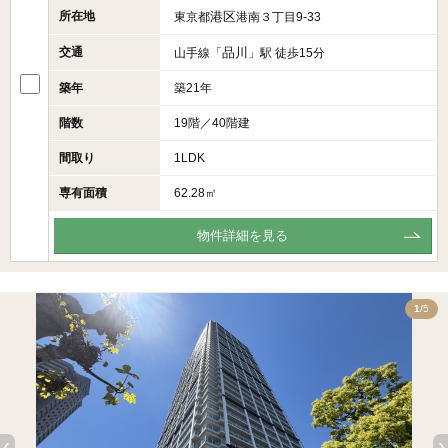
所在地
港区
東京都
港南３丁目9-33
交通
品川
山手線「
」駅 徒歩15分
築年
築21年
階数
19階／40階建
間取り
1LDK
専有面積
62.28㎡
物件詳細を見る
5
1
/5