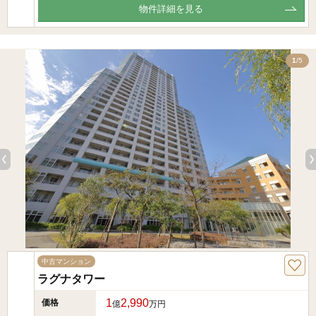
物件詳細を見る
5
1
/5
中古マンション
ラグナタワー
1
2,990
価格
億
万円