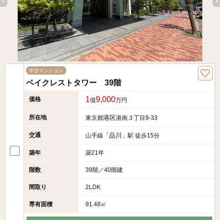
中古マンション
ベイクレストタワー 39階
1
9,000
価格
億
万円
所在地
港区
東京都
港南３丁目9-33
交通
品川
山手線「
」駅 徒歩15分
築年
築21年
階数
39階／40階建
間取り
2LDK
専有面積
91.48㎡