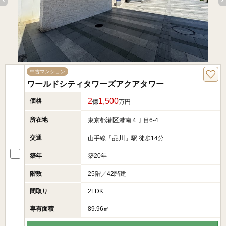
中古マンション
ワールドシティタワーズアクアタワー
2
1,500
価格
億
万円
所在地
港区
東京都
港南４丁目6-4
交通
品川
山手線「
」駅 徒歩14分
築年
築20年
階数
25階／42階建
間取り
2LDK
専有面積
89.96㎡