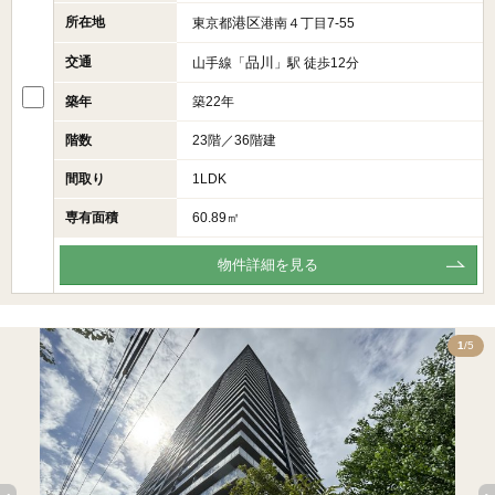
所在地
港区
東京都
港南４丁目7-55
交通
品川
山手線「
」駅 徒歩12分
築年
築22年
階数
23階／36階建
間取り
1LDK
専有面積
60.89㎡
物件詳細を見る
5
1
/5