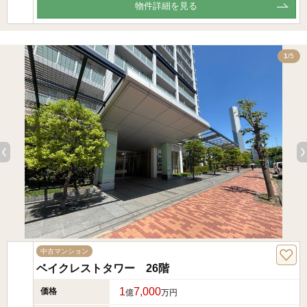
物件詳細を見る
5
1
/5
中古マンション
ベイクレストタワー 26階
1
7,000
価格
億
万円