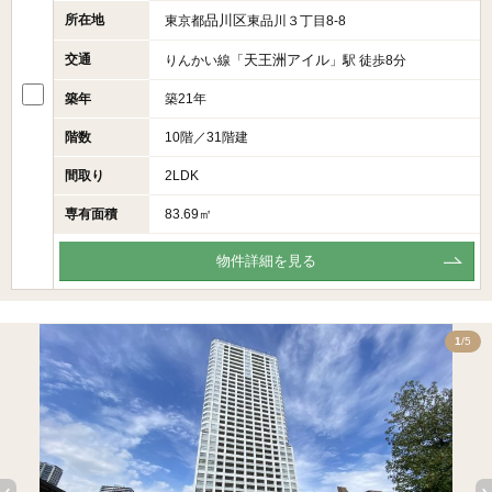
所在地
品川区
東京都
東品川３丁目8-8
交通
天王洲アイル
りんかい線「
」駅 徒歩8分
築年
築21年
階数
10階／31階建
間取り
2LDK
専有面積
83.69㎡
物件詳細を見る
5
1
/5