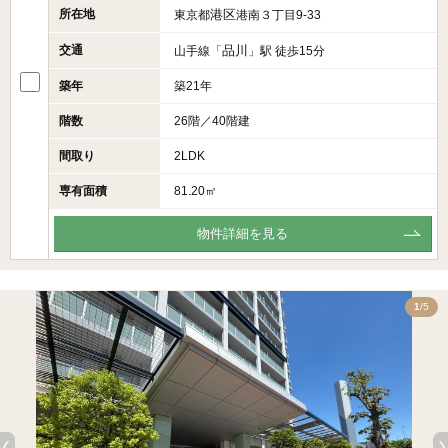
所在地
港区
東京都
港南３丁目9-33
交通
品川
山手線「
」駅 徒歩15分
築年
築21年
階数
26階／40階建
間取り
2LDK
専有面積
81.20㎡
物件詳細を見る
5
1
/5