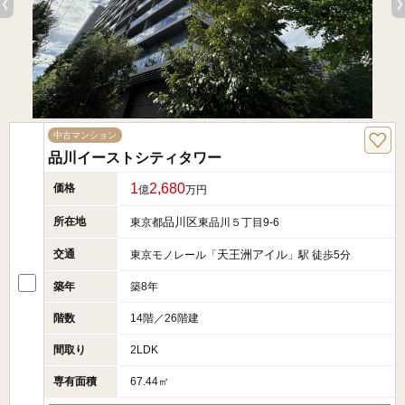
中古マンション
品川イーストシティタワー
1
2,680
価格
億
万円
所在地
品川区
東京都
東品川５丁目9-6
交通
天王洲アイル
東京モノレール「
」駅 徒歩5分
築年
築8年
階数
14階／26階建
間取り
2LDK
専有面積
67.44㎡