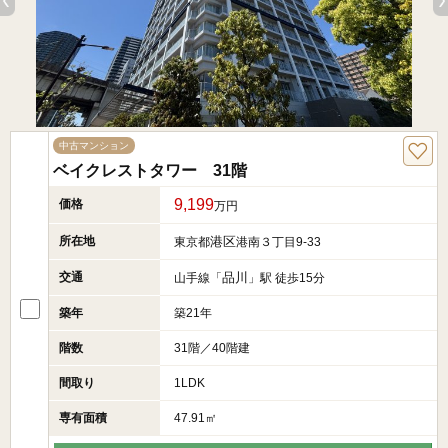
中古マンション
ベイクレストタワー 31階
9,199
価格
万円
所在地
港区
東京都
港南３丁目9-33
交通
品川
山手線「
」駅 徒歩15分
築年
築21年
階数
31階／40階建
間取り
1LDK
専有面積
47.91㎡