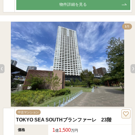
物件詳細を見る
5
1
/5
中古マンション
TOKYO SEA SOUTHブランファーレ 23階
1
1,500
価格
億
万円