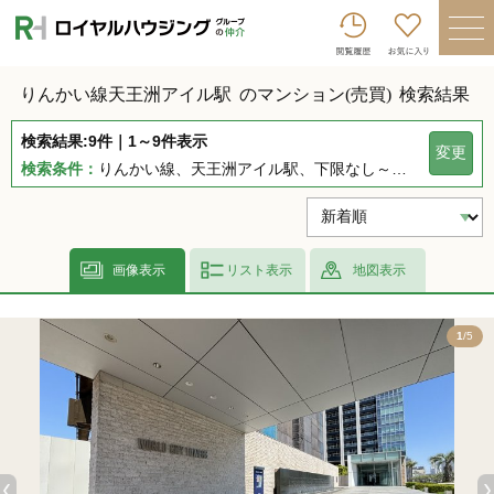
ロイヤルハウジンググループトップへ
買いたい
りんかい線天王洲アイル駅
のマンション(売買)
検索結果
売りたい
検索結果:9件｜1～9件表示
変更
借りたい
検索条件：
りんかい線、天王洲アイル駅、下限なし～上限なし、指定しない、指定なし、指定しない、下限なし～上限なし、指定なし
貸したい
店舗を探す
画像表示
リスト表示
地図表示
企業情報
5
1
/5
ログイン
会員登録