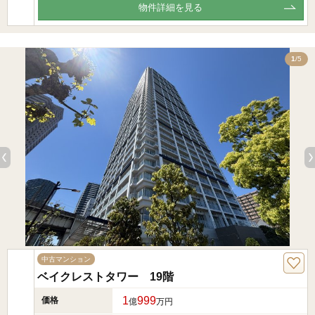
物件詳細を見る
5
1
/5
中古マンション
ベイクレストタワー 19階
1
999
価格
億
万円