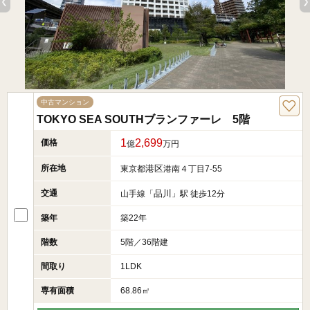
中古マンション
TOKYO SEA SOUTHブランファーレ 5階
1
2,699
価格
億
万円
所在地
港区
東京都
港南４丁目7-55
交通
品川
山手線「
」駅 徒歩12分
築年
築22年
階数
5階／36階建
間取り
1LDK
専有面積
68.86㎡