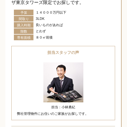
ザ東京タワーズ限定でお探しです。
１４０００万円以下
予算
3LDK
間取り
良いものがあれば
購入時期
とわず
階数
８０㎡前後
専有面積
担当スタッフの声
担当：小林勇紀
弊社管理物件にお住いのご家族がお探しです。