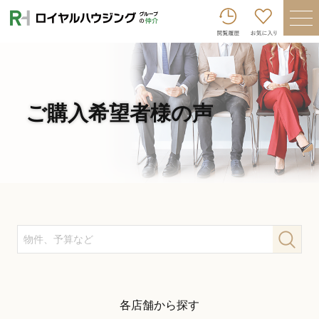
ロイヤルハウジンググループトップへ
買いたい
売りたい
借りたい
ご購入希望者様の声
貸したい
店舗を探す
企業情報
ログイン
会員登録
各店舗から探す