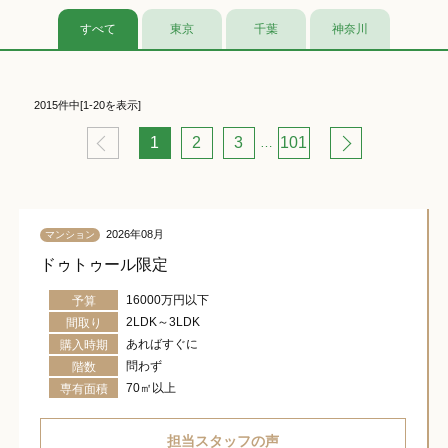
すべて
東京
千葉
神奈川
2015件中[1-20を表示]
1
2
3
101
…
2026年08月
マンション
ドゥトゥール限定
16000万円以下
予算
2LDK～3LDK
間取り
あればすぐに
購入時期
問わず
階数
70㎡以上
専有面積
担当スタッフの声