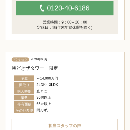
0120-40-6186
営業時間：9：00～20：00
定休日：無(年末年始休暇を除く)
2026年08月
マンション
勝どきザタワー 限定
～14,000万円
予算
2LDK～3LDK
間取り
直ぐに
購入時期
30階以上
階数
65㎡以上
専有面積
問わず。
その他希望
担当スタッフの声