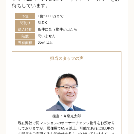
待ちしています。
1億5,000万まで
予算
3LDK
間取り
条件に合う物件が出たら
購入時期
問いません
階数
65㎡以上
専有面積
担当スタッフの声
担当：今泉光太郎
現在弊社で同マンションのオーナーチェンジ物件をお預かり
しておりますが、居住用で65㎡以上、可能であれば3LDKの
お部屋をご希望するお問合せを多くいただいております。ま