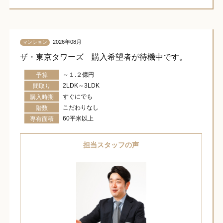
2026年08月
マンション
ザ・東京タワーズ 購入希望者が待機中です。
～１.２億円
予算
2LDK～3LDK
間取り
すぐにでも
購入時期
こだわりなし
階数
60平米以上
専有面積
担当スタッフの声