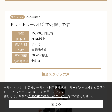
2026年07月
マンション
ドゥ・トゥール限定でお探しです！
15,000万円以内
予算
2LDK以上
間取り
すぐに
購入時期
低層階希望
階数
70.70㎡以上
専有面積
北向き
その他希望
担当スタッフの声
当サイトでは、お客様の当サイト利用状況把握、サービス向上検討を目的と
して、クッキー（Cookie）を使用しています。
詳しくは、当社の
「Cookieの取扱いについて」
をご確認ください。
閉じる