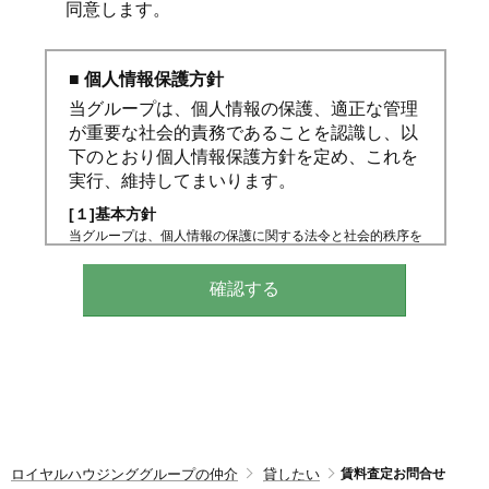
同意します。
■ 個人情報保護方針
当グループは、個人情報の保護、適正な管理
が重要な社会的責務であることを認識し、以
下のとおり個人情報保護方針を定め、これを
実行、維持してまいります。
[１]基本方針
当グループは、個人情報の保護に関する法令と社会的秩序を
尊重・遵守し、個人情報の適正な取り扱いと保護に努めま
す。
[２]個人情報の取得、利用、提供
個人情報の取得は、適正な手段によって行うとともに、利用
目的の公表、通知、明示等をさせていただき、ご本人の同意
なく、利用目的の範囲を超えた個人情報の取り扱いはいたし
ません。また、個人情報を第三者へ提供、開示する場合は、
法令の定める手続きに則って行います。
[３]個人情報の利用目的
当グループが取得する個人情報の利用目的は、以下のとおり
です。
ロイヤルハウジンググループの仲介
貸したい
賃料査定お問合せ
（１）不動産の売買、仲介、賃貸、管理等