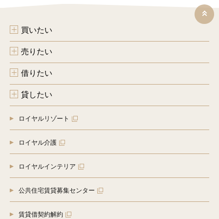
（２）（１）の利用目的の達成に必要な範囲での、個人情報
の第三者への提供
（３）当グループが取り扱うインテリア工事等に関する契約
買いたい
の履行、情報、サービスの提供
（４）上の（１）、（３）の商品・情報・サービス提供のた
めの郵便物、電話、電子メール等による営業活動及びマーケ
売りたい
ティング（アンケートのお願い等）活動。顧客動向分析また
は商品開発等の調査分析
借りたい
（５）当グループが取得した個人情報のグループ企業間での
共同利用。共同利用者：ロイヤルハウジング株式会社、ロイ
ヤルハウジング販売株式会社、ロイヤルリゾート株式会社、
貸したい
ロイヤルコーポレーション株式会社、ロイヤルインテリア株
式会社、神奈川ロイヤル株式会社、川崎ロイヤル株式会社、
東京ロイヤル株式会社、埼玉ロイヤル株式会社、Royals株
ロイヤルリゾート
式会社
（６）情報、サービスの提供は、ご本人からの申し出があり
ましたら、取り止めさせていただきます。
ロイヤル介護
[４]個人情報の第三者への提供
（１）ご本人の同意がある場合
ロイヤルインテリア
（２）法令の規定に基く場合
（３）人の生命、身体または財産の保護のため必要がある場
合であって、ご本人の同意を得ることが困難であるとき
公共住宅賃貸募集センター
（４）公衆衛生の向上または児童の健全な育成の推進のため
に特に必要がある場合であって、ご本人の同意を得ることが
賃貸借契約解約
困難であるとき