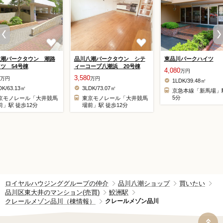
八潮パークタウン 潮路
品川八潮パークタウン シテ
東品川パークハイツ
ツ 54号棟
ィーコープ八潮浜 20号棟
4,080
万円
3,580
万円
万円
1LDK/39.48㎡
DK/63.13㎡
3LDK/73.07㎡
京急本線「新馬場」
5分
京モノレール「大井競馬
東京モノレール「大井競馬
前」駅 徒歩12分
場前」駅 徒歩12分
ロイヤルハウジンググループの仲介
品川八潮ショップ
買いたい
品川区東大井のマンション(売買)
鮫洲駅
クレールメゾン品川（棟情報）
クレールメゾン品川