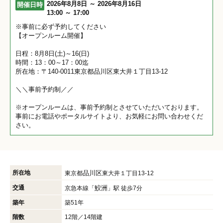
2026年8月8日 ～ 2026年8月16日
開催日時
13:00 ～ 17:00
※事前に必ず予約してください
【オープンルーム開催】
日程：8月8日(土)～16(日)
時間：13：00～17：00迄
所在地：〒140-0011東京都品川区東大井１丁目13-12
＼＼事前予約制／／
※オープンルームは、事前予約制とさせていただいております。
事前にお電話やポータルサイトより、お気軽にお問い合わせくだ
さい。
所在地
品川区
東京都
東大井１丁目13-12
交通
鮫洲
京急本線「
」駅 徒歩7分
築年
築51年
階数
12階／14階建