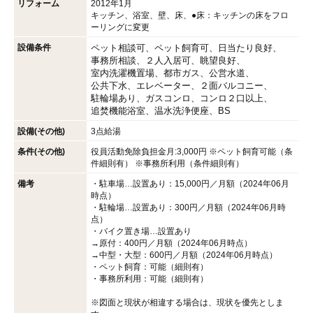
リフォーム
2012年1月
キッチン、浴室、壁、床、●床：キッチンの床をフロ
ーリングに変更
設備条件
ペット相談可
ペット飼育可
日当たり良好
事務所相談
２人入居可
眺望良好
室内洗濯機置場
都市ガス
公営水道
公共下水
エレベーター
２面バルコニー
駐輪場あり
ガスコンロ
コンロ２口以上
追焚機能浴室
温水洗浄便座
BS
設備(その他)
3点給湯
条件(その他)
役員活動免除負担金月:3,000円 ※ペット飼育可能（条
件細則有） ※事務所利用（条件細則有）
備考
・駐車場…設置あり：15,000円／月額（2024年06月
時点）
・駐輪場…設置あり：300円／月額（2024年06月時
点）
・バイク置き場…設置あり
→原付：400円／月額（2024年06月時点）
→中型・大型：600円／月額（2024年06月時点）
・ペット飼育：可能（細則有）
・事務所利用：可能（細則有）
※図面と現状が相違する場合は、現状を優先としま