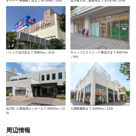
オーケー 青物横丁店まで 約749m／10分
品川東大井二郵便局まで 約767m／10分
パトリア品川店まで 約803m／11分
キャップスクリニック東品川まで 約673m
／9分
品川区 八潮地域センターまで 約950m／12
八潮図書館まで 約950m／12分
分
周辺情報