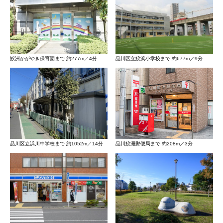
鮫洲かがやき保育園まで 約277m／4分
品川区立鮫浜小学校まで 約677m／9分
品川区立浜川中学校まで 約1052m／14分
品川鮫洲郵便局まで 約208m／3分