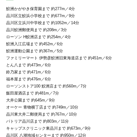
鮫洲かがやき保育園まで 約277m／4分
品川区立鮫浜小学校まで 約677m／9分
品川区立浜川中学校まで 約1052m／14分
品川鮫洲郵便局まで 約208m／3分
ローソン H鮫洲店まで 約254m／4分
鮫洲入江広場まで 約452m／6分
鮫洲運動公園まで 約367m／5分
ファミリーマート 伊勢彦鮫洲旧東海道店まで 約451m／6分
とん八まで 約473m／6分
鈴乃家まで 約471m／6分
福本屋まで 約476m／6分
ローソンストア100 鮫洲店まで 約560m／7分
飯田屋酒店まで 約481m／7分
大井公園まで 約645m／9分
オーケー 青物横丁店まで 約749m／10分
品川東大井二郵便局まで 約767m／10分
パトリア品川店まで 約803m／11分
キャップスクリニック東品川まで 約673m／9分
品川区 八潮地域センターまで 約950m／12分