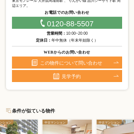
東京モノレール 大井競馬場前駅 、 りんかい線 品川シーサイド駅 周
辺エリア。
お電話でのお問い合わせ
0120-88-5507
営業時間：
10:00~20:00
定休日：
年中無休（年末年始除く）
WEBからのお問い合わせ
この物件について問い合わせ
見学予約
条件が似ている物件
ンション
中古マンション
中古マンション