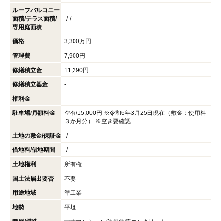
ルーフバルコニー
面積/テラス面積/
-/-/-
専用庭面積
価格
3,300万円
管理費
7,900円
修繕積立金
11,290円
修繕積立基金
-
権利金
-
駐車場/月額料金
空有/15,000円 ※令和6年3月25日現在（敷金：使用料
３か月分） ※空き要確認
土地の敷金/保証金
-/-
借地料/借地期間
-/-
土地権利
所有権
国土法届出要否
不要
用途地域
準工業
地勢
平坦