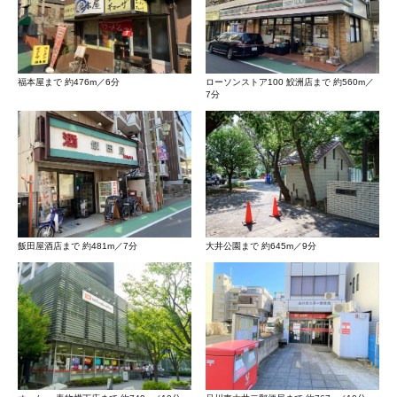
福本屋まで 約476m／6分
ローソンストア100 鮫洲店まで 約560m／
7分
飯田屋酒店まで 約481m／7分
大井公園まで 約645m／9分