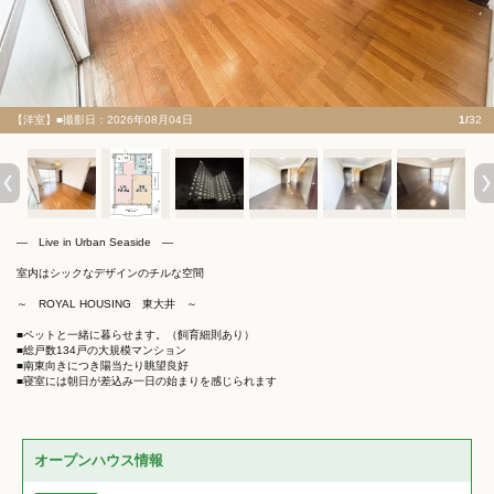
【洋室】■撮影日：2026年08月04日
1/
32
― Live in Urban Seaside ―
室内はシックなデザインのチルな空間
～ ROYAL HOUSING 東大井 ～
■ペットと一緒に暮らせます。（飼育細則あり）
■総戸数134戸の大規模マンション
■南東向きにつき陽当たり眺望良好
■寝室には朝日が差込み一日の始まりを感じられます
オープンハウス情報