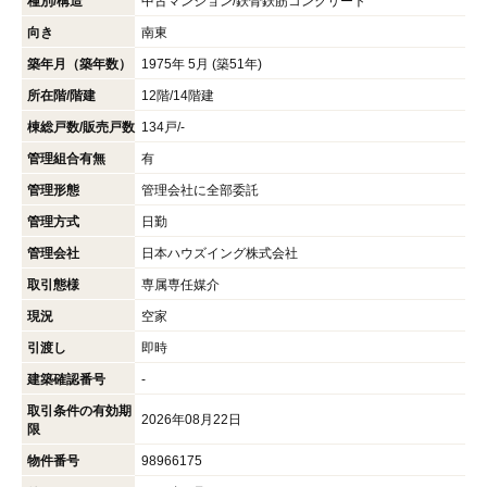
種別/構造
中古マンション/鉄骨鉄筋コンクリート
向き
南東
築年月（築年数）
1975年 5月 (築51年)
所在階/階建
12階/14階建
棟総戸数/販売戸数
134戸/-
管理組合有無
有
管理形態
管理会社に全部委託
管理方式
日勤
管理会社
日本ハウズイング株式会社
取引態様
専属専任媒介
現況
空家
引渡し
即時
建築確認番号
-
取引条件の有効期
2026年08月22日
限
物件番号
98966175