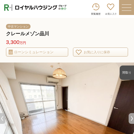
ロイヤルハウジンググループトップへ
買いたい
中古マンション
売りたい
クレールメゾン品川
3,300
万円
借りたい
ローンシミュレーション
お気に入りに保存
貸したい
店舗を探す
間取り
企業情報
ログイン
会員登録