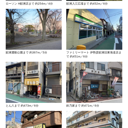
ローソン H鮫洲店まで 約254m／4分
鮫洲入江広場まで 約452m／6分
鮫洲運動公園まで 約367m／5分
ファミリーマート 伊勢彦鮫洲旧東海道店ま
で 約451m／6分
とん八まで 約473m／6分
鈴乃家まで 約471m／6分