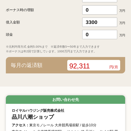
ボーナス時の増額
万円
借入金額
万円
頭金
万円
※元利均等方式 金利5.00%まで ※返済年数5〜50年まで入力できます
※ボーナスは年2回で計算しています。1000万円まで入力できます。
92,311
毎月の返済額
円/月
お問い合わせ先
ロイヤルハウジング販売株式会社
品川八潮ショップ
アクセス：
東京モノレール 大井競馬場前駅 / 徒歩10分