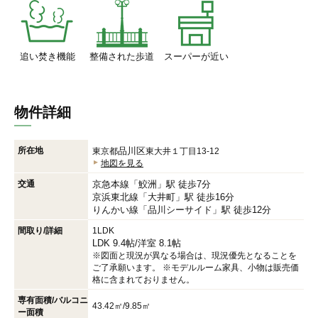
追い焚き機能
整備された歩道
スーパーが近い
物件詳細
所在地
品川区
東京都
東大井１丁目13-12
地図を見る
交通
京急本線
「
鮫洲
」駅 徒歩7分
京浜東北線
「
大井町
」駅 徒歩16分
りんかい線
「
品川シーサイド
」駅 徒歩12分
間取り/詳細
1LDK
LDK 9.4帖
/
洋室 8.1帖
※図面と現況が異なる場合は、現況優先となることを
ご了承願います。 ※モデルルーム家具、小物は販売価
格に含まれておりません。
専有面積/バルコニ
43.42㎡/9.85㎡
ー面積