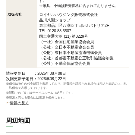
す。
※家具、小物は販売価格に含まれておりません。
取扱会社
ロイヤルハウジング販売株式会社
品川八潮ショップ
東京都品川区八潮５丁目5-3 パトリア2F
TEL:0120-88-5507
国土交通大臣 (11) 第3229号
（一社）全国住宅産業協会会員
（公社）全日本不動産協会会員
（公財）東日本不動産流通機構会員
（公社）首都圏不動産公正取引協議会加盟
（公社）不動産保証協会会員
情報更新日 ：2026年08月08日
次回更新予定日：2026年08月22日
※価格は物件の代金総額を表示しており、消費税が課税される場合は税込と表記の上、税
込価格で表示して おります。
※間取りの「S」はサービスルーム（納戸）です。
※現況と異なる場合には現況を優先します。
情報の見方
周辺地図