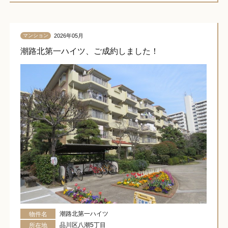
2026年05月
マンション
潮路北第一ハイツ、ご成約しました！
潮路北第一ハイツ
物件名
品川区八潮5丁目
所在地