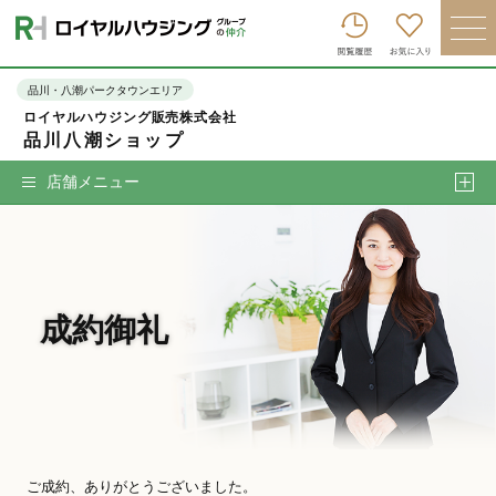
ロイヤルハウジンググループトップへ
買いたい
品川・八潮パークタウンエリア
ロイヤルハウジング販売株式会社
売りたい
品川八潮ショップ
借りたい
店舗メニュー
貸したい
店舗を探す
企業情報
成約御礼
ログイン
会員登録
ご成約、ありがとうございました。