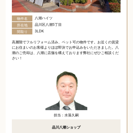
八潮ハイツ
物件名
品川区八潮5丁目
所在地
3LDK
間取り
高層階でフルリフォーム済み、ペット可の物件です。お近くの賃貸
にお住まいのお客様よりほぼ即決でお申込みをいただきました。八
潮のご売却は、八潮に店舗を構えております弊社にぜひご相談くだ
さい！
担当：水落久嗣
品川八潮ショップ