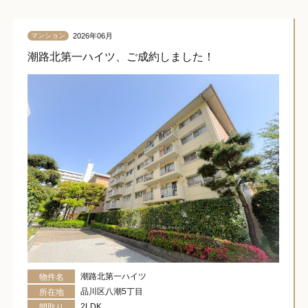
2026年06月
マンション
潮路北第一ハイツ、ご成約しました！
潮路北第一ハイツ
物件名
品川区八潮5丁目
所在地
2LDK
間取り