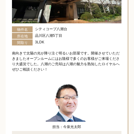
シティコープ八潮台
物件名
品川区八潮5丁目
所在地
3LDK
間取り
南向きで太陽の光が降り注ぐ明るいお部屋です。開催させていただ
きましたオープンルームにはお陰様で多くのお客様がご来場くださ
り大盛況でした。八潮のご売却は八潮の魅力を熟知したロイヤルへ
ぜひご相談ください！
担当：今泉光太郎