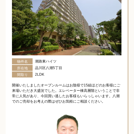
潮路東ハイツ
物件名
品川区八潮5丁目
所在地
2LDK
間取り
開催いたしましたオープンルームはお陰様で15組ほどのお客様にご
来場いただき大盛況でした。エレベーター棟高層階ということで非
常に人気があり、今回買い逃したお客様もいらっしゃいます。八潮
でのご売却をお考えの際はぜひお気軽にご相談ください。