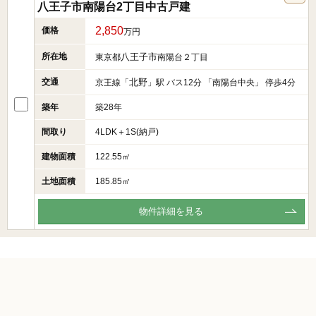
八王子市南陽台2丁目中古戸建
2,850
価格
万円
所在地
八王子市
東京都
南陽台２丁目
交通
北野
京王線「
」駅 バス12分 「南陽台中央」 停歩4分
築年
築28年
間取り
4LDK＋1S(納戸)
建物面積
122.55㎡
土地面積
185.85㎡
物件詳細を見る