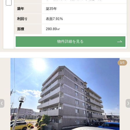
築年
築35年
利回り
表面7.91%
面積
280.89㎡
物件詳細を見る
5
1
/5