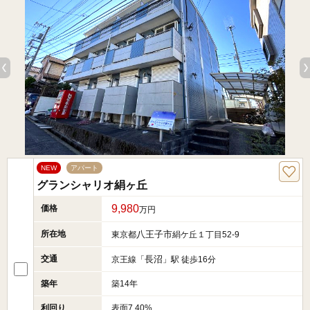
NEW
アパート
グランシャリオ絹ヶ丘
9,980
価格
万円
所在地
八王子市
東京都
絹ケ丘１丁目52-9
交通
長沼
京王線「
」駅 徒歩16分
築年
築14年
利回り
表面7.40%