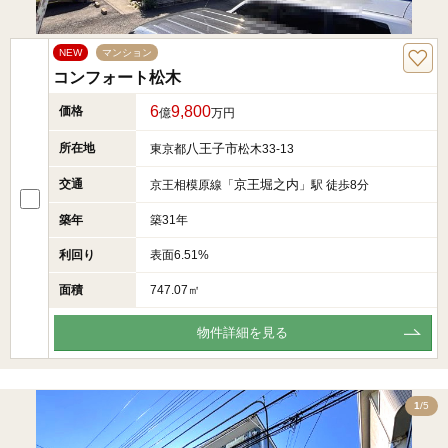
NEW
マンション
コンフォート松木
6
9,800
価格
億
万円
所在地
八王子市
東京都
松木33-13
交通
京王堀之内
京王相模原線「
」駅 徒歩8分
築年
築31年
利回り
表面6.51%
面積
747.07㎡
物件詳細を見る
5
1
/5