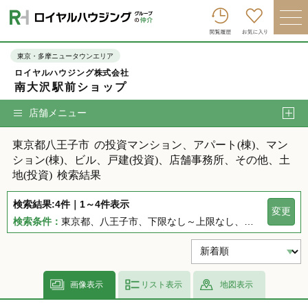
ロイヤルハウジンググループトップへ
買いたい
東京・多摩ニュータウンエリア
ロイヤルハウジング株式会社
売りたい
南大沢駅前ショップ
借りたい
店舗メニュー
貸したい
東京都八王子市
の投資マンション、アパート(棟)、マン
店舗を探す
ション(棟)、ビル、戸建(投資)、店舗事務所、その他、土
地(投資)
検索結果
企業情報
検索結果:4件｜1～4件表示
変更
ログイン
会員登録
検索条件：
東京都、八王子市、下限なし～上限なし、指定しない、指定なし、指定しない、下限なし～上限なし、指定なし
画像表示
リスト表示
地図表示