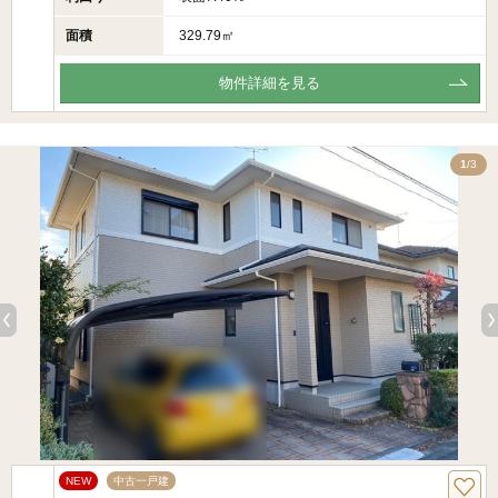
面積
329.79㎡
物件詳細を見る
3
1
/3
NEW
中古一戸建