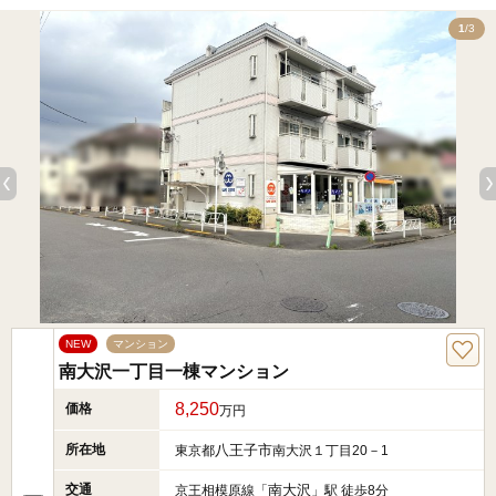
3
1
/3
NEW
マンション
南大沢一丁目一棟マンション
8,250
価格
万円
所在地
八王子市
東京都
南大沢１丁目20－1
交通
南大沢
京王相模原線「
」駅 徒歩8分