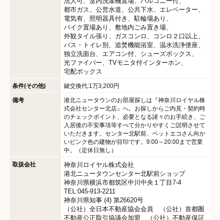
法人可
室内洗濯機置場
バルコニー付
都市ガス
公営水道
公共下水
エレベーター
電気有
照明器具付き
駐輪場あり
バイク置場あり
敷地内ごみ置き場
外観タイル張り
ガスコンロ
コンロ２口以上
バス・トイレ別
追焚機能浴室
温水洗浄便座
独立洗面台
エアコン付
シューズボックス
光ファイバー
TVモニタ付インターホン
宅配ボックス
条件(その他)
鍵交換代:1万3,200円
備考
港北ニュータウンのお部屋探しは『神奈川ロイヤル株
式会社センター北店』へ。お探しからご内見・契約時
のチェックポイント、必要となる諸々のお手続き、ご
入居後の不安事項等すべて分かりやすくご説明させて
いただきます。センター北駅前、ペットエコさん向か
いピンク色の建物が目印です。9:00～20:00まで営業
中。（定休日無し）
取扱会社
神奈川ロイヤル株式会社
港北ニュータウンセンター北駅前ショップ
神奈川県横浜市都筑区中川中央１丁目7-4
TEL:045-913-2211
神奈川県知事 (4) 第26620号
（公社）全日本不動産協会会員 （公社）首都圏
不動産公正取引協議会加盟 （公社）不動産保証