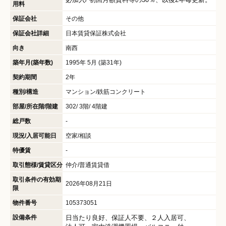
用料
保証会社
その他
保証会社詳細
日本賃貸保証株式会社
向き
南西
築年月(築年数)
1995年 5月 (築31年)
契約期間
2年
種別/構造
マンション/鉄筋コンクリート
部屋/所在階/階建
302/ 3階/ 4階建
総戸数
-
現況/入居可能日
空家/相談
特優賃
-
取引態様/賃貸区分
仲介/普通賃貸借
取引条件の有効期
2026年08月21日
限
物件番号
105373051
設備条件
日当たり良好
保証人不要
２人入居可