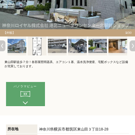
【外観】
1/
30
東山田駅徒歩７分！各部屋照明器具、エアコン１基、温水洗浄便座、宅配ボックスなど設備
が充実しております。
パノラマビュー
所在地
横浜市都筑区
神奈川県
東山田３丁目18-28