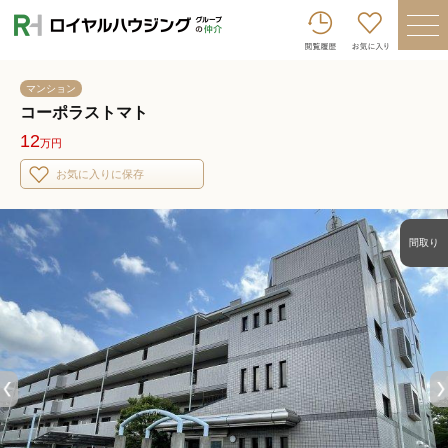
ロイヤルハウジンググループトップへ
買いたい
マンション
売りたい
コーポラストマト
12
万円
借りたい
お気に入りに保存
貸したい
店舗を探す
間取り
企業情報
ログイン
会員登録