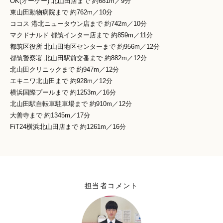
OK(オーケー) 北山田店まで 約681m／9分
東山田動物病院まで 約762m／10分
ココス 港北ニュータウン店まで 約742m／10分
マクドナルド 都筑インター店まで 約859m／11分
都筑区役所 北山田地区センターまで 約956m／12分
都筑警察署 北山田駅前交番まで 約882m／12分
北山田クリニックまで 約947m／12分
エキニワ北山田まで 約928m／12分
横浜国際プールまで 約1253m／16分
北山田駅自転車駐車場まで 約910m／12分
大善寺まで 約1345m／17分
FiT24横浜北山田店まで 約1261m／16分
担当者コメント