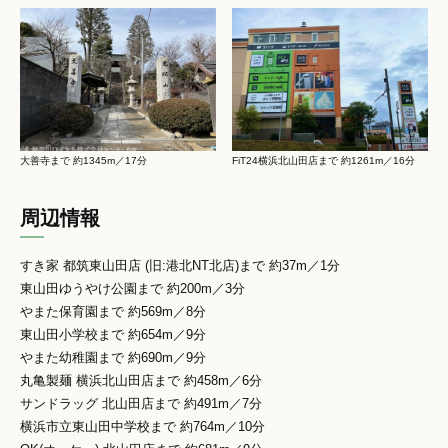
大善寺まで 約1345m／17分
FiT24横浜北山田店まで 約1261m／16分
周辺情報
すき家 都筑東山田店 (旧:港北NT北店)まで 約37m／1分
東山田ゆうやけ公園まで 約200m／3分
やまた保育園まで 約569m／8分
東山田小学校まで 約654m／9分
やまた幼稚園まで 約690m／9分
丸亀製麺 横浜北山田店まで 約458m／6分
サンドラッグ 北山田店まで 約491m／7分
横浜市立東山田中学校まで 約764m／10分