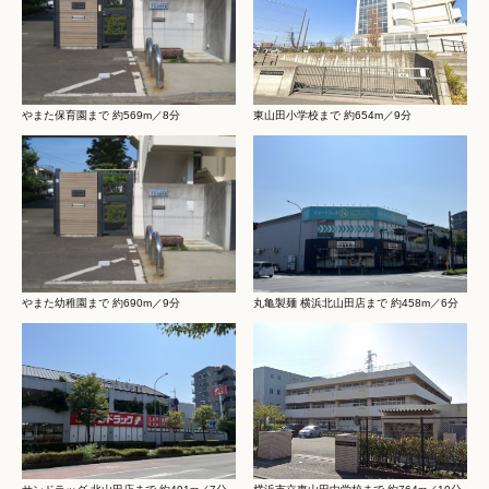
やまた保育園まで 約569m／8分
東山田小学校まで 約654m／9分
やまた幼稚園まで 約690m／9分
丸亀製麺 横浜北山田店まで 約458m／6分