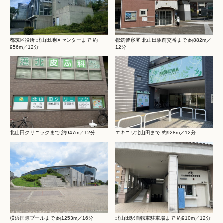
都筑区役所 北山田地区センターまで 約
都筑警察署 北山田駅前交番まで 約882m／
956m／12分
12分
北山田クリニックまで 約947m／12分
エキニワ北山田まで 約928m／12分
横浜国際プールまで 約1253m／16分
北山田駅自転車駐車場まで 約910m／12分