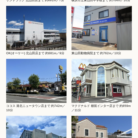
サンドラッグ 北山田店まで 約491m／7分
横浜市立東山田中学校まで 約764m／10分
OK(オーケー) 北山田店まで 約681m／9分
東山田動物病院まで 約762m／10分
ココス 港北ニュータウン店まで 約742m／
マクドナルド 都筑インター店まで 約859m
10分
／11分