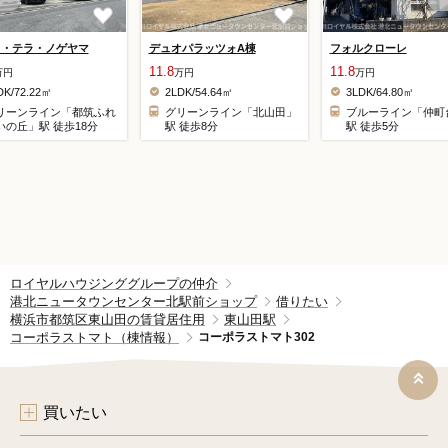
ス・テラ・ノゲヤマ
デュオパラッツォA棟
フォルクローレ
11.8
11.8
万円
万円
万円
DK/72.22㎡
2LDK/54.64㎡
3LDK/64.80㎡
リーンライン「都筑ふれ
グリーンライン「北山田」
ブルーライン「仲町
いの丘」駅 徒歩18分
駅 徒歩8分
駅 徒歩5分
ロイヤルハウジンググループの仲介
港北ニュータウンセンター北駅前ショップ
借りたい
横浜市都筑区東山田の賃貸居住用
東山田駅
コーポラストマト（棟情報）
コーポラストマト302
買いたい