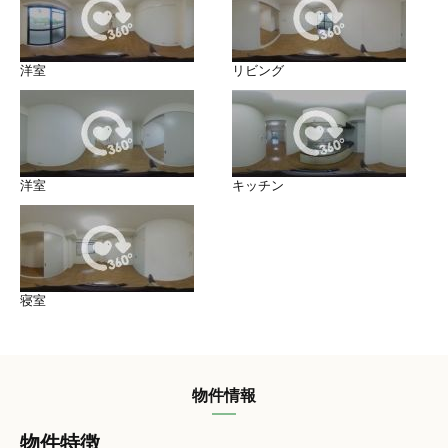
洋室
リビング
洋室
キッチン
寝室
物件情報
物件特徴