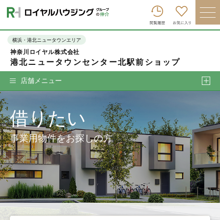
ロイヤルハウジンググループトップへ
買いたい
横浜・港北ニュータウンエリア
神奈川ロイヤル株式会社
売りたい
港北ニュータウンセンター北駅前ショップ
借りたい
店舗メニュー
貸したい
借りたい
店舗を探す
企業情報
事業用物件をお探しの方
ログイン
会員登録