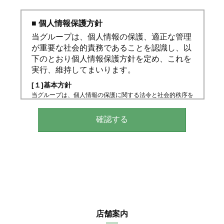
■ 個人情報保護方針
当グループは、個人情報の保護、適正な管理
が重要な社会的責務であることを認識し、以
下のとおり個人情報保護方針を定め、これを
実行、維持してまいります。
[１]基本方針
当グループは、個人情報の保護に関する法令と社会的秩序を
尊重・遵守し、個人情報の適正な取り扱いと保護に努めま
す。
[２]個人情報の取得、利用、提供
個人情報の取得は、適正な手段によって行うとともに、利用
目的の公表、通知、明示等をさせていただき、ご本人の同意
なく、利用目的の範囲を超えた個人情報の取り扱いはいたし
ません。また、個人情報を第三者へ提供、開示する場合は、
法令の定める手続きに則って行います。
[３]個人情報の利用目的
当グループが取得する個人情報の利用目的は、以下のとおり
です。
（１）不動産の売買、仲介、賃貸、管理等
店舗案内
（２）（１）の利用目的の達成に必要な範囲での、個人情報