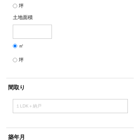
坪
土地面積
㎡
坪
間取り
築年月