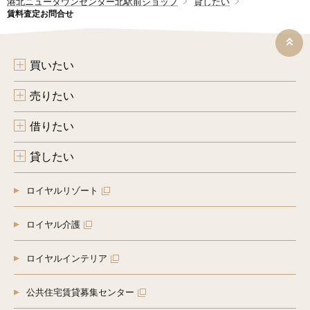
港北ニュータウンセンター北駅前ショップ
貸したい
要があるばあいであって、ご本人の同意を得ることにより当
賃料査定お問合せ
該事務の遂行に支障を及ぼすおそれがあるとき
（６）新築物件販売等の場合、不動産情報、お名前、ご住所
等の所要項目について、書面、郵便物、電話、電子メール、
広告媒体により第三者に提供されます。なお、ご本人からの
買いたい
申し出がありましたら、提供は停止いたします。
（売買仲介等の場合に提供する第三者の例示）
１．契約の相手方となる者、その見込み客
売りたい
２．他の宅地建物取引業者
３．インターネット広告の掲載業者、不動産事業者団体
借りたい
４．指定流通機構（物件登録、成約通知および同機構のデー
タを利用しての営業、価格査定等の実施）
５．登記等に関する司法書士、土地家屋調査士
貸したい
６．融資等に関する金融機関
７．不動産管理等に関する管理会社
８．信用情報機関、不動産調査機関等
ロイヤルリゾート
[５]個人情報の安全管理措置
当グループが有する個人情報は適正かつ慎重に管理し、個人
ロイヤル介護
情報への不正アクセス、紛失、改ざん、漏えい等を防止する
ため、必要かつ適正な安全管理措置を講じます。
ロイヤルインテリア
[６]個人情報の取り扱いの委託
当グループが有する個人情報について、その取り扱いを外部
に委託する場合があります。その場合は、個人情報の保護に
公共住宅賃貸募集センター
十分な措置を講じている者を選定し、委託先に対し、必要か