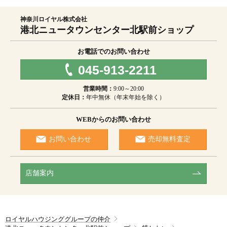
の第三者への提供
（３）当グループが取り扱うインテリア工事等に関する契約
神奈川ロイヤル株式会社
の履行、情報、サービスの提供
港北ニュータウンセンター北駅前ショップ
（４）上の（１）、（３）の商品・情報・サービス提供のた
めの郵便物、電話、電子メール等による営業活動及びマーケ
ティング（アンケートのお願い等）活動。顧客動向分析また
お電話でのお問い合わせ
は商品開発等の調査分析
（５）当グループが取得した個人情報のグループ企業間での
045-913-2211
共同利用。共同利用者：ロイヤルハウジング株式会社、ロイ
ヤルハウジング販売株式会社、ロイヤルリゾート株式会社、
営業時間：
9:00～20:00
ロイヤルコーポレーション株式会社、ロイヤルインテリア株
定休日：
年中無休（年末年始を除く）
式会社、神奈川ロイヤル株式会社、川崎ロイヤル株式会社、
東京ロイヤル株式会社、埼玉ロイヤル株式会社、Royals株
式会社
WEBからのお問い合わせ
（６）情報、サービスの提供は、ご本人からの申し出があり
ましたら、取り止めさせていただきます。
お問い合わせ
売却無料査定
[４]個人情報の第三者への提供
（１）ご本人の同意がある場合
（２）法令の規定に基く場合
店舗案内
（３）人の生命、身体または財産の保護のため必要がある場
合であって、ご本人の同意を得ることが困難であるとき
（４）公衆衛生の向上または児童の健全な育成の推進のため
に特に必要がある場合であって、ご本人の同意を得ることが
困難であるとき
（５）国の機関若しくは地方公共団体またはその委託を受け
ロイヤルハウジンググループの仲介
た者が法令の定める事務を遂行することに対して協力する必