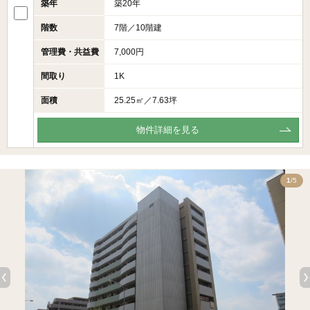
築年
築20年
階数
7階／10階建
管理費・共益費
7,000円
間取り
1K
面積
25.25㎡／7.63坪
物件詳細を見る
5
1
/5