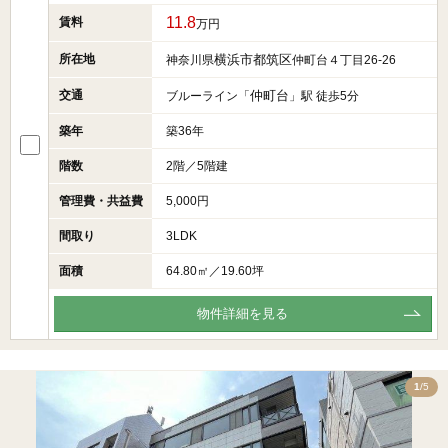
11.8
賃料
万円
所在地
横浜市都筑区
神奈川県
仲町台４丁目26-26
交通
仲町台
ブルーライン「
」駅 徒歩5分
築年
築36年
階数
2階／5階建
管理費・共益費
5,000円
間取り
3LDK
面積
64.80㎡／19.60坪
物件詳細を見る
5
1
/5