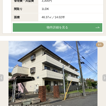
管理費・共益費
3,300円
間取り
1LDK
面積
46.37㎡／14.02坪
物件詳細を見る
5
1
/5