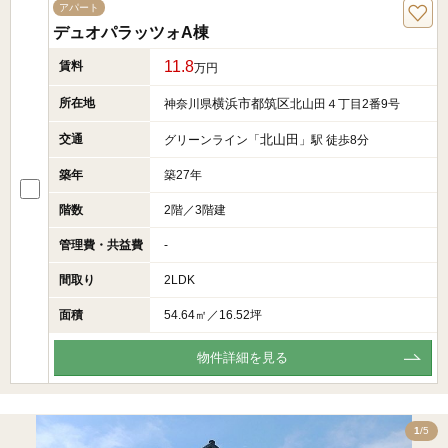
アパート
デュオパラッツォA棟
11.8
賃料
万円
所在地
横浜市都筑区
神奈川県
北山田４丁目2番9号
交通
北山田
グリーンライン「
」駅 徒歩8分
築年
築27年
階数
2階／3階建
管理費・共益費
-
間取り
2LDK
面積
54.64㎡／16.52坪
物件詳細を見る
5
1
/5