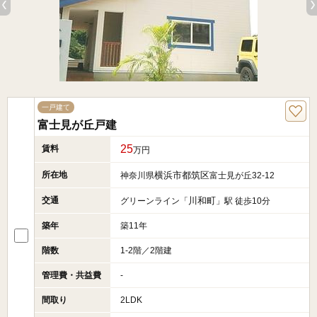
一戸建て
富士見が丘戸建
25
賃料
万円
所在地
横浜市都筑区
神奈川県
富士見が丘32-12
交通
川和町
グリーンライン「
」駅 徒歩10分
築年
築11年
階数
1-2階／2階建
管理費・共益費
-
間取り
2LDK