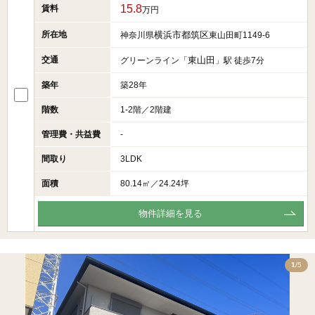
15.8
賃料
万円
所在地
横浜市都筑区
神奈川県
東山田町1149-6
交通
東山田
グリーンライン「
」駅 徒歩7分
築年
築28年
階数
1-2階／2階建
管理費・共益費
-
間取り
3LDK
面積
80.14㎡／24.24坪
物件詳細を見る
5
1
/5