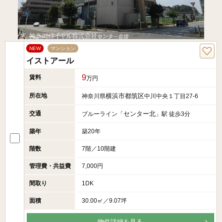
NEW
マンション
イストアール
9
賃料
万円
所在地
横浜市都筑区
神奈川県
中川中央１丁目27-6
交通
センター北
ブルーライン「
」駅 徒歩3分
築年
築20年
階数
7階／10階建
管理費・共益費
7,000円
間取り
1DK
面積
30.00㎡／9.07坪
物件詳細を見る