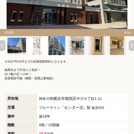
【外観】
1/
19
※2027年10月までの定期借家契約となります。
南西向きで日当たり良好！
22.7帖の広々LDK！
楽器相談可能（種類・頻度は要相談）
所在地
横浜市都筑区
神奈川県
中川６丁目1-11
交通
センター北
ブルーライン「
」駅 徒歩5分
築年
築18年
階数
4階／10階建
賃料
19.8
万円