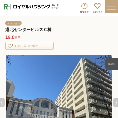
ロイヤルハウジンググループトップへ
買いたい
マンション
売りたい
港北センターヒルズＣ棟
19.8
万円
借りたい
お気に入りに保存
貸したい
店舗を探す
間取り
企業情報
ログイン
会員登録