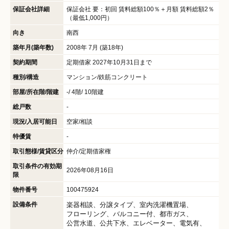
保証会社詳細
保証会社 要：初回 賃料総額100％＋月額 賃料総額2％
（最低1,000円）
向き
南西
築年月(築年数)
2008年 7月 (築18年)
契約期間
定期借家 2027年10月31日まで
種別/構造
マンション/鉄筋コンクリート
部屋/所在階/階建
-/ 4階/ 10階建
総戸数
-
現況/入居可能日
空家/相談
特優賃
-
取引態様/賃貸区分
仲介/定期借家権
取引条件の有効期
2026年08月16日
限
物件番号
100475924
設備条件
楽器相談
分譲タイプ
室内洗濯機置場
フローリング
バルコニー付
都市ガス
公営水道
公共下水
エレベーター
電気有