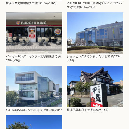
横浜市歴史博物館まで 約1237m／16分
PREMIERE YOKOHAMA(プレミア ヨコハ
マ)まで 約681m／9分
バーガーキング センター北駅前店まで 約
ショッピングタウンあいたいまで 約673m
678m／9分
／9分
YOTSUBAKO(ヨツバコ)まで 約632m／8分
横浜甲羅本店まで 約324m／5分