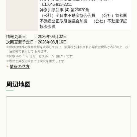
TEL:045-913-2211
神奈川県知事 (4) 第26620号
（公社）全日本不動産協会会員 （公社）首都圏
不動産公正取引協議会加盟 （公社）不動産保証
協会会員
情報更新日 ：2026年08月02日
次回更新予定日：2026年08月16日
※価格は物件の代金総額を表示しており、消費税が課税される場合は税込と表記の上、税
込価格で表示して おります。
※間取りの「S」はサービスルーム（納戸）です。
※現況と異なる場合には現況を優先します。
情報の見方
周辺地図