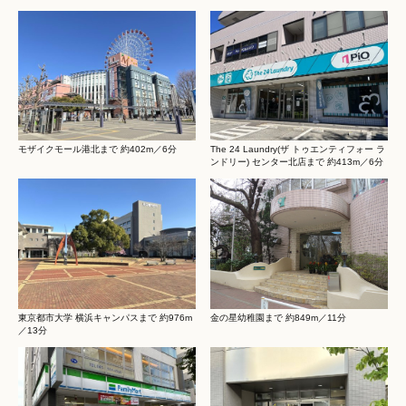
モザイクモール港北まで 約402m／6分
The 24 Laundry(ザ トゥエンティフォー ラ
ンドリー) センター北店まで 約413m／6分
東京都市大学 横浜キャンパスまで 約976m
金の星幼稚園まで 約849m／11分
／13分