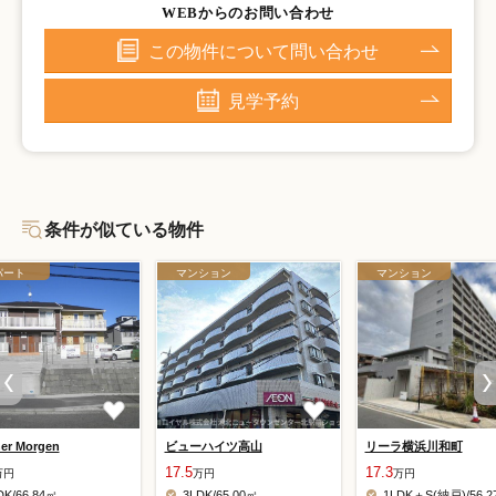
WEBからのお問い合わせ
この物件について問い合わせ
見学予約
条件が似ている物件
パート
マンション
マンション
her Morgen
ビューハイツ高山
リーラ横浜川和町
17.5
17.3
万円
万円
万円
DK/66.84㎡
3LDK/65.00㎡
1LDK＋S(納戸)/56.2