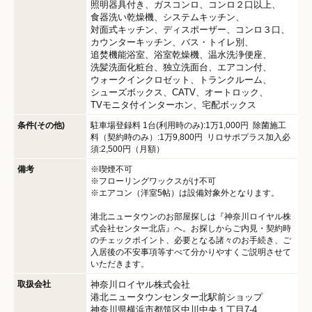
照明器具付き
ガスコンロ
コンロ２口以上
食器洗い乾燥機
システムキッチン
対面式キッチン
ディスポーザー
コンロ３口
カウンターキッチン
バス・トイレ別
追焚機能浴室
浴室乾燥機
温水洗浄便座
洗髪洗面化粧台
独立洗面台
エアコン付
ウォークインクロゼット
トランクルーム
シューズボックス
CATV
オートロック
TVモニタ付インターホン
宅配ボックス
条件(その他)
駐車場登録料 1台(利用時のみ):1万1,000円 除菌施工
料（契約時のみ）:1万9,800円 リロサポプラス加入必
須:2,500円（月額）
備考
※喫煙不可
※フローリングワックスがけ不可
※エアコン（洋室5帖）は設備対象外となります。
港北ニュータウンのお部屋探しは『神奈川ロイヤル株
式会社センター北店』へ。お探しからご内見・契約時
のチェックポイント、必要となる諸々のお手続き、ご
入居後の不安事項等すべて分かりやすくご説明させて
いただきます。
取扱会社
神奈川ロイヤル株式会社
港北ニュータウンセンター北駅前ショップ
神奈川県横浜市都筑区中川中央１丁目7-4