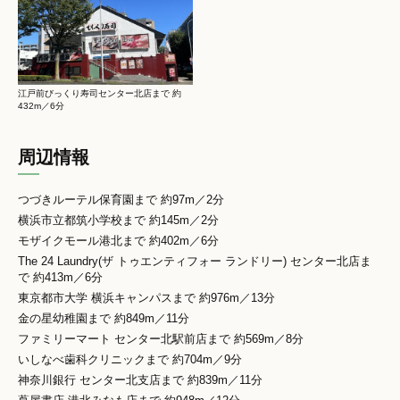
江戸前びっくり寿司センター北店まで 約
432m／6分
周辺情報
つづきルーテル保育園まで 約97m／2分
横浜市立都筑小学校まで 約145m／2分
モザイクモール港北まで 約402m／6分
The 24 Laundry(ザ トゥエンティフォー ランドリー) センター北店ま
で 約413m／6分
東京都市大学 横浜キャンパスまで 約976m／13分
金の星幼稚園まで 約849m／11分
ファミリーマート センター北駅前店まで 約569m／8分
いしなべ歯科クリニックまで 約704m／9分
神奈川銀行 センター北支店まで 約839m／11分