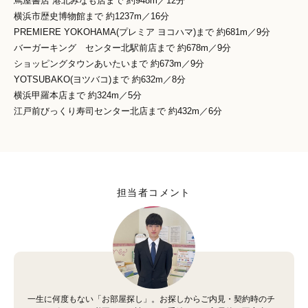
蔦屋書店 港北みなも店まで 約948m／12分
横浜市歴史博物館まで 約1237m／16分
PREMIERE YOKOHAMA(プレミア ヨコハマ)まで 約681m／9分
バーガーキング センター北駅前店まで 約678m／9分
ショッピングタウンあいたいまで 約673m／9分
YOTSUBAKO(ヨツバコ)まで 約632m／8分
横浜甲羅本店まで 約324m／5分
江戸前びっくり寿司センター北店まで 約432m／6分
担当者コメント
一生に何度もない「お部屋探し」。お探しからご内見・契約時のチ