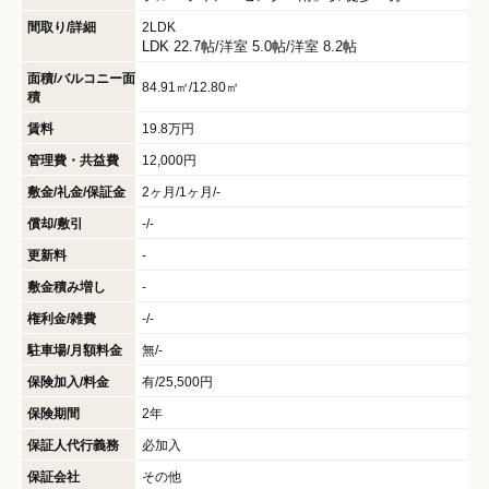
間取り/詳細
2LDK
LDK 22.7帖
/
洋室 5.0帖
/
洋室 8.2帖
面積/バルコニー面
84.91㎡/12.80㎡
積
賃料
19.8万円
管理費・共益費
12,000円
敷金/礼金/保証金
2ヶ月/1ヶ月/-
償却/敷引
-/-
更新料
-
敷金積み増し
-
権利金/雑費
-/-
駐車場/月額料金
無/-
保険加入/料金
有/25,500円
保険期間
2年
保証人代行義務
必加入
保証会社
その他