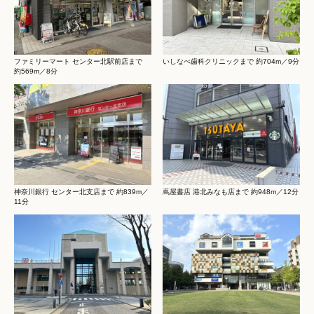
ファミリーマート センター北駅前店まで
いしなべ歯科クリニックまで 約704m／9分
約569m／8分
神奈川銀行 センター北支店まで 約839m／
蔦屋書店 港北みなも店まで 約948m／12分
11分