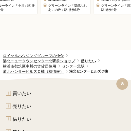
ルーライン「中川」駅 徒
グリーンライン「都筑ふれ
グリーンライン「川
4分
あいの丘」駅 徒歩3分
駅 徒歩4分
ロイヤルハウジンググループの仲介
港北ニュータウンセンター北駅前ショップ
借りたい
横浜市都筑区中川の賃貸居住用
センター北駅
港北センターヒルズＣ棟（棟情報）
港北センターヒルズＣ棟
買いたい
売りたい
借りたい