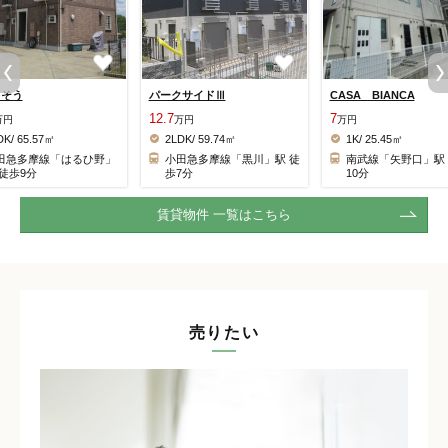
らそう
パークサイドⅢ
CASA BIANCA
12.7
7
万円
万円
万円
DK/ 65.57㎡
2LDK/ 59.74㎡
1K/ 25.45㎡
田急多摩線「はるひ野」
小田急多摩線「黒川」駅 徒
南武線「矢野口」駅
 徒歩9分
歩7分
10分
賃貸物件 一覧はこちら
売りたい