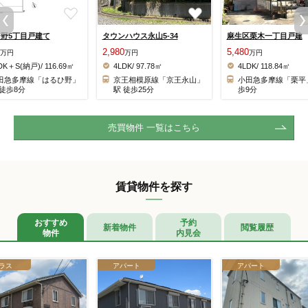
野5丁目戸建て
タウンハウス永山5-34
麻生区栗木一丁目戸建
2,980
5,480
万円
万円
万円
DK＋S(納戸)/ 116.69㎡
4LDK/ 97.78㎡
4LDK/ 118.84㎡
田急多摩線「はるひ野」
京王相模原線「京王永山」
小田急多摩線「栗平
 徒歩8分
駅 徒歩25分
歩9分
売買物件 一覧はこちら
賃貸物件を探す
おすすめ
予約
新着物件
閲覧履歴
物件
内見会
ラス
アパート
アパート