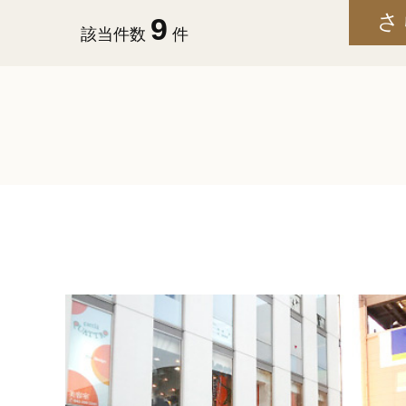
9
該当件数
件