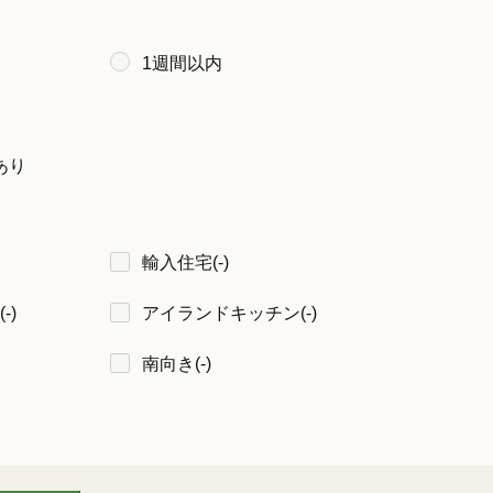
1週間以内
あり
輸入住宅
(-)
(-)
アイランドキッチン
(-)
南向き
(-)