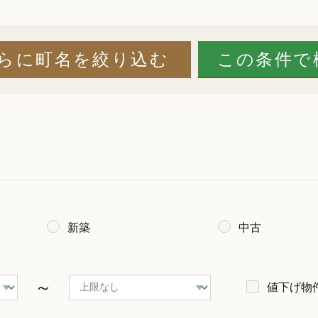
新築
中古
～
値下げ物