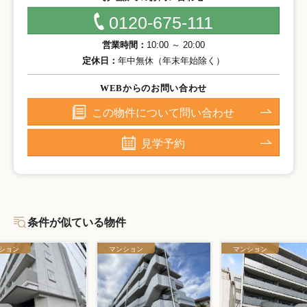
0120-675-111
営業時間：
10:00 ～ 20:00
定休日：
年中無休（年末年始除く）
WEBからのお問い合わせ
この物件について問い合わせ
見学予約
条件が似ている物件
ション
マンション
マンション