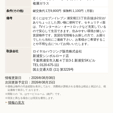
複層ガラス
条件(その他)
鍵交換代:1万9,800円 保険料:1,100円（月額）
備考
近くにはセブンイレブン 浦安堀江1丁目店(徒歩2分)が
ありちょっとした買い物に便利です。セキュリティ面
は、TVインターホン・オートロックなど充実している
ので安心して生活できます。住みやすい環境が嬉しい
賃貸物件です。賃貸住宅情報をお探しの方で、お困り
でしたら当社にご連絡下さい。お客様がご希望するこ
とや不明な点についてお伺いいたします。
取扱会社
ロイヤルハウジング販売株式会社
新浦安シンボルロード店
千葉県浦安市入船４丁目3-1 新浦安SKビル
TEL:0120-675-111
国土交通大臣 (11) 第3229号
情報更新日 ：2026年08月08日
次回更新予定日：2026年08月15日
※価格は物件の代金総額を表示しており、消費税が課税される場合は税込と表記の上、税
込価格で表示して おります。
※間取りの「S」はサービスルーム（納戸）です。
※現況と異なる場合には現況を優先します。
情報の見方