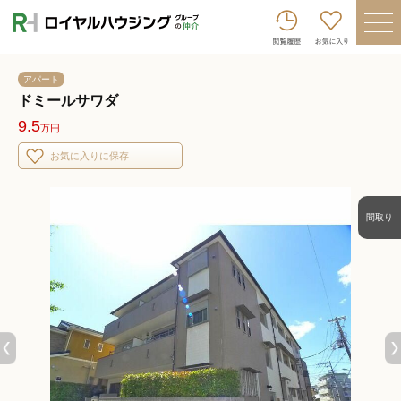
ロイヤルハウジンググループトップへ
買いたい
アパート
売りたい
ドミールサワダ
9.5
万円
借りたい
お気に入りに保存
貸したい
店舗を探す
間取り
企業情報
ログイン
会員登録