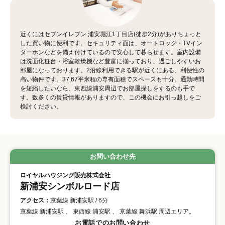
近くにはセブンイレブン 浦安堀江1丁目店(徒歩2分)がありちょっと
した買い物に便利です。セキュリティ面は、オートロック・TVイン
ターホンなどを備え付けているので安心して暮らせます。室内設備
は洗面化粧台・浴室乾燥機など豊富に揃っており、過ごしやすいお
部屋になっております。2沿線利用できる駅が近くにある、利便性の
高い物件です。37.67平米程の専有面積でスペースも十分。通勤時間
を短縮したいなら、東西線浦安周辺でお部屋探しをするのも手で
す。数多くの賃貸情報がありますので、この機会にお引っ越しをご
検討ください。
お問い合わせ先
ロイヤルハウジング販売株式会社
新浦安シンボルロード店
アクセス：
京葉線 新浦安駅 / 6分
京葉線 新浦安駅 、 東西線 浦安駅 、 京葉線 舞浜駅 周辺エリア。
お電話でのお問い合わせ