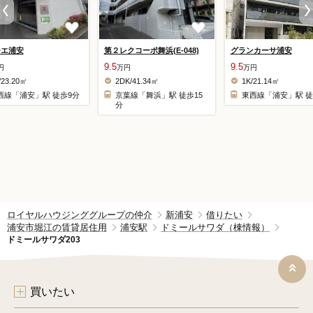
ーエ浦安
第２レクコーポ舞浜(E-048)
グランカーサ浦安
9.5
9.5
円
万円
万円
/23.20㎡
2DK/41.34㎡
1K/21.14㎡
西線「浦安」駅 徒歩9分
京葉線「舞浜」駅 徒歩15
東西線「浦安」駅 徒
分
ロイヤルハウジンググループの仲介
新浦安
借りたい
浦安市堀江の賃貸居住用
浦安駅
ドミールサワダ（棟情報）
ドミールサワダ203
買いたい