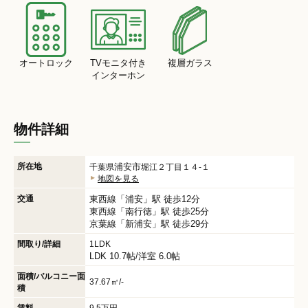
オートロック
TVモニタ付き
複層ガラス
インターホン
物件詳細
所在地
浦安市
千葉県
堀江２丁目１４-１
地図を見る
交通
東西線
「
浦安
」駅 徒歩12分
東西線
「
南行徳
」駅 徒歩25分
京葉線
「
新浦安
」駅 徒歩29分
間取り/詳細
1LDK
LDK 10.7帖
/
洋室 6.0帖
面積/バルコニー面
37.67㎡/-
積
賃料
9.5万円