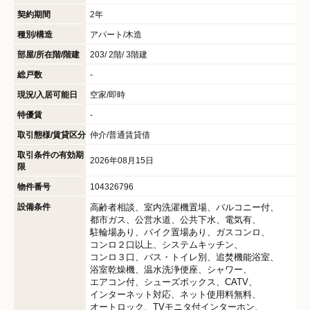
契約期間
2年
種別/構造
アパート/木造
部屋/所在階/階建
203/ 2階/ 3階建
総戸数
-
現況/入居可能日
空家/即時
特優賃
-
取引態様/賃貸区分
仲介/普通賃貸借
取引条件の有効期
2026年08月15日
限
物件番号
104326796
設備条件
高齢者相談
室内洗濯機置場
バルコニー付
都市ガス
公営水道
公共下水
電気有
駐輪場あり
バイク置場あり
ガスコンロ
コンロ２口以上
システムキッチン
コンロ３口
バス・トイレ別
追焚機能浴室
浴室乾燥機
温水洗浄便座
シャワー
エアコン付
シューズボックス
CATV
インターネット対応
ネット使用料無料
オートロック
TVモニタ付インターホン