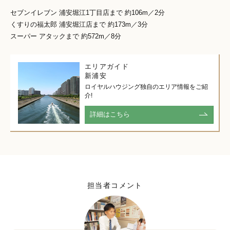
セブンイレブン 浦安堀江1丁目店まで 約106m／2分
くすりの福太郎 浦安堀江店まで 約173m／3分
スーパー アタックまで 約572m／8分
エリアガイド
新浦安
ロイヤルハウジング独自のエリア情報をご紹
介!
詳細はこちら
担当者コメント