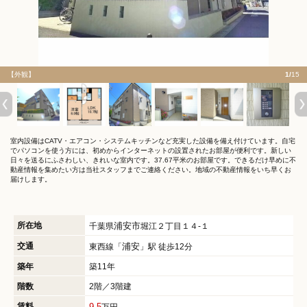
【外観】
1/
15
室内設備はCATV・エアコン・システムキッチンなど充実した設備を備え付けています。自宅
でパソコンを使う方には、初めからインターネットの設置されたお部屋が便利です。新しい
日々を送るにふさわしい、きれいな室内です。37.67平米のお部屋です。できるだけ早めに不
動産情報を集めたい方は当社スタッフまでご連絡ください。地域の不動産情報をいち早くお
届けします。
所在地
浦安市
千葉県
堀江２丁目１４-１
交通
浦安
東西線「
」駅 徒歩12分
築年
築11年
階数
2階／3階建
賃料
9.5
万円