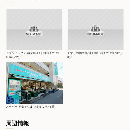
セブンイレブン 浦安堀江1丁目店まで 約
くすりの福太郎 浦安堀江店まで 約173m／
106m／2分
3分
スーパー アタックまで 約572m／8分
周辺情報