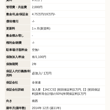
管理費・共益費
2,000円
敷金/礼金/保証金
4.75万円/19万円/-
償却/敷引
-/-
更新料
1ヶ月(新賃料)
敷金積み増し
-
権利金/雑費
-/-
駐車場/月額料金
空無/-
保険加入/料金
有/1,100円
保険期間
2年
保証人代行義務/利
必加入/
1万円
用料
保証会社
全保連
保証会社詳細
加入要 【JACCS】[初回保証料]1万円,【】[初回保証
料]賃料等合計額の50%[年間保証料]1万円
向き
南西
築年月(築年数)
2014年 12月 (築11年)