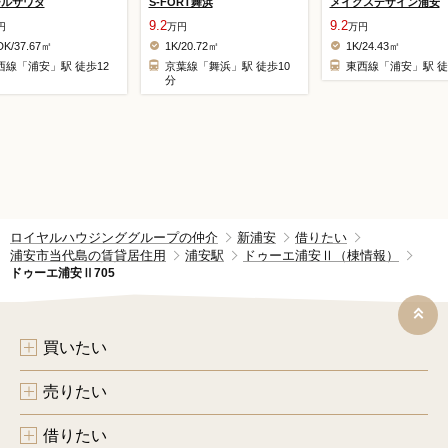
ールサワダ
S-FORT舞浜
メイクスデザイン浦安
9.2
9.2
円
万円
万円
DK/37.67㎡
1K/20.72㎡
1K/24.43㎡
西線「浦安」駅 徒歩12
京葉線「舞浜」駅 徒歩10
東西線「浦安」駅 徒
分
ロイヤルハウジンググループの仲介
新浦安
借りたい
浦安市当代島の賃貸居住用
浦安駅
ドゥーエ浦安Ⅱ（棟情報）
ドゥーエ浦安Ⅱ705
買いたい
売りたい
借りたい