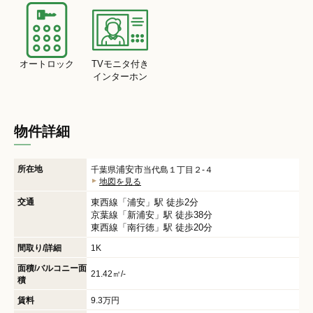
オートロック
TVモニタ付き
インターホン
物件詳細
所在地
浦安市
千葉県
当代島１丁目２-４
地図を見る
交通
東西線
「
浦安
」駅 徒歩2分
京葉線
「
新浦安
」駅 徒歩38分
東西線
「
南行徳
」駅 徒歩20分
間取り/詳細
1K
面積/バルコニー面
21.42㎡/-
積
賃料
9.3万円