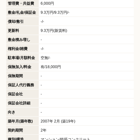
管理費・共益費
6,000円
敷金/礼金/保証金
9.3万円/9.3万円/-
償却/敷引
-/-
更新料
9.3万円(新賃料)
敷金積み増し
-
権利金/雑費
-/-
駐車場/月額料金
空無/-
保険加入/料金
有/18,000円
保険期間
-
保証人代行義務
-
保証会社
-
保証会社詳細
-
向き
-
築年月(築年数)
2007年 2月 (築19年)
契約期間
2年
種別/構造
マンション/鉄筋コンクリート