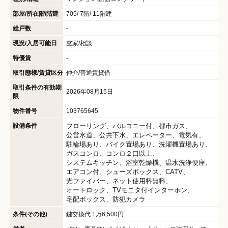
部屋/所在階/階建
705/ 7階/ 11階建
総戸数
-
現況/入居可能日
空家/相談
特優賃
-
取引態様/賃貸区分
仲介/普通賃貸借
取引条件の有効期
2026年08月15日
限
物件番号
103765645
設備条件
フローリング
バルコニー付
都市ガス
公営水道
公共下水
エレベーター
電気有
駐輪場あり
バイク置場あり
洗濯機置場あり
ガスコンロ
コンロ２口以上
システムキッチン
浴室乾燥機
温水洗浄便座
エアコン付
シューズボックス
CATV
光ファイバー
ネット使用料無料
オートロック
TVモニタ付インターホン
宅配ボックス
防犯カメラ
条件(その他)
鍵交換代:1万6,500円