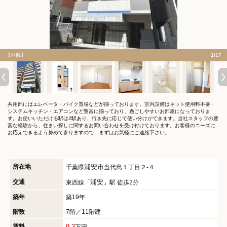
【外観】
1/
17
共用部にはエレベータ・バイク置場などが揃っております。室内設備はネット使用料不要・
システムキッチン・エアコンなど豊富に揃っており、過ごしやすいお部屋になっておりま
す。お使いいただける駅は2駅あり、行き先に応じて使い分けができます。当社スタッフの豊
富な経験から、住まい探しに関するお問い合わせを受け付けております。お客様のニーズに
お応えできるよう努めて参りますので、まずはお気軽にご連絡下さい。
所在地
浦安市
千葉県
当代島１丁目２-４
交通
浦安
東西線「
」駅 徒歩2分
築年
築19年
階数
7階／11階建
賃料
9.3
万円