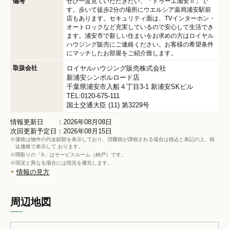
備考
ぜひ一度見ていただきたい、「ドゥーエ浦安Ⅱ」で
す。歩いて徒歩2分の場所にウエルシア薬局浦安駅前
店もあります。セキュリティ面は、TVインターホン・
オートロックなど充実しているので安心して生活でき
ます。浦安市で新しい住まいをお求めの方はロイヤル
ハウジング販売にご連絡ください。お客様の希望条件
にマッチしたお部屋をご紹介致します。
取扱会社
ロイヤルハウジング販売株式会社
新浦安シンボルロード店
千葉県浦安市入船４丁目3-1 新浦安SKビル
TEL:0120-675-111
国土交通大臣 (11) 第3229号
情報更新日 ：2026年08月08日
次回更新予定日：2026年08月15日
※価格は物件の代金総額を表示しており、消費税が課税される場合は税込と表記の上、税
込価格で表示して おります。
※間取りの「S」はサービスルーム（納戸）です。
※現況と異なる場合には現況を優先します。
情報の見方
周辺地図