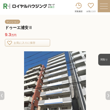
ロイヤルハウジンググループトップへ
買いたい
マンション
売りたい
ドゥーエ浦安Ⅱ
9.3
万円
借りたい
お気に入りに保存
貸したい
店舗を探す
間取り
企業情報
ログイン
会員登録