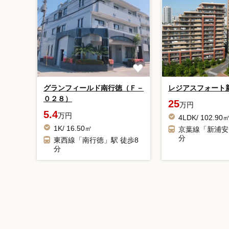
グランフィールド南行徳（Ｆ－
レジアスフォート
０２８）
25
万円
5.4
万円
4LDK/ 102.90
1K/ 16.50㎡
京葉線「新浦安
分
東西線「南行徳」駅 徒歩8
分