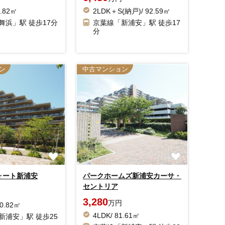
3.82㎡
2LDK＋S(納戸)/ 92.59㎡
舞浜」駅 徒歩17分
京葉線「新浦安」駅 徒歩17
分
ン
中古マンション
ォート新浦安
パークホームズ新浦安カーサ・
セントリア
3,280
万円
10.82㎡
4LDK/ 81.61㎡
新浦安」駅 徒歩25