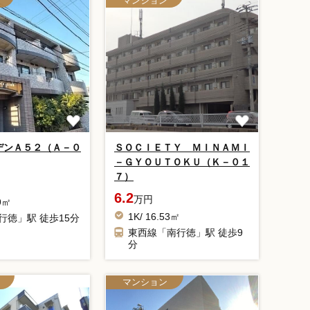
マンション
デンＡ５２（Ａ－０
ＳＯＣＩＥＴＹ ＭＩＮＡＭＩ
－ＧＹＯＵＴＯＫＵ（Ｋ－０１
７）
6.2
万円
99㎡
1K/ 16.53㎡
行徳」駅 徒歩15分
東西線「南行徳」駅 徒歩9
分
マンション