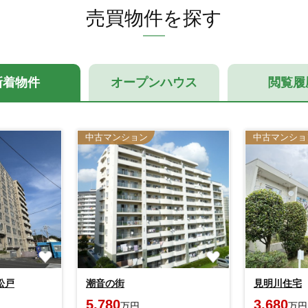
売買物件を探す
新着物件
オープンハウス
閲覧履
中古マンション
中古マンショ
松戸
潮音の街
見明川住宅
5,780
3,680
万円
万円