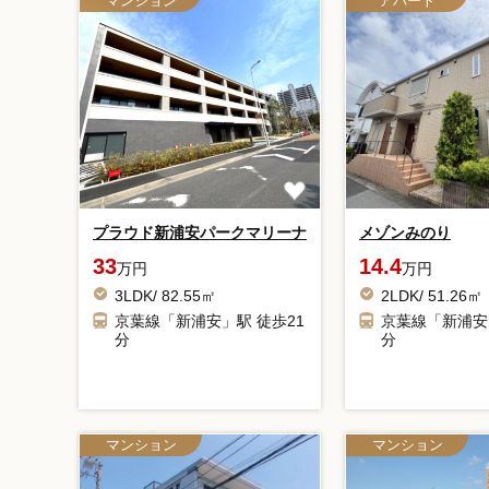
マンション
アパート
プラウド新浦安パークマリーナ
メゾンみのり
33
14.4
万円
万円
3LDK/ 82.55㎡
2LDK/ 51.26㎡
京葉線「新浦安」駅 徒歩21
京葉線「新浦安
分
分
マンション
マンション