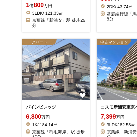
1
800
億
万円
2DK/ 43.74㎡
3LDK/ 121.33㎡
常磐緩行線「馬
8分
京葉線「新浦安」駅 徒歩25
分
アパート
中古マンション
パインビレッジ
コスモ新浦安東京
6,800
7,399
万円
万円
1K/ 184.14㎡
3LDK/ 82.53㎡
京葉線「稲毛海岸」駅 徒歩
京葉線「新浦安