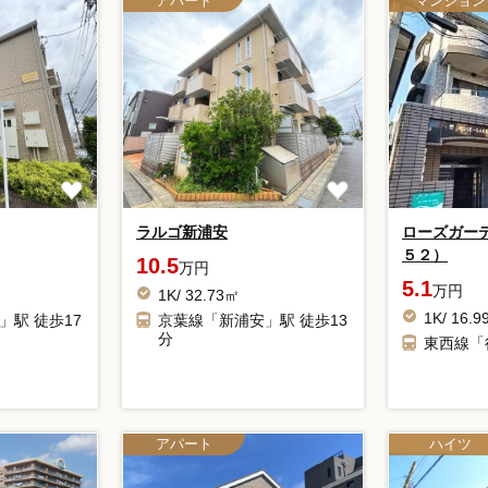
アパート
マンション
ラルゴ新浦安
ローズガー
５２）
10.5
万円
5.1
万円
1K/ 32.73㎡
1K/ 16.
」駅 徒歩17
京葉線「新浦安」駅 徒歩13
分
東西線「
アパート
ハイツ