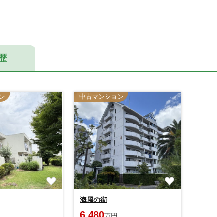
歴
ン
中古マンション
海風の街
6,480
万円