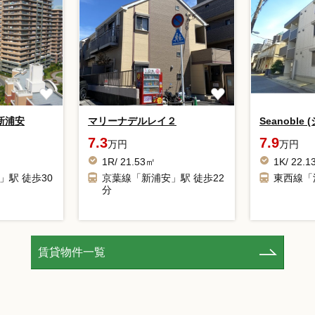
新浦安
マリーナデルレイ２
Seanoble
7.3
7.9
万円
万円
㎡
1R/ 21.53㎡
1K/ 22.
」駅 徒歩30
京葉線「新浦安」駅 徒歩22
東西線「
分
賃貸物件一覧