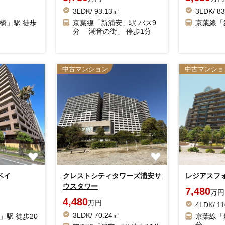
3LDK/ 93.13㎡
3LDK/ 8
橋」駅 徒歩
京葉線「新浦安」駅 バス9
京葉線「
分 「潮音の街」 停歩1分
中古マンション
中古マンショ
ベイ
クレストシティタワーズ浦安サ
レジアスフ
ウスタワー
7,480
万円
4,480
万円
4LDK/ 1
3LDK/ 70.24㎡
」駅 徒歩20
京葉線「