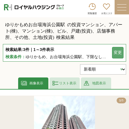
ロイヤルハウジンググループトップへ
買いたい
ゆりかもめお台場海浜公園駅
の投資マンション、アパー
ト(棟)、マンション(棟)、ビル、戸建(投資)、店舗事務
売りたい
所、その他、土地(投資)
検索結果
借りたい
検索結果:3件｜1～3件表示
変更
貸したい
検索条件：
ゆりかもめ、お台場海浜公園駅、下限なし～上限なし、指定しない、指定なし、指定しない、下限なし～上限なし、指定なし
店舗を探す
企業情報
画像表示
リスト表示
地図表示
ログイン
会員登録
5
1
/5