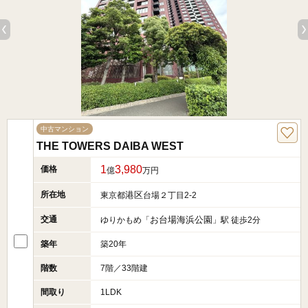
中古マンション
THE TOWERS DAIBA WEST
1
3,980
価格
億
万円
所在地
港区
東京都
台場２丁目2-2
交通
お台場海浜公園
ゆりかもめ「
」駅 徒歩2分
築年
築20年
階数
7階／33階建
間取り
1LDK