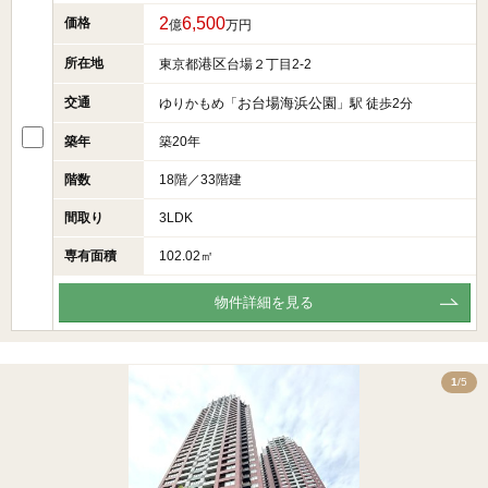
2
6,500
価格
億
万円
所在地
港区
東京都
台場２丁目2-2
交通
お台場海浜公園
ゆりかもめ「
」駅 徒歩2分
築年
築20年
階数
18階／33階建
間取り
3LDK
専有面積
102.02㎡
物件詳細を見る
5
1
/5