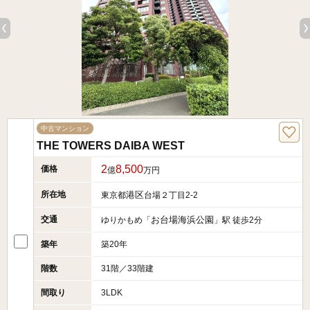
中古マンション
THE TOWERS DAIBA WEST
2
8,500
価格
億
万円
所在地
港区
東京都
台場２丁目2-2
交通
お台場海浜公園
ゆりかもめ「
」駅 徒歩2分
築年
築20年
階数
31階／33階建
間取り
3LDK