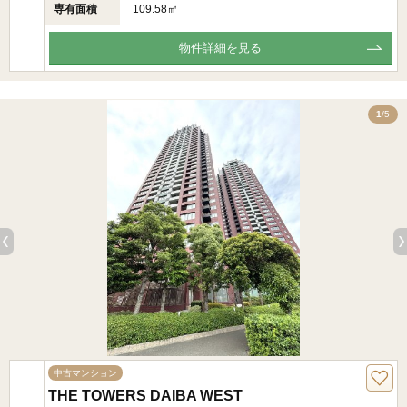
専有面積
109.58㎡
物件詳細を見る
5
1
/5
中古マンション
THE TOWERS DAIBA WEST