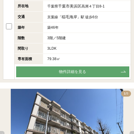
所在地
千葉市美浜区
千葉県
高洲４丁目8-1
交通
稲毛海岸
京葉線「
」駅 徒歩6分
築年
築46年
階数
3階／5階建
間取り
3LDK
専有面積
79.38㎡
物件詳細を見る
5
1
/5