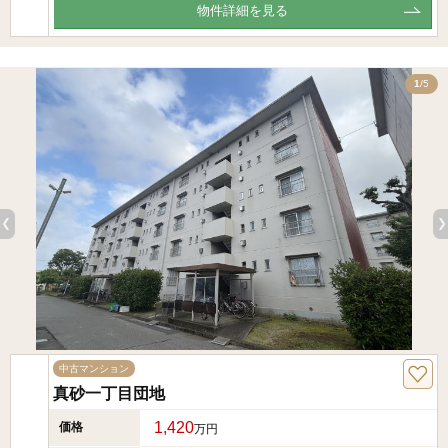
物件詳細を見る
5
1
/5
中古マンション
真砂一丁目団地
1,420
価格
万円