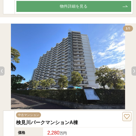
物件詳細を見る
5
1
/5
中古マンション
検見川パークマンションA棟
2,280
価格
万円