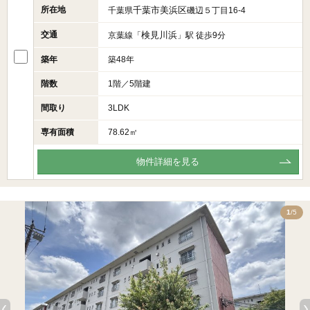
所在地
千葉市美浜区
千葉県
磯辺５丁目16-4
交通
検見川浜
京葉線「
」駅 徒歩9分
築年
築48年
階数
1階／5階建
間取り
3LDK
専有面積
78.62㎡
物件詳細を見る
5
1
/5