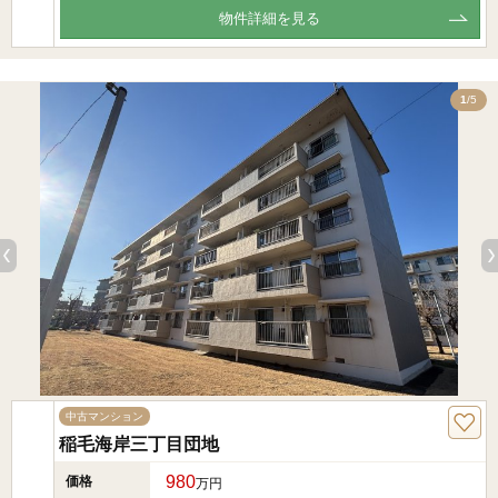
物件詳細を見る
5
1
/5
中古マンション
稲毛海岸三丁目団地
980
価格
万円