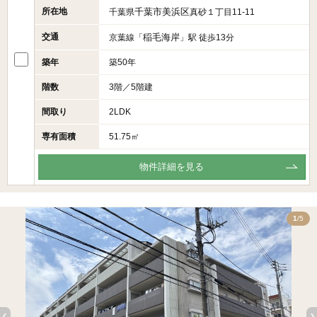
所在地
千葉市美浜区
千葉県
真砂１丁目11-11
交通
稲毛海岸
京葉線「
」駅 徒歩13分
築年
築50年
階数
3階／5階建
間取り
2LDK
専有面積
51.75㎡
物件詳細を見る
5
1
/5