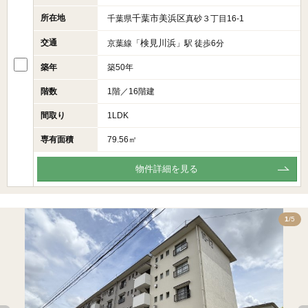
所在地
千葉市美浜区
千葉県
真砂３丁目16-1
交通
検見川浜
京葉線「
」駅 徒歩6分
築年
築50年
階数
1階／16階建
間取り
1LDK
専有面積
79.56㎡
物件詳細を見る
5
1
/5