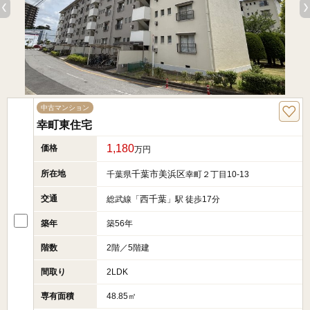
中古マンション
幸町東住宅
1,180
価格
万円
所在地
千葉市美浜区
千葉県
幸町２丁目10-13
交通
西千葉
総武線「
」駅 徒歩17分
築年
築56年
階数
2階／5階建
間取り
2LDK
専有面積
48.85㎡