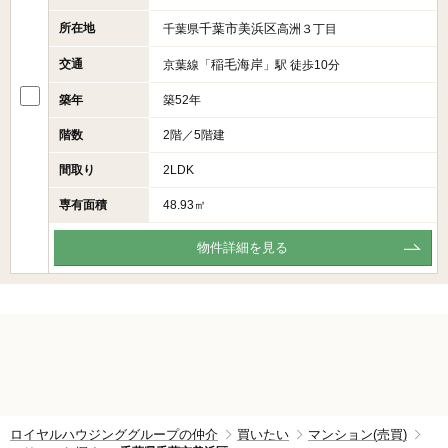
所在地
千葉市美浜区
千葉県
高洲３丁目
交通
稲毛海岸
京葉線「
」駅 徒歩10分
築年
築52年
階数
2階／5階建
間取り
2LDK
専有面積
48.93㎡
物件詳細を見る
ロイヤルハウジンググループの仲介
買いたい
マンション(売買)