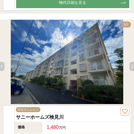
物件詳細を見る
5
1
/5
中古マンション
サニーホームズ検見川
1,480
価格
万円