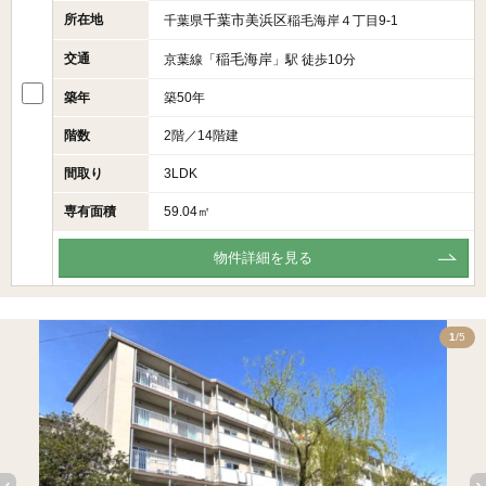
所在地
千葉市美浜区
千葉県
稲毛海岸４丁目9-1
交通
稲毛海岸
京葉線「
」駅 徒歩10分
築年
築50年
階数
2階／14階建
間取り
3LDK
専有面積
59.04㎡
物件詳細を見る
5
1
/5