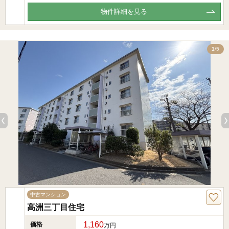
物件詳細を見る
5
1
/5
中古マンション
高洲三丁目住宅
1,160
価格
万円