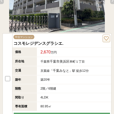
中古マンション
コスモレジデンスグラシエ.
2,670
価格
万円
所在地
千葉市美浜区
千葉県
幸町１丁目
交通
千葉みなと
京葉線「
」駅 徒歩12分
築年
築20年
階数
2階／6階建
間取り
4LDK
専有面積
80.95㎡