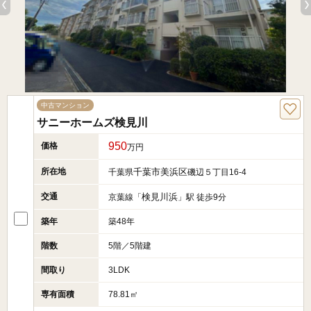
中古マンション
サニーホームズ検見川
950
価格
万円
所在地
千葉市美浜区
千葉県
磯辺５丁目16-4
交通
検見川浜
京葉線「
」駅 徒歩9分
築年
築48年
階数
5階／5階建
間取り
3LDK
専有面積
78.81㎡