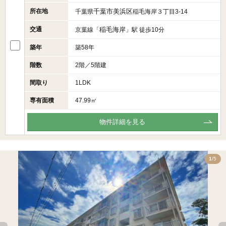
所在地
千葉市美浜区
千葉県
稲毛海岸３丁目3-14
交通
稲毛海岸
京葉線「
」駅 徒歩10分
築年
築58年
階数
2階／5階建
間取り
1LDK
専有面積
47.99㎡
物件詳細を見る
5
1
/5