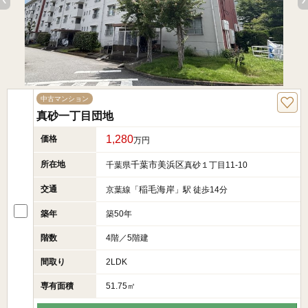
中古マンション
真砂一丁目団地
1,280
価格
万円
所在地
千葉市美浜区
千葉県
真砂１丁目11-10
交通
稲毛海岸
京葉線「
」駅 徒歩14分
築年
築50年
階数
4階／5階建
間取り
2LDK
専有面積
51.75㎡