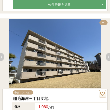
物件詳細を見る
5
1
/5
中古マンション
稲毛海岸三丁目団地
1,080
価格
万円