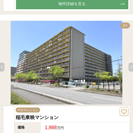
物件詳細を見る
5
1
/5
中古マンション
稲毛東映マンション
1,988
価格
万円