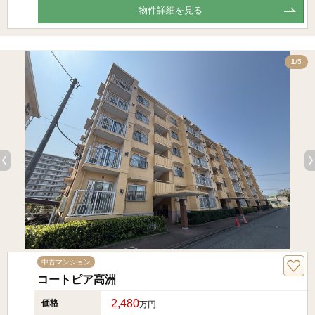
物件詳細を見る
5
1
/5
中古マンション
コートピア高洲
2,480
価格
万円