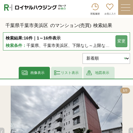
ロイヤルハウジンググループトップへ
買いたい
千葉県千葉市美浜区
のマンション(売買)
検索結果
売りたい
検索結果:16件｜1～16件表示
変更
借りたい
検索条件：
千葉県、千葉市美浜区、下限なし～上限なし、指定しない、指定なし、指定しない、下限なし～上限なし、指定なし
貸したい
店舗を探す
画像表示
リスト表示
地図表示
企業情報
5
1
/5
ログイン
会員登録