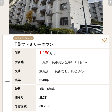
中古マンション
千葉ファミリータウン
1,150
価格
万円
所在地
千葉市美浜区
千葉県
幸町１丁目3-7
交通
千葉みなと
京葉線「
」駅 徒歩6分
築年
築48年
階数
4階／5階建
間取り
2LDK
専有面積
68.95㎡