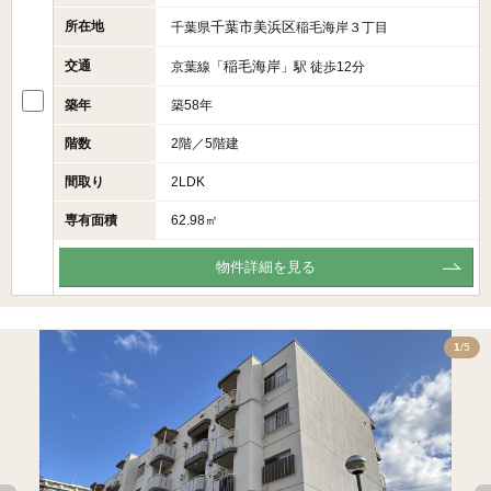
所在地
千葉市美浜区
千葉県
稲毛海岸３丁目
交通
稲毛海岸
京葉線「
」駅 徒歩12分
築年
築58年
階数
2階／5階建
間取り
2LDK
専有面積
62.98㎡
物件詳細を見る
5
1
/5