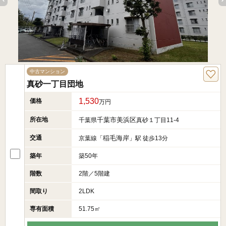
中古マンション
真砂一丁目団地
1,530
価格
万円
所在地
千葉市美浜区
千葉県
真砂１丁目11-4
交通
稲毛海岸
京葉線「
」駅 徒歩13分
築年
築50年
階数
2階／5階建
間取り
2LDK
専有面積
51.75㎡