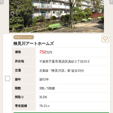
中古マンション
検見川アートホームズ
750
価格
万円
所在地
千葉市美浜区
千葉県
真砂２丁目23-2
交通
検見川浜
京葉線「
」駅 徒歩15分
築年
築52年
階数
3階／5階建
間取り
3LDK
専有面積
76.21㎡