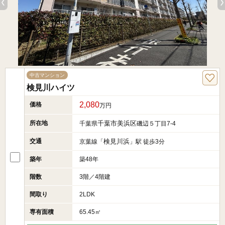
中古マンション
検見川ハイツ
2,080
価格
万円
所在地
千葉市美浜区
千葉県
磯辺５丁目7-4
交通
検見川浜
京葉線「
」駅 徒歩3分
築年
築48年
階数
3階／4階建
間取り
2LDK
専有面積
65.45㎡