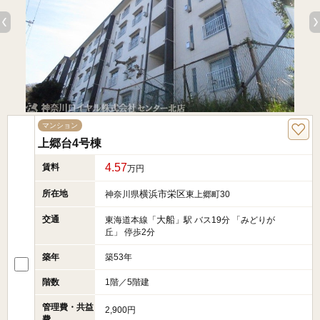
マンション
上郷台4号棟
4.57
賃料
万円
所在地
横浜市栄区
神奈川県
東上郷町30
交通
大船
東海道本線「
」駅 バス19分 「みどりが
丘」 停歩2分
築年
築53年
階数
1階／5階建
管理費・共益
2,900円
費