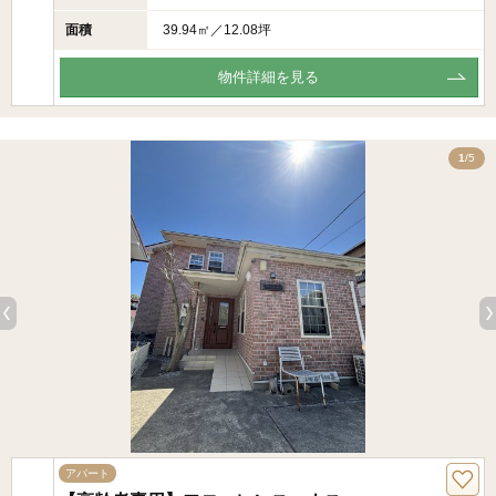
面積
39.94㎡／12.08坪
物件詳細を見る
5
1
/5
アパート