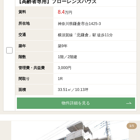
【高齢者専用】フローレンスハウス
8.4
賃料
万円
所在地
鎌倉市
神奈川県
台1425-3
交通
北鎌倉
横須賀線「
」駅 徒歩11分
築年
築9年
階数
1階／2階建
管理費・共益費
3,000円
間取り
1R
面積
33.51㎡／10.13坪
物件詳細を見る
5
1
/5