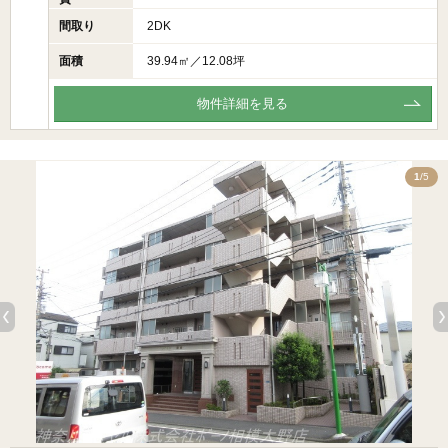
間取り
2DK
面積
39.94㎡／12.08坪
物件詳細を見る
5
1
/5