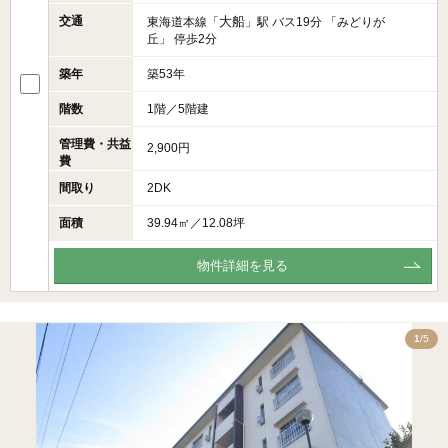
交通
大船
東海道本線「
」駅 バス19分 「みどりが
丘」 停歩2分
築年
築53年
階数
1階／5階建
管理費・共益
2,900円
費
間取り
2DK
面積
39.94㎡／12.08坪
物件詳細を見る
5
1
/5