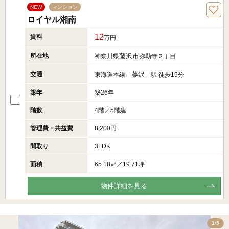
NEW
マンション
ロイヤル湘南
12
賃料
万円
所在地
藤沢市
神奈川県
弥勒寺２丁目
交通
藤沢
東海道本線「
」駅 徒歩19分
築年
築26年
階数
4階／5階建
管理費・共益費
8,200円
間取り
3LDK
面積
65.18㎡／19.71坪
物件詳細を見る
5
1
/5