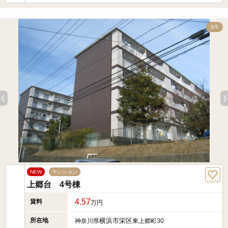
5
1
/5
NEW
マンション
上郷台 4号棟
4.57
賃料
万円
所在地
横浜市栄区
神奈川県
東上郷町30