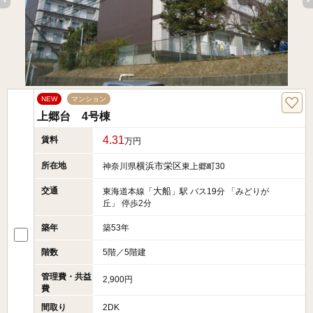
NEW
マンション
上郷台 4号棟
4.31
賃料
万円
所在地
横浜市栄区
神奈川県
東上郷町30
交通
大船
東海道本線「
」駅 バス19分 「みどりが
丘」 停歩2分
築年
築53年
階数
5階／5階建
管理費・共益
2,900円
費
間取り
2DK