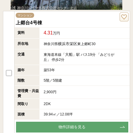
マンション
上郷台4号棟
4.31
賃料
万円
所在地
横浜市栄区
神奈川県
東上郷町30
交通
大船
東海道本線「
」駅 バス19分 「みどりが
丘」 停歩2分
築年
築53年
階数
5階／5階建
管理費・共益
2,900円
費
間取り
2DK
面積
39.94㎡／12.08坪
物件詳細を見る