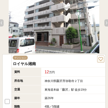
マンション
ロイヤル湘南
12
賃料
万円
所在地
藤沢市
神奈川県
弥勒寺２丁目
交通
藤沢
東海道本線「
」駅 徒歩19分
築年
築26年
階数
4階／5階建