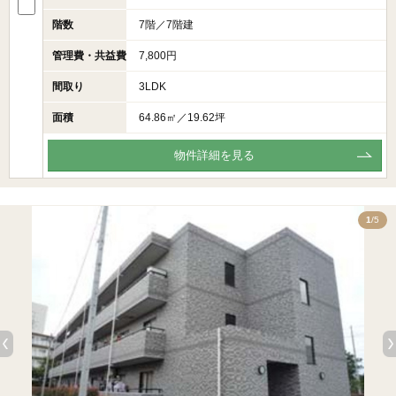
階数
7階／7階建
管理費・共益費
7,800円
間取り
3LDK
面積
64.86㎡／19.62坪
物件詳細を見る
5
1
/5