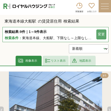
ロイヤルハウジンググループトップへ
買いたい
東海道本線大船駅
の賃貸居住用
検索結果
売りたい
検索結果:9件｜1～9件表示
変更
借りたい
検索条件：
東海道本線、大船駅、下限なし～上限なし、指定しない、指定なし、指定しない、下限なし～上限なし、指定なし
貸したい
店舗を探す
画像表示
リスト表示
地図表示
企業情報
5
1
/5
ログイン
会員登録