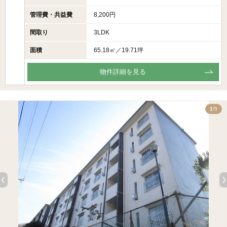
管理費・共益費
8,200円
間取り
3LDK
面積
65.18㎡／19.71坪
物件詳細を見る
5
1
/5