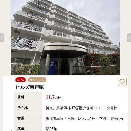
NEW
マンション
ヒルズ南戸塚
11.7
賃料
万円
所在地
横浜市戸塚区
神奈川県
戸塚町2230-3（3号棟）
交通
戸塚
東海道本線「
」駅 バス9分 「下郷」 停歩4分
築年
築35年