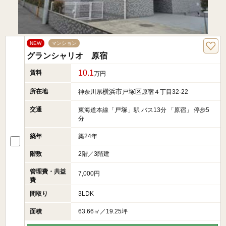
NEW
マンション
グランシャリオ 原宿
10.1
賃料
万円
所在地
横浜市戸塚区
神奈川県
原宿４丁目32-22
交通
戸塚
東海道本線「
」駅 バス13分 「原宿」 停歩5
分
築年
築24年
階数
2階／3階建
管理費・共益
7,000円
費
間取り
3LDK
面積
63.66㎡／19.25坪