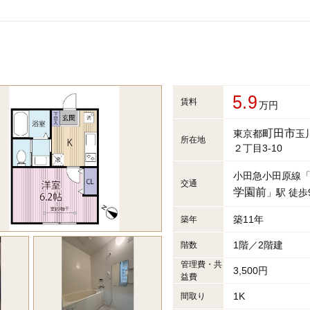
5.9
賃料
万円
町田市
東京都
玉
所在地
２丁目3-10
小田急小田原線
交通
学園前
」駅 徒歩
築11年
築年
1階／2階建
階数
管理費・共
3,500円
益費
1K
間取り