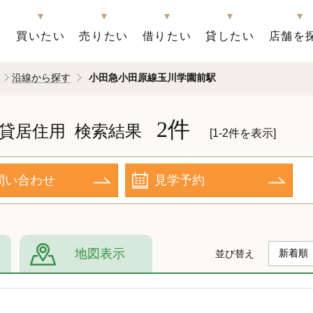
買いたい
売りたい
借りたい
貸したい
店舗を
沿線から探す
小田急小田原線玉川学園前駅
2件
貸居住用
検索結果
[1-2件を表示]
問い合わせ
見学予約
地図表示
並び替え