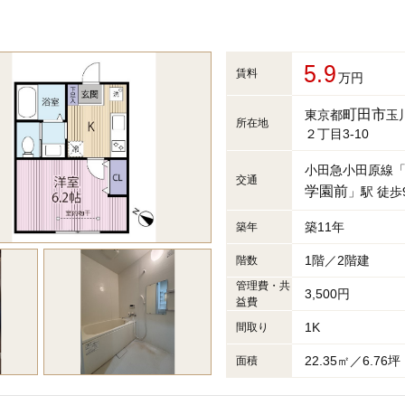
5.9
賃料
万円
町田市
東京都
玉
所在地
２丁目3-10
小田急小田原線
交通
学園前
」駅 徒歩
築11年
築年
1階／2階建
階数
管理費・共
3,500円
益費
1K
間取り
22.35㎡／6.76坪
面積