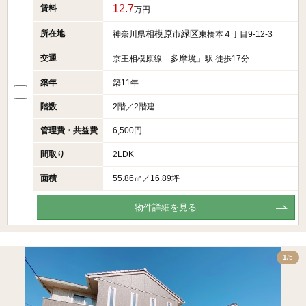
12.7
賃料
万円
所在地
相模原市緑区
神奈川県
東橋本４丁目9-12-3
交通
多摩境
京王相模原線「
」駅 徒歩17分
築年
築11年
階数
2階／2階建
管理費・共益費
6,500円
間取り
2LDK
面積
55.86㎡／16.89坪
物件詳細を見る
5
1
/5