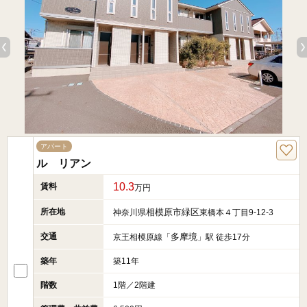
アパート
ル リアン
10.3
賃料
万円
所在地
相模原市緑区
神奈川県
東橋本４丁目9-12-3
交通
多摩境
京王相模原線「
」駅 徒歩17分
築年
築11年
階数
1階／2階建