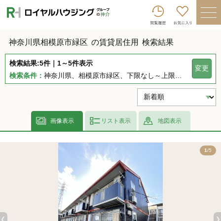
ロイヤルハウジンググループトップへ
買いたい
神奈川県相模原市緑区
の賃貸居住用
検索結果
売りたい
検索結果:5件｜1～5件表示
変更
借りたい
検索条件：
神奈川県、相模原市緑区、下限なし～上限なし、指定しない、指定なし、指定しない、下限なし～上限なし、指定なし
貸したい
店舗を探す
画像表示
リスト表示
地図表示
企業情報
5
1
/5
ログイン
会員登録