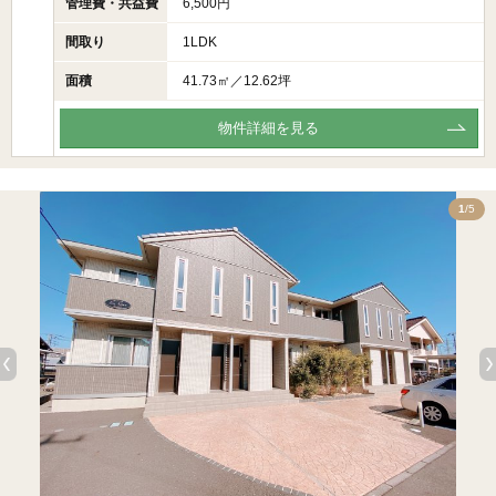
管理費・共益費
6,500円
間取り
1LDK
面積
41.73㎡／12.62坪
物件詳細を見る
5
1
/5