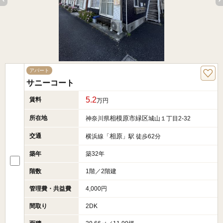
アパート
サニーコート
5.2
賃料
万円
所在地
相模原市緑区
神奈川県
城山１丁目2-32
交通
相原
横浜線「
」駅 徒歩62分
築年
築32年
階数
1階／2階建
管理費・共益費
4,000円
間取り
2DK