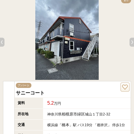
5
1
/5
アパート
サニーコート
5.2
賃料
万円
所在地
相模原市緑区
神奈川県
城山１丁目2-32
交通
橋本
横浜線「
」駅 バス19分 「都井沢」 停歩1分