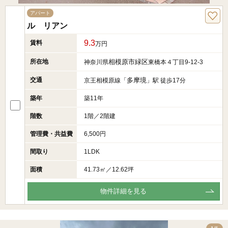
アパート
ル リアン
9.3
賃料
万円
所在地
相模原市緑区
神奈川県
東橋本４丁目9-12-3
交通
多摩境
京王相模原線「
」駅 徒歩17分
築年
築11年
階数
1階／2階建
管理費・共益費
6,500円
間取り
1LDK
面積
41.73㎡／12.62坪
物件詳細を見る