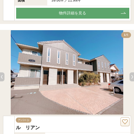
面積
39.66㎡／11.99坪
物件詳細を見る
5
1
/5
アパート
ル リアン