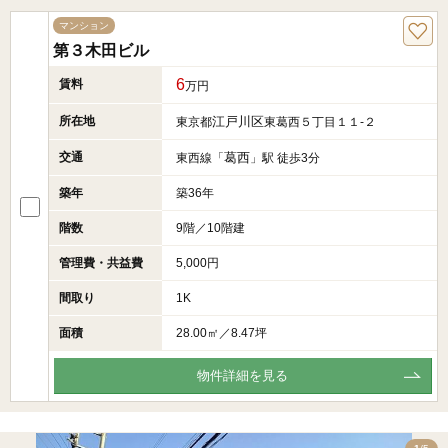
マンション
第３木田ビル
6
賃料
万円
所在地
江戸川区
東京都
東葛西５丁目１１-２
交通
葛西
東西線「
」駅 徒歩3分
築年
築36年
階数
9階／10階建
管理費・共益費
5,000円
間取り
1K
面積
28.00㎡／8.47坪
物件詳細を見る