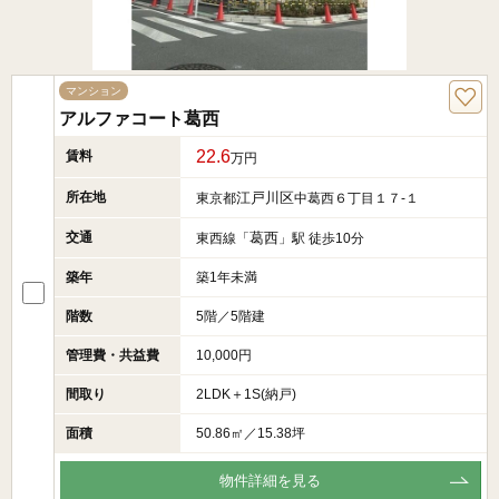
マンション
アルファコート葛西
22.6
賃料
万円
所在地
江戸川区
東京都
中葛西６丁目１７-１
交通
葛西
東西線「
」駅 徒歩10分
築年
築1年未満
階数
5階／5階建
管理費・共益費
10,000円
間取り
2LDK＋1S(納戸)
面積
50.86㎡／15.38坪
物件詳細を見る