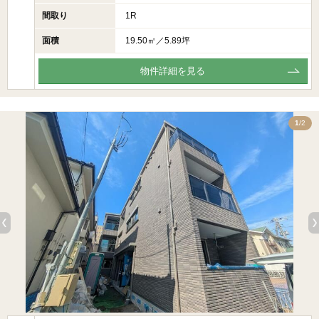
間取り
1R
面積
19.50㎡／5.89坪
物件詳細を見る
2
1
/2