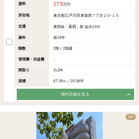
17.5
賃料
万円
所在地
江戸川区
東京都
東葛西７丁目２０-１０
交通
葛西
東西線「
」駅 徒歩13分
築年
築19年
階数
2階／2階建
管理費・共益費
-
間取り
2LDK
面積
67.39㎡／20.38坪
物件詳細を見る
5
1
/5