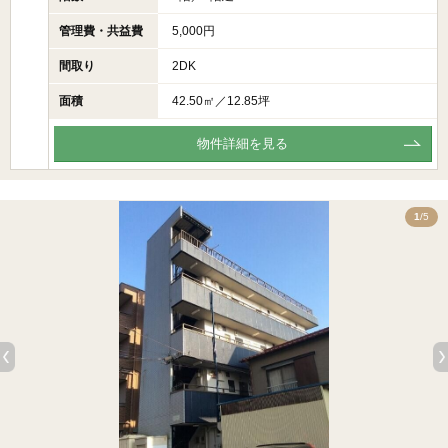
管理費・共益費
5,000円
間取り
2DK
面積
42.50㎡／12.85坪
物件詳細を見る
5
1
/5