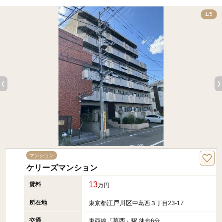
5
1
/5
マンション
ケリーズマンション
13
賃料
万円
所在地
江戸川区
東京都
中葛西３丁目23-17
交通
葛西
東西線「
」駅 徒歩6分