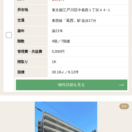
所在地
江戸川区
東京都
中葛西１丁目４４-１
交通
葛西
東西線「
」駅 徒歩17分
築年
築21年
階数
4階／7階建
管理費・共益費
5,000円
間取り
1K
面積
30.18㎡／9.12坪
物件詳細を見る
5
1
/5