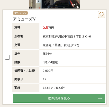
マンション
アミューズＶ
5.8
賃料
万円
所在地
江戸川区
東京都
中葛西８丁目２０-６
交通
葛西
東西線「
」駅 徒歩12分
築年
築36年
階数
3階／4階建
管理費・共益費
2,000円
間取り
1K
面積
18.63㎡／5.63坪
物件詳細を見る