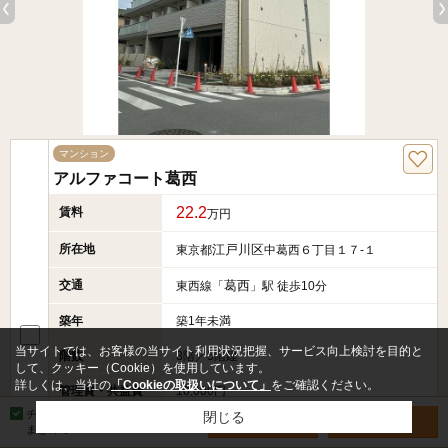
マンション
アルファコート葛西
22.2
賃料
万円
所在地
江戸川区
東京都
中葛西６丁目１７-１
交通
葛西
東西線「
」駅 徒歩10分
築年
築1年未満
当サイトでは、お客様の当サイト利用状況把握、サービス向上検討を目的と
階数
3階／5階建
して、クッキー（Cookie）を使用しています。
詳しくは、当社の
「Cookieの取扱いについて」
をご確認ください。
管理費・共益費
10,000円
チェックした物件を
閉じる
お問い合わせ
見学予約
間取り
2LDK＋1S(納戸)
まとめて