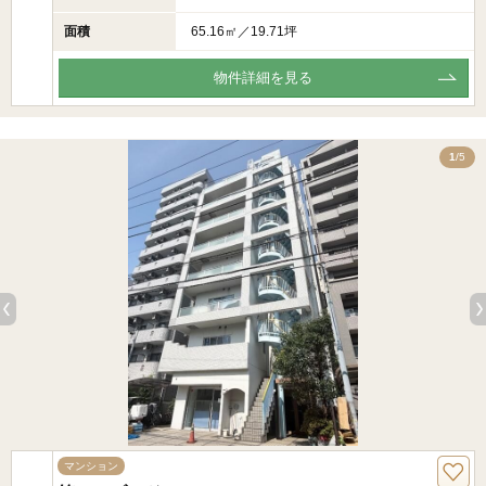
面積
65.16㎡／19.71坪
物件詳細を見る
5
1
/5
マンション