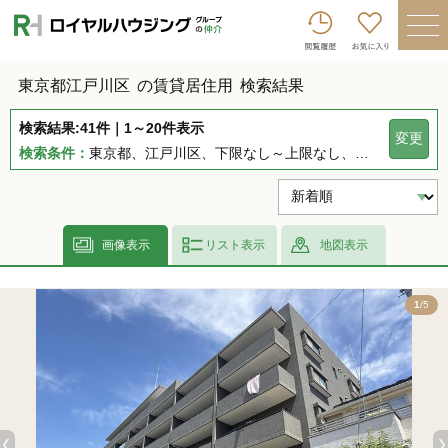
ロイヤルハウジンググループトップへ
買いたい
東京都江戸川区
の賃貸居住用
検索結果
売りたい
検索結果:41件｜1～20件表示
変更
借りたい
検索条件：
東京都、江戸川区、下限なし～上限なし、指定しない、指定なし、指定しない、下限なし～上限なし、指定なし
貸したい
店舗を探す
画像表示
リスト表示
地図表示
企業情報
5
1
/5
ログイン
会員登録