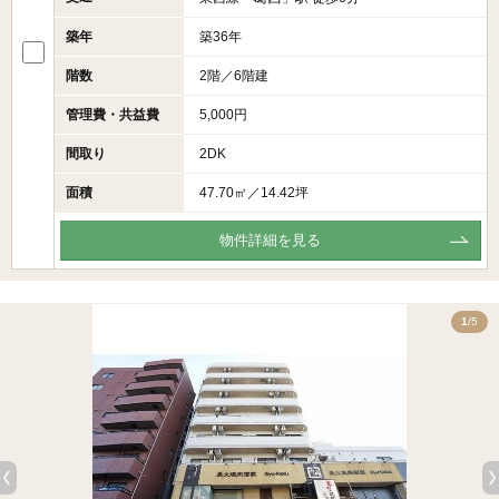
築年
築36年
階数
2階／6階建
管理費・共益費
5,000円
間取り
2DK
面積
47.70㎡／14.42坪
物件詳細を見る
5
1
/5