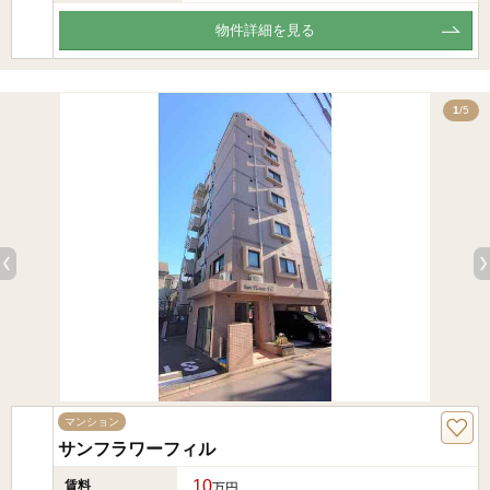
物件詳細を見る
5
1
/5
マンション
サンフラワーフィル
10
賃料
万円