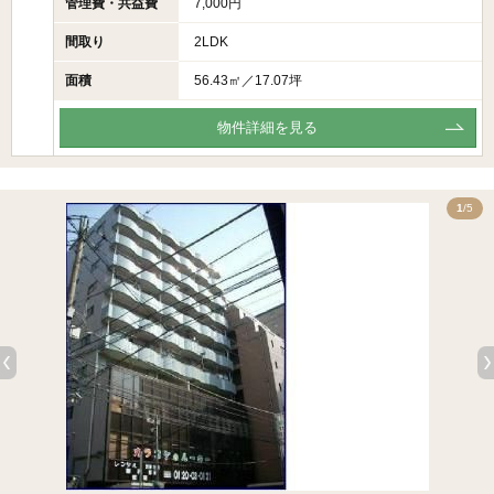
管理費・共益費
7,000円
間取り
2LDK
面積
56.43㎡／17.07坪
物件詳細を見る
5
1
/5