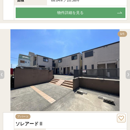
面積
68.04㎡／20.58坪
物件詳細を見る
5
1
/5
アパート
ソレアードⅡ