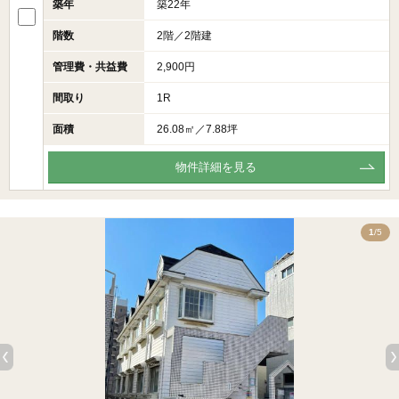
築年
築22年
階数
2階／2階建
管理費・共益費
2,900円
間取り
1R
面積
26.08㎡／7.88坪
物件詳細を見る
5
1
/5