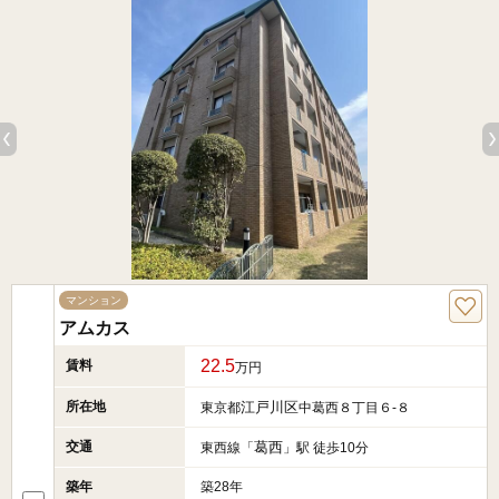
マンション
アムカス
22.5
賃料
万円
所在地
江戸川区
東京都
中葛西８丁目６-８
交通
葛西
東西線「
」駅 徒歩10分
築年
築28年