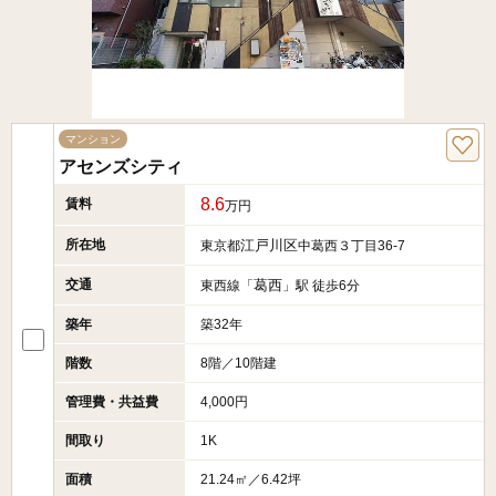
マンション
アセンズシティ
8.6
賃料
万円
所在地
江戸川区
東京都
中葛西３丁目36-7
交通
葛西
東西線「
」駅 徒歩6分
築年
築32年
階数
8階／10階建
管理費・共益費
4,000円
間取り
1K
面積
21.24㎡／6.42坪