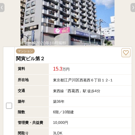
マンション
関寅ビル第２
15.3
賃料
万円
所在地
江戸川区
東京都
西葛西６丁目１２‐１
交通
西葛西
東西線「
」駅 徒歩4分
築年
築36年
階数
6階／10階建
管理費・共益費
10,000円
間取り
3LDK