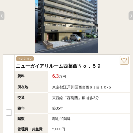
マンション
ニューガイアリルーム西葛西Ｎｏ．５９
6.3
賃料
万円
所在地
江戸川区
東京都
西葛西６丁目１０-５
交通
西葛西
東西線「
」駅 徒歩3分
築年
築35年
階数
5階／9階建
管理費・共益費
5,000円