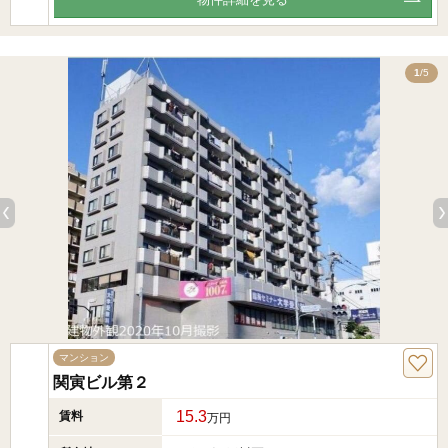
5
1
/5
マンション
関寅ビル第２
15.3
賃料
万円