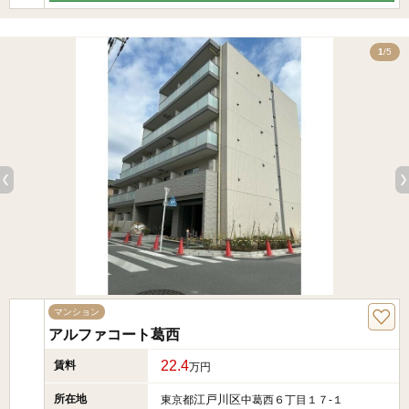
5
1
/5
マンション
アルファコート葛西
22.4
賃料
万円
所在地
江戸川区
東京都
中葛西６丁目１７-１