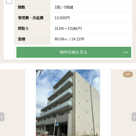
階数
1階／5階建
管理費・共益費
13,000円
間取り
2LDK＋1S(納戸)
面積
80.09㎡／24.22坪
物件詳細を見る
5
1
/5