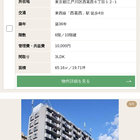
所在地
江戸川区
東京都
西葛西６丁目１２‐１
交通
西葛西
東西線「
」駅 徒歩4分
築年
築36年
階数
6階／10階建
管理費・共益費
10,000円
間取り
3LDK
面積
65.16㎡／19.71坪
物件詳細を見る
5
1
/5