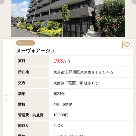
マンション
ヌーヴォアージュ
19.3
賃料
万円
所在地
江戸川区
東京都
東葛西８丁目１４-２
交通
葛西
東西線「
」駅 徒歩16分
築年
築24年
階数
4階／6階建
管理費・共益費
10,000円
間取り
2LDK