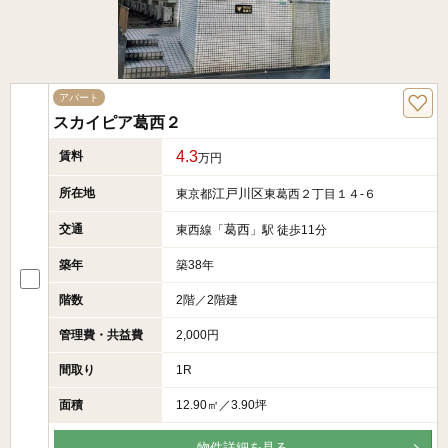
アパート
スカイピア葛西２
4.3
賃料
万円
所在地
江戸川区
東京都
東葛西２丁目１４-６
交通
葛西
東西線「
」駅 徒歩11分
築年
築38年
階数
2階／2階建
管理費・共益費
2,000円
間取り
1R
面積
12.90㎡／3.90坪
物件詳細を見る