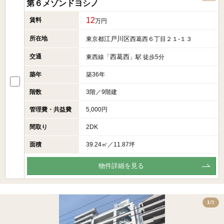
第６メゾンドヨシノ
12
賃料
万円
所在地
江戸川区
東京都
西葛西６丁目２１-１３
交通
西葛西
東西線「
」駅 徒歩5分
築年
築36年
階数
3階／9階建
管理費・共益費
5,000円
間取り
2DK
面積
39.24㎡／11.87坪
物件詳細を見る
5
1
/5