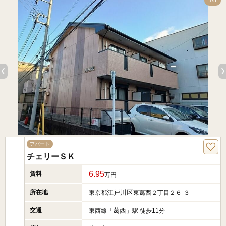
5
1
/5
アパート
チェリーＳＫ
6.95
賃料
万円
所在地
江戸川区
東京都
東葛西２丁目２６-３
交通
葛西
東西線「
」駅 徒歩11分