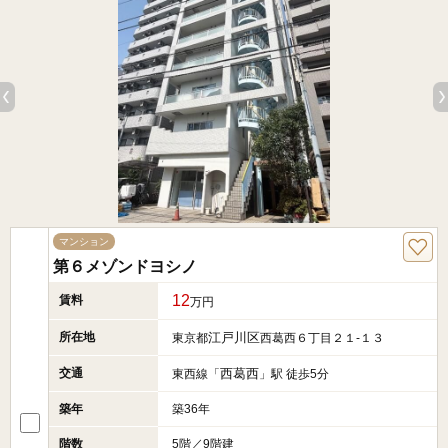
マンション
第６メゾンドヨシノ
12
賃料
万円
所在地
江戸川区
東京都
西葛西６丁目２１-１３
交通
西葛西
東西線「
」駅 徒歩5分
築年
築36年
階数
5階／9階建