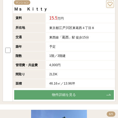
マンション
Ｍｓ Ｋｉｔｔｙ
15.5
賃料
万円
所在地
江戸川区
東京都
東葛西４丁目８
交通
葛西
東西線「
」駅 徒歩15分
築年
予定
階数
1階／3階建
管理費・共益費
4,000円
間取り
2LDK
面積
46.16㎡／13.96坪
物件詳細を見る
5
1
/5