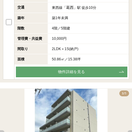
交通
葛西
東西線「
」駅 徒歩10分
築年
築1年未満
階数
4階／5階建
管理費・共益費
10,000円
間取り
2LDK＋1S(納戸)
面積
50.86㎡／15.38坪
物件詳細を見る
5
1
/5