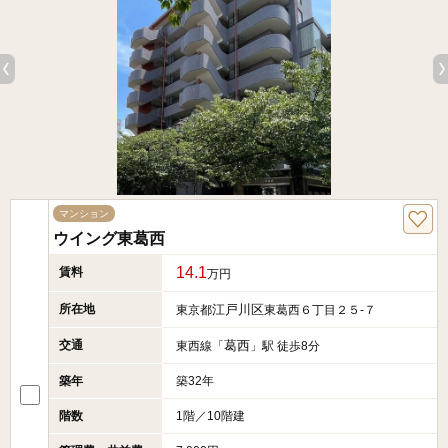
マンション
ウイング東葛西
14.1
賃料
万円
所在地
江戸川区
東京都
東葛西６丁目２５-７
交通
葛西
東西線「
」駅 徒歩8分
築年
築32年
階数
1階／10階建