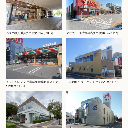
ペリエ検見川浜まで 約2375m／30分
ヤオコー 稲毛海岸店まで 約828m／11分
セブンイレブン 千葉稲毛海岸駅前店まで
こん内科クリニックまで 約828m／11分
約798m／10分