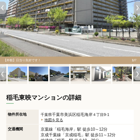
【外観】日当り良好です！
1/
7
稲毛東映マンションの詳細
物件所在地
千葉市美浜区
稲毛海岸
千葉県
４丁目9-1
地図を見る
交通機関
京葉線
「
稲毛海岸
」駅 徒歩10～12分
京成千葉線
「
京成稲毛
」駅 徒歩11～12分