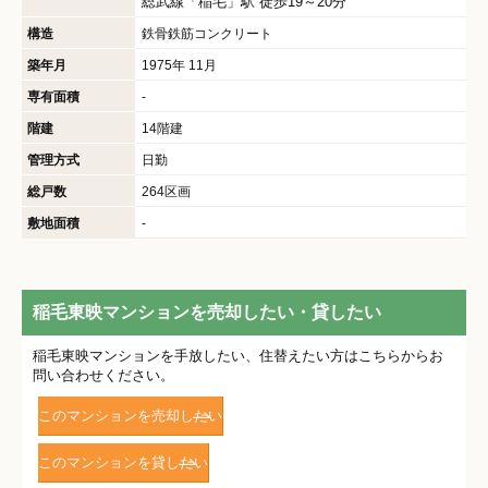
総武線
「
稲毛
」駅 徒歩19～20分
構造
鉄骨鉄筋コンクリート
築年月
1975年 11月
専有面積
-
階建
14階建
管理方式
日勤
総戸数
264区画
敷地面積
-
稲毛東映マンションを売却したい・貸したい
稲毛東映マンションを手放したい、住替えたい方はこちらからお
問い合わせください。
このマンションを売却したい
このマンションを貸したい