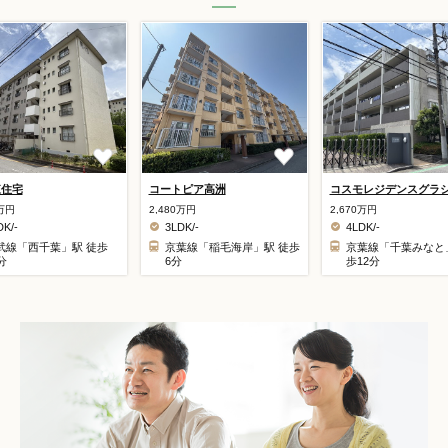
東住宅
コートピア高洲
コスモレジデンスグラシ
0万円
2,480万円
2,670万円
DK/-
3LDK/-
4LDK/-
武線「西千葉」駅 徒歩
京葉線「稲毛海岸」駅 徒歩
京葉線「千葉みなと
分
6分
歩12分