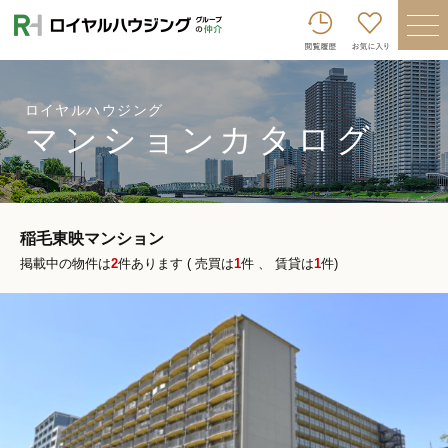
ロイヤルハウジンググループトップへ
買いたい
売りたい
ロイヤルハウジング
マンションカタログ
借りたい
貸したい
店舗を探す
稲毛東映マンション
掲載中の物件は
2
件あります ( 売買は
1
件 、 賃貸は
1
件)
企業情報
ログイン
会員登録