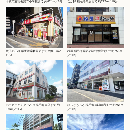
千葉市立稲毛第二小学校まで 約624m／8分
なか卯 稲毛海岸店まで 約797m／10分
餃子の王将 稲毛海岸駅前店まで 約892m／
松屋 稲毛海岸店(松のや併設)まで 約758m
12分
／10分
バーガーキング ペリエ稲毛海岸店まで 約
ほっともっと 稲毛海岸駅前店まで 約751m
876m／11分
／10分