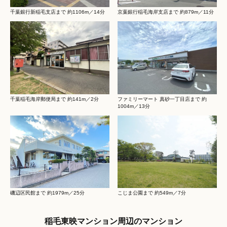
千葉銀行新稲毛支店まで 約1106m／14分
京葉銀行稲毛海岸支店まで 約879m／11分
千葉稲毛海岸郵便局まで 約141m／2分
ファミリーマート 真砂一丁目店まで 約
1004m／13分
磯辺区民館まで 約1979m／25分
こじま公園まで 約549m／7分
稲毛東映マンション周辺のマンション