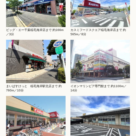
ビッグ・エー千葉稲毛海岸店まで 約166m
カスミフードスクエア稲毛海岸店まで 約
／3分
565m／8分
まいばすけっと 稲毛海岸駅北店まで 約
イオンマリンピア専門館まで 約1100m／
760m／10分
14分