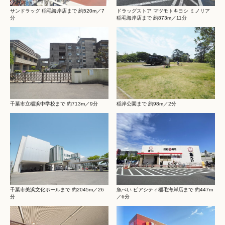
サンドラッグ 稲毛海岸店まで 約520m／7
ドラッグストア マツモトキヨシ ミノリア
分
稲毛海岸店まで 約873m／11分
千葉市立稲浜中学校まで 約713m／9分
稲岸公園まで 約98m／2分
千葉市美浜文化ホールまで 約2045m／26
魚べい ピアシティ稲毛海岸店まで 約447m
分
／6分