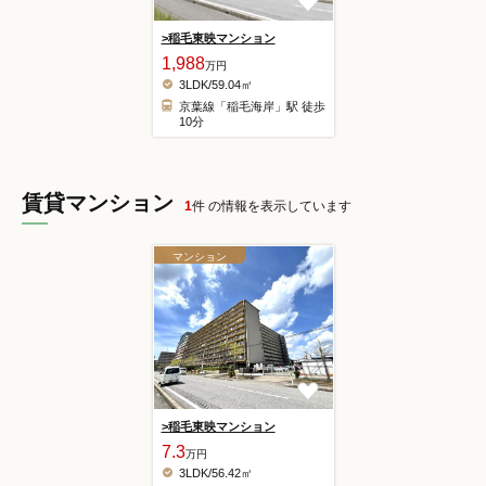
>稲毛東映マンション
1,988
万円
3LDK/59.04㎡
京葉線「稲毛海岸」駅 徒歩
10分
賃貸マンション
1
件 の情報を表示しています
マンション
>稲毛東映マンション
7.3
万円
3LDK/56.42㎡