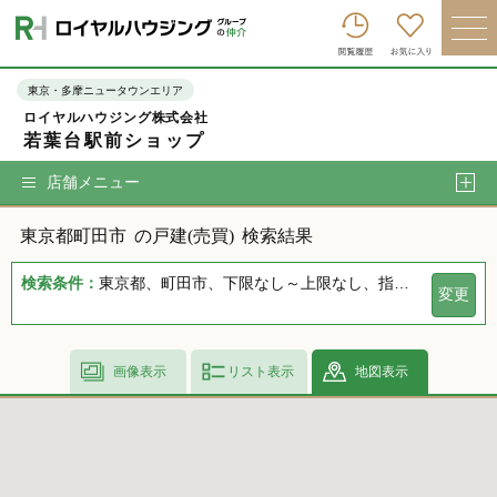
ロイヤルハウジンググループトップへ
買いたい
東京・多摩ニュータウンエリア
ロイヤルハウジング株式会社
売りたい
若葉台駅前ショップ
借りたい
店舗メニュー
貸したい
東京都町田市
の戸建(売買)
検索結果
店舗を探す
検索条件：
東京都、町田市、下限なし～上限なし、指定しない、指定なし、指定しない、下限なし～上限なし、指定なし
変更
企業情報
ログイン
会員登録
画像表示
リスト表示
地図表示