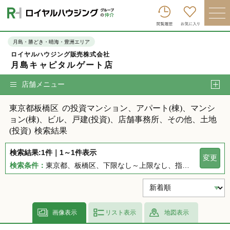
ロイヤルハウジンググループトップへ
買いたい
月島・勝どき・晴海・豊洲エリア
ロイヤルハウジング販売株式会社
売りたい
月島キャピタルゲート店
借りたい
店舗メニュー
貸したい
東京都板橋区
の投資マンション、アパート(棟)、マンシ
店舗を探す
ョン(棟)、ビル、戸建(投資)、店舗事務所、その他、土地
(投資)
検索結果
企業情報
検索結果:1件｜1～1件表示
変更
ログイン
会員登録
検索条件：
東京都、板橋区、下限なし～上限なし、指定しない、指定なし、指定しない、下限なし～上限なし、指定なし
画像表示
リスト表示
地図表示