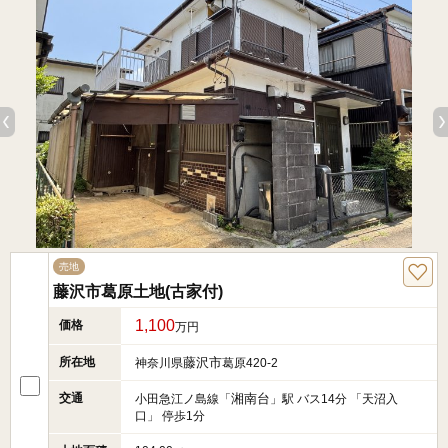
売地
藤沢市葛原土地(古家付)
1,100
価格
万円
所在地
藤沢市
神奈川県
葛原420-2
交通
湘南台
小田急江ノ島線「
」駅 バス14分 「天沼入
口」 停歩1分