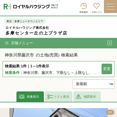
ロイヤルハウジンググループトップへ
買いたい
東京・多摩ニュータウンエリア
ロイヤルハウジング株式会社
売りたい
多摩センター丘の上プラザ店
借りたい
店舗メニュー
貸したい
神奈川県藤沢市
の土地(売買)
検索結果
店舗を探す
検索結果:1件｜1～1件表示
変更
企業情報
検索条件：
神奈川県、藤沢市、下限なし～上限なし、指定しない、指定なし、指定しない、下限なし～上限なし、指定なし
ログイン
会員登録
画像表示
リスト表示
地図表示
3
1
/3