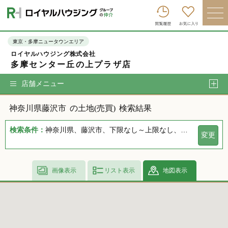
ロイヤルハウジンググループトップへ
買いたい
東京・多摩ニュータウンエリア
ロイヤルハウジング株式会社
売りたい
多摩センター丘の上プラザ店
借りたい
店舗メニュー
貸したい
神奈川県藤沢市
の土地(売買)
検索結果
店舗を探す
検索条件：
神奈川県、藤沢市、下限なし～上限なし、指定しない、指定なし、指定しない、下限なし～上限なし、指定なし
変更
企業情報
ログイン
会員登録
画像表示
リスト表示
地図表示