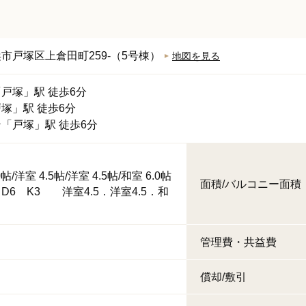
浜市戸塚区
上倉田町259-（5号棟）
地図を見る
「
戸塚
」駅 徒歩6分
戸塚
」駅 徒歩6分
ン
「
戸塚
」駅 徒歩6分
0帖
/
洋室 4.5帖
/
洋室 4.5帖
/
和室 6.0帖
面積/バルコニー面積
D6 K3 洋室4.5．洋室4.5．和
管理費・共益費
円
償却/敷引