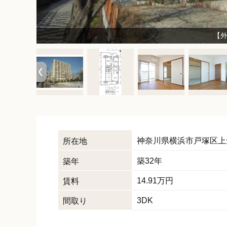
39/
39
【
神奈川県
横浜市戸塚区
上
所在地
築32年
築年
14.91
万円
賃料
3DK
間取り