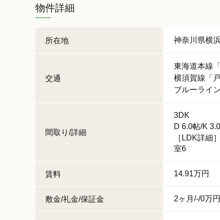
物件詳細
神奈川県
横
所在地
東海道本線
横須賀線
「
交通
ブルーライ
3DK
D 6.0帖
/
K 3.
間取り/詳細
［LDK詳細］
室6
14.91万円
賃料
2ヶ月/-/0万
敷金/礼金/保証金