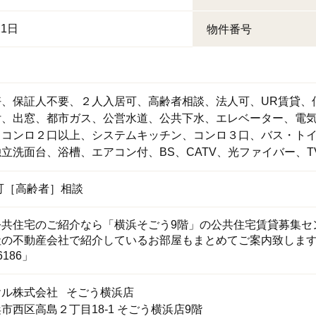
21日
物件番号
好
保証人不要
２人入居可
高齢者相談
法人可
UR賃貸
付
出窓
都市ガス
公営水道
公共下水
エレベーター
電
コンロ２口以上
システムキッチン
コンロ３口
バス・ト
独立洗面台
浴槽
エアコン付
BS
CATV
光ファイバー
可［高齢者］相談
共住宅のご紹介なら「横浜そごう9階」の公共住宅賃貸募集セ
社の不動産会社で紹介しているお部屋もまとめてご案内致しま
6186」
ヤル株式会社 そごう横浜店
市西区高島２丁目18-1 そごう横浜店9階