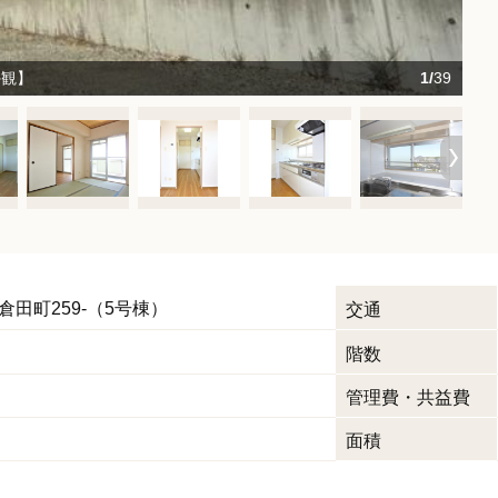
外観】
1/
39
倉田町259-（5号棟）
交通
階数
管理費・共益費
面積