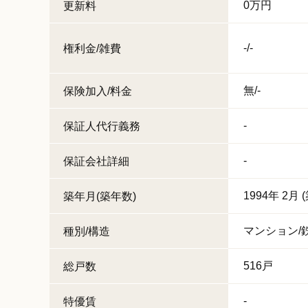
0万円
更新料
-/-
権利金/雑費
無/-
保険加入/料金
-
保証人代行義務
-
保証会社詳細
1994年 2月 
築年月(築年数)
マンション/
種別/構造
516戸
総戸数
-
特優賃