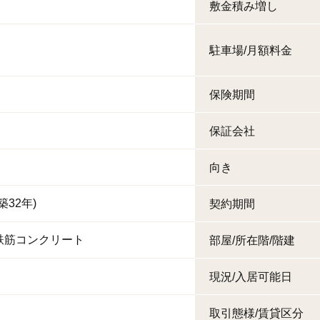
敷金積み増し
駐車場/月額料金
保険期間
保証会社
向き
(築32年)
契約期間
鉄筋コンクリート
部屋/所在階/階建
現況/入居可能日
取引態様/賃貸区分