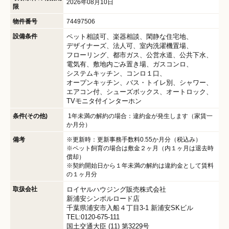
2026年08月10日
限
物件番号
74497506
設備条件
ペット相談可
楽器相談
閑静な住宅地
デザイナーズ
法人可
室内洗濯機置場
フローリング
都市ガス
公営水道
公共下水
電気有
敷地内ごみ置き場
ガスコンロ
システムキッチン
コンロ１口
オープンキッチン
バス・トイレ別
シャワー
エアコン付
シューズボックス
オートロック
TVモニタ付インターホン
条件(その他)
1年未満の解約の場合：違約金が発生します（家賃一
か月分）
備考
※更新時：更新事務手数料0.55か月分（税込み）
※ペット飼育の場合は敷金２ヶ月（内１ヶ月は退去時
償却）
※契約開始日から１年未満の解約は違約金として賃料
の１ヶ月分
取扱会社
ロイヤルハウジング販売株式会社
新浦安シンボルロード店
千葉県浦安市入船４丁目3-1 新浦安SKビル
TEL:0120-675-111
国土交通大臣 (11) 第3229号