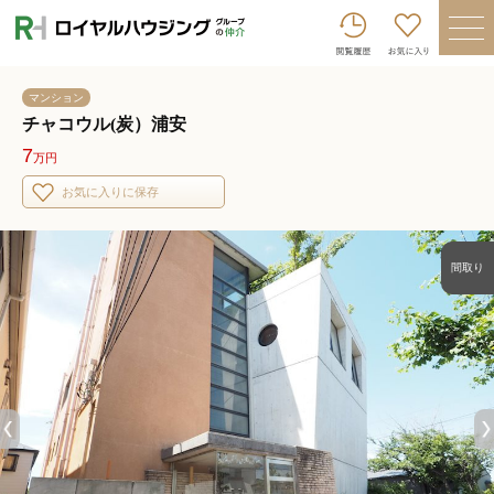
ロイヤルハウジンググループトップへ
買いたい
マンション
売りたい
チャコウル(炭）浦安
7
万円
借りたい
お気に入りに保存
貸したい
店舗を探す
間取り
企業情報
ログイン
会員登録