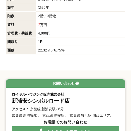
築年
築25年
階数
2階／3階建
賃料
7
万円
管理費・共益費
4,000円
間取り
1R
面積
22.32㎡／6.75坪
お問い合わせ先
ロイヤルハウジング販売株式会社
新浦安シンボルロード店
アクセス：
京葉線 新浦安駅 / 6分
京葉線 新浦安駅 、 東西線 浦安駅 、 京葉線 舞浜駅 周辺エリア。
お電話でのお問い合わせ