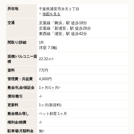
所在地
浦安市
千葉県
弁天１丁目
地図を見る
交通
京葉線
「
舞浜
」駅 徒歩18分
京葉線
「
新浦安
」駅 徒歩26分
東西線
「
浦安
」駅 徒歩42分
間取り/詳細
1R
洋室 7.0帖
面積/バルコニー面
22.32㎡/-
積
賃料
7万円
管理費・共益費
4,000円
敷金/礼金/保証金
1ヶ月/1ヶ月/-
償却/敷引
-/-
更新料
1ヶ月(新賃料)
敷金積み増し
ペット飼育:1ヶ月
権利金/雑費
-/-
駐車場/月額料金
無/-