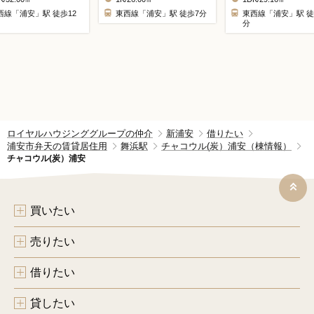
西線「浦安」駅 徒歩12
東西線「浦安」駅 徒歩7分
東西線「浦安」駅 徒
分
ロイヤルハウジンググループの仲介
新浦安
借りたい
浦安市弁天の賃貸居住用
舞浜駅
チャコウル(炭）浦安（棟情報）
チャコウル(炭）浦安
買いたい
売りたい
借りたい
貸したい