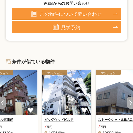
WEBからのお問い合わせ
この物件について問い合わせ
見学予約
条件が似ている物件
ション
マンション
マンション
ール五番館
ビッグウッドビルド
ストークシャトルINAGA
7
7
円
万円
万円
K/32.00㎡
1K/26.00㎡
1DK/29.16㎡