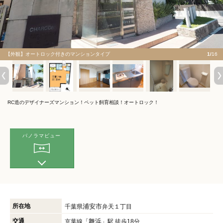
【外観】オートロック付きのマンションタイプ
1/
16
RC造のデザイナーズマンション！ペット飼育相談！オートロック！
パノラマビュー
所在地
浦安市
千葉県
弁天１丁目
交通
舞浜
京葉線「
」駅 徒歩18分