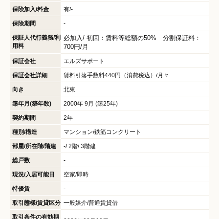
保険加入/料金
有/-
保険期間
-
保証人代行義務/利
必加入/
初回：賃料等総額の50% 分割保証料：
用料
700円/月
保証会社
エルズサポート
保証会社詳細
賃料引落手数料440円（消費税込）/月々
向き
北東
築年月(築年数)
2000年 9月 (築25年)
契約期間
2年
種別/構造
マンション/鉄筋コンクリート
部屋/所在階/階建
-/ 2階/ 3階建
総戸数
-
現況/入居可能日
空家/即時
特優賃
-
取引態様/賃貸区分
一般媒介/普通賃貸借
取引条件の有効期