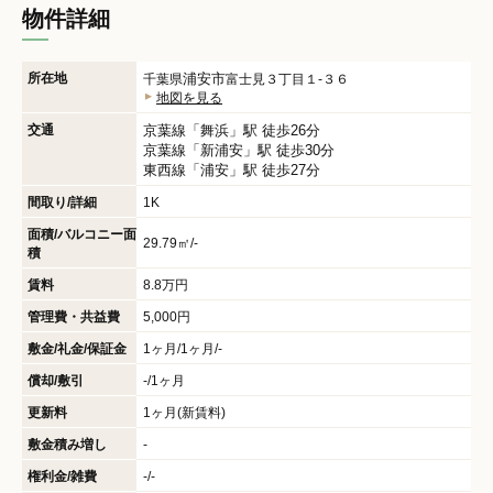
物件詳細
所在地
浦安市
千葉県
富士見３丁目１-３６
地図を見る
交通
京葉線
「
舞浜
」駅 徒歩26分
京葉線
「
新浦安
」駅 徒歩30分
東西線
「
浦安
」駅 徒歩27分
間取り/詳細
1K
面積/バルコニー面
29.79㎡/-
積
賃料
8.8万円
管理費・共益費
5,000円
敷金/礼金/保証金
1ヶ月/1ヶ月/-
償却/敷引
-/1ヶ月
更新料
1ヶ月(新賃料)
敷金積み増し
-
権利金/雑費
-/-