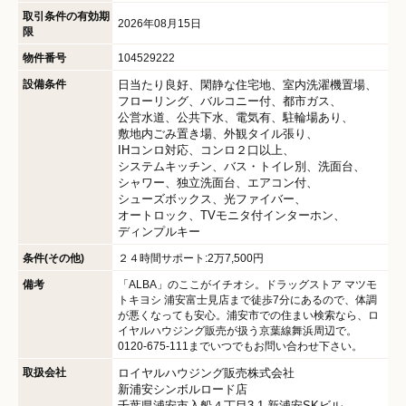
取引条件の有効期
2026年08月15日
限
物件番号
104529222
設備条件
日当たり良好
閑静な住宅地
室内洗濯機置場
フローリング
バルコニー付
都市ガス
公営水道
公共下水
電気有
駐輪場あり
敷地内ごみ置き場
外観タイル張り
IHコンロ対応
コンロ２口以上
システムキッチン
バス・トイレ別
洗面台
シャワー
独立洗面台
エアコン付
シューズボックス
光ファイバー
オートロック
TVモニタ付インターホン
ディンプルキー
条件(その他)
２４時間サポート:2万7,500円
備考
「ALBA」のここがイチオシ。ドラッグストア マツモ
トキヨシ 浦安富士見店まで徒歩7分にあるので、体調
が悪くなっても安心。浦安市での住まい検索なら、ロ
イヤルハウジング販売が扱う京葉線舞浜周辺で。
0120-675-111までいつでもお問い合わせ下さい。
取扱会社
ロイヤルハウジング販売株式会社
新浦安シンボルロード店
千葉県浦安市入船４丁目3-1 新浦安SKビル