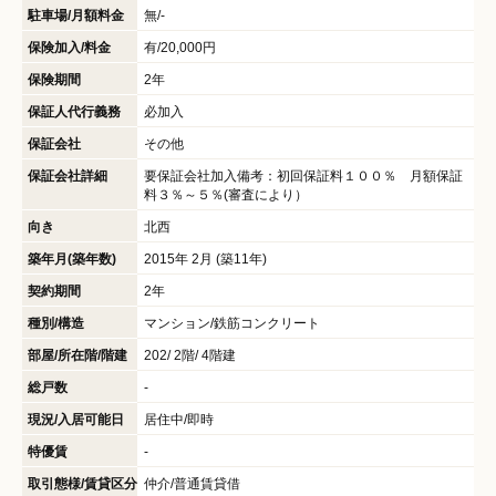
駐車場/月額料金
無/-
保険加入/料金
有/20,000円
保険期間
2年
保証人代行義務
必加入
保証会社
その他
保証会社詳細
要保証会社加入備考：初回保証料１００％ 月額保証
料３％～５％(審査により）
向き
北西
築年月(築年数)
2015年 2月 (築11年)
契約期間
2年
種別/構造
マンション/鉄筋コンクリート
部屋/所在階/階建
202/ 2階/ 4階建
総戸数
-
現況/入居可能日
居住中/即時
特優賃
-
取引態様/賃貸区分
仲介/普通賃貸借