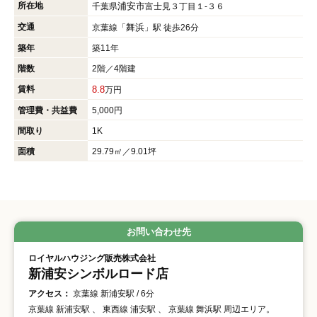
所在地
浦安市
千葉県
富士見３丁目１-３６
交通
舞浜
京葉線「
」駅 徒歩26分
築年
築11年
階数
2階／4階建
賃料
8.8
万円
管理費・共益費
5,000円
間取り
1K
面積
29.79㎡／9.01坪
お問い合わせ先
ロイヤルハウジング販売株式会社
新浦安シンボルロード店
アクセス：
京葉線 新浦安駅 / 6分
京葉線 新浦安駅 、 東西線 浦安駅 、 京葉線 舞浜駅 周辺エリア。