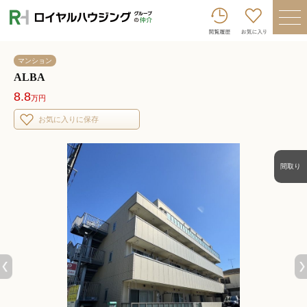
ロイヤルハウジンググループトップへ
買いたい
マンション
売りたい
ALBA
8.8
万円
借りたい
お気に入りに保存
貸したい
店舗を探す
間取り
企業情報
ログイン
会員登録