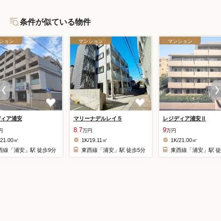
条件が似ている物件
ション
マンション
マンション
ディア浦安
マリーナデルレイ５
レジディア浦安Ⅱ
8.7
9
円
万円
万円
/21.00㎡
1K/19.11㎡
1K/21.00㎡
西線「浦安」駅 徒歩9分
東西線「浦安」駅 徒歩5分
東西線「浦安」駅 徒