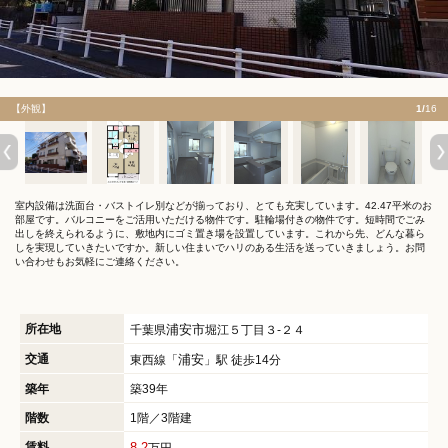
【外観】
1/
16
室内設備は洗面台・バストイレ別などが揃っており、とても充実しています。42.47平米のお
部屋です。バルコニーをご活用いただける物件です。駐輪場付きの物件です。短時間でごみ
出しを終えられるように、敷地内にゴミ置き場を設置しています。これから先、どんな暮ら
しを実現していきたいですか。新しい住まいでハリのある生活を送っていきましょう。お問
い合わせもお気軽にご連絡ください。
所在地
浦安市
千葉県
堀江５丁目３-２４
交通
浦安
東西線「
」駅 徒歩14分
築年
築39年
階数
1階／3階建
賃料
8.2
万円