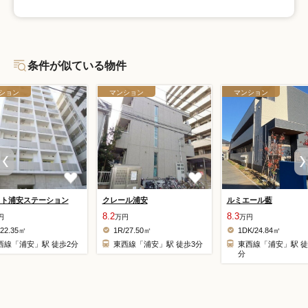
条件が似ている物件
ション
マンション
マンション
スト浦安ステーション
クレール浦安
ルミエール藍
8.2
8.3
円
万円
万円
/22.35㎡
1R/27.50㎡
1DK/24.84㎡
西線「浦安」駅 徒歩2分
東西線「浦安」駅 徒歩3分
東西線「浦安」駅 徒
分