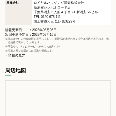
取扱会社
ロイヤルハウジング販売株式会社
新浦安シンボルロード店
千葉県浦安市入船４丁目3-1 新浦安SKビル
TEL:0120-675-111
国土交通大臣 (11) 第3229号
情報更新日 ：2026年08月03日
次回更新予定日：2026年08月10日
※価格は物件の代金総額を表示しており、消費税が課税される場合は税込と表記の上、税
込価格で表示して おります。
※間取りの「S」はサービスルーム（納戸）です。
※現況と異なる場合には現況を優先します。
情報の見方
周辺地図