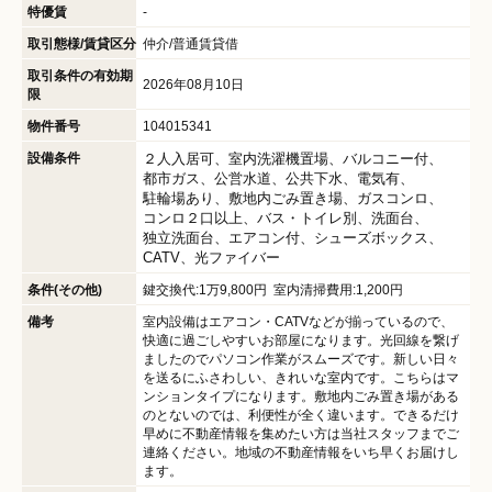
特優賃
-
取引態様/賃貸区分
仲介/普通賃貸借
取引条件の有効期
2026年08月10日
限
物件番号
104015341
設備条件
２人入居可
室内洗濯機置場
バルコニー付
都市ガス
公営水道
公共下水
電気有
駐輪場あり
敷地内ごみ置き場
ガスコンロ
コンロ２口以上
バス・トイレ別
洗面台
独立洗面台
エアコン付
シューズボックス
CATV
光ファイバー
条件(その他)
鍵交換代:1万9,800円 室内清掃費用:1,200円
備考
室内設備はエアコン・CATVなどが揃っているので、
快適に過ごしやすいお部屋になります。光回線を繋げ
ましたのでパソコン作業がスムーズです。新しい日々
を送るにふさわしい、きれいな室内です。こちらはマ
ンションタイプになります。敷地内ごみ置き場がある
のとないのでは、利便性が全く違います。できるだけ
早めに不動産情報を集めたい方は当社スタッフまでご
連絡ください。地域の不動産情報をいち早くお届けし
ます。