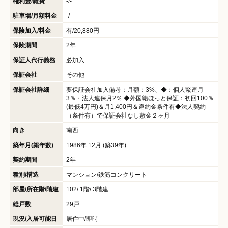
権利金/雑費
-/-
駐車場/月額料金
-/-
保険加入/料金
有/20,880円
保険期間
2年
保証人代行義務
必加入
保証会社
その他
保証会社詳細
要保証会社加入備考：月額：3%、◆：個人緊連月
3％・法人連保月2％ ◆外国籍ほっと保証：初回100％
(最低4万円)＆月1,400円＆違約金条件有◆法人契約
（条件有）で保証会社なし敷金２ヶ月
向き
南西
築年月(築年数)
1986年 12月 (築39年)
契約期間
2年
種別/構造
マンション/鉄筋コンクリート
部屋/所在階/階建
102/ 1階/ 3階建
総戸数
29戸
現況/入居可能日
居住中/即時