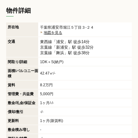
物件詳細
所在地
浦安市
千葉県
堀江５丁目３-２４
地図を見る
交通
東西線
「
浦安
」駅 徒歩14分
京葉線
「
新浦安
」駅 徒歩32分
京葉線
「
舞浜
」駅 徒歩38分
間取り/詳細
1DK＋S(納戸)
面積/バルコニー面
42.47㎡/-
積
賃料
8.2万円
管理費・共益費
5,000円
敷金/礼金/保証金
1ヶ月/-/-
償却/敷引
-/-
更新料
1ヶ月(新賃料)
敷金積み増し
-