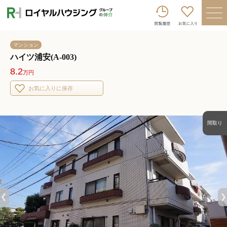
ロイヤルハウジンググループトップへ
買いたい
マンション
売りたい
ハイツ浦安(A-003)
8.2
万円
借りたい
お気に入りに保存
貸したい
店舗を探す
間取り
企業情報
ログイン
会員登録