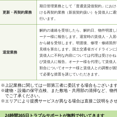
期日管理業務として「普通賃貸借契約」におけ
更新・再契約業務
ける再契約業務（新規契約扱い）を賃借人に通
行います。
解約の連絡を受領したら、解約日、物件明渡し
ーナー様に報告します。退室時の賃借人・入居
から鍵を受領します。明渡後、修理・修繕箇所
見積を算出します。国土交通省ガイドラインに
退室業務
賃借人に不利な内容については代理は受けかね
び賃借人に報告。オーナー様を代理して賃借人
割合についてオーナー様と賃借人との調整が困
て必要な措置を講じていただきます。
※上記業務に関しては一部第三者に委託する場合もございま
※建物・設備の保守点検、また敷地・共用部の清掃など、物
でご了承ください。
※エリアにより提携サービスが異なる場合は直接ご説明をさ
24時間365日トラブルサポートが無料で付いてきます