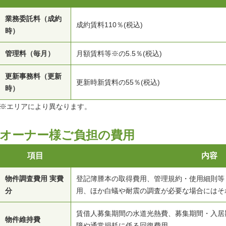
業務委託料（成約
成約賃料110％(税込)
時）
管理料（毎月）
月額賃料等※の5.5％(税込)
更新事務料（更新
更新時新賃料の55％(税込)
時）
※エリアにより異なります。
オーナー様ご負担の費用
項目
内容
物件調査費用 実費
登記簿謄本の取得費用、管理規約・使用細則等
分
用、ほか白蟻や耐震の調査が必要な場合にはそ
賃借人募集期間の水道光熱費、募集期間・入居
物件維持費
障や通常損耗に係る回復費用。