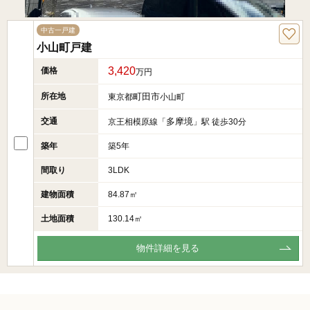
中古一戸建
小山町戸建
3,420
価格
万円
所在地
町田市
東京都
小山町
交通
多摩境
京王相模原線「
」駅 徒歩30分
築年
築5年
間取り
3LDK
建物面積
84.87㎡
土地面積
130.14㎡
物件詳細を見る