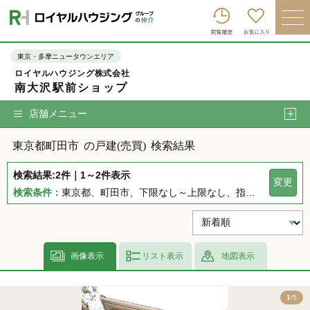
ロイヤルハウジンググループトップへ
買いたい
東京・多摩ニュータウンエリア
ロイヤルハウジング株式会社
売りたい
南大沢駅前ショップ
借りたい
店舗メニュー
貸したい
東京都町田市
の戸建(売買)
検索結果
店舗を探す
検索結果:2件｜1～2件表示
変更
企業情報
検索条件：
東京都、町田市、下限なし～上限なし、指定しない、指定なし、指定しない、下限なし～上限なし、指定なし
ログイン
会員登録
画像表示
リスト表示
地図表示
5
1
/5