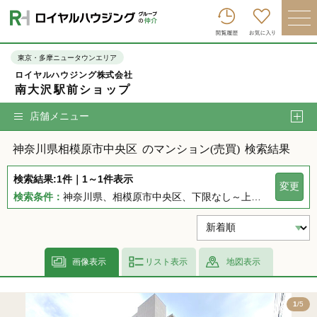
ロイヤルハウジンググループトップへ
買いたい
東京・多摩ニュータウンエリア
ロイヤルハウジング株式会社
売りたい
南大沢駅前ショップ
借りたい
店舗メニュー
貸したい
神奈川県相模原市中央区
のマンション(売買)
検索結果
店舗を探す
検索結果:1件｜1～1件表示
変更
企業情報
検索条件：
神奈川県、相模原市中央区、下限なし～上限なし、指定しない、指定なし、指定しない、下限なし～上限なし、指定なし
ログイン
会員登録
画像表示
リスト表示
地図表示
5
1
/5