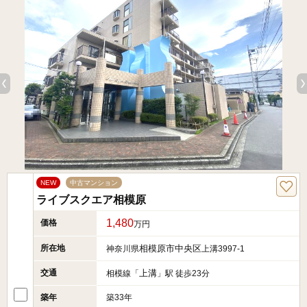
NEW
中古マンション
ライブスクエア相模原
1,480
価格
万円
所在地
相模原市中央区
神奈川県
上溝3997-1
交通
上溝
相模線「
」駅 徒歩23分
築年
築33年