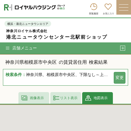
ロイヤルハウジンググループトップへ
買いたい
横浜・港北ニュータウンエリア
神奈川ロイヤル株式会社
売りたい
港北ニュータウンセンター北駅前ショップ
借りたい
店舗メニュー
貸したい
神奈川県相模原市中央区
の賃貸居住用
検索結果
店舗を探す
検索条件：
神奈川県、相模原市中央区、下限なし～上限なし、指定しない、指定なし、指定しない、下限なし～上限なし、指定なし
変更
企業情報
ログイン
会員登録
画像表示
リスト表示
地図表示