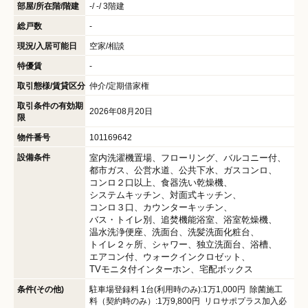
部屋/所在階/階建
-/ -/ 3階建
総戸数
-
現況/入居可能日
空家/相談
特優賃
-
取引態様/賃貸区分
仲介/定期借家権
取引条件の有効期
2026年08月20日
限
物件番号
101169642
設備条件
室内洗濯機置場
フローリング
バルコニー付
都市ガス
公営水道
公共下水
ガスコンロ
コンロ２口以上
食器洗い乾燥機
システムキッチン
対面式キッチン
コンロ３口
カウンターキッチン
バス・トイレ別
追焚機能浴室
浴室乾燥機
温水洗浄便座
洗面台
洗髪洗面化粧台
トイレ２ヶ所
シャワー
独立洗面台
浴槽
エアコン付
ウォークインクロゼット
TVモニタ付インターホン
宅配ボックス
条件(その他)
駐車場登録料 1台(利用時のみ):1万1,000円 除菌施工
料（契約時のみ）:1万9,800円 リロサポプラス加入必