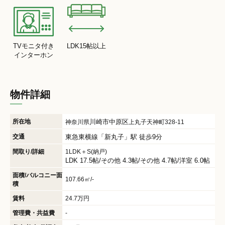
TVモニタ付き
LDK15帖以上
インターホン
物件詳細
所在地
川崎市中原区
神奈川県
上丸子天神町328-11
交通
東急東横線
「
新丸子
」駅 徒歩9分
間取り/詳細
1LDK＋S(納戸)
LDK 17.5帖
/
その他 4.3帖
/
その他 4.7帖
/
洋室 6.0帖
面積/バルコニー面
107.66㎡/-
積
賃料
24.7万円
管理費・共益費
-