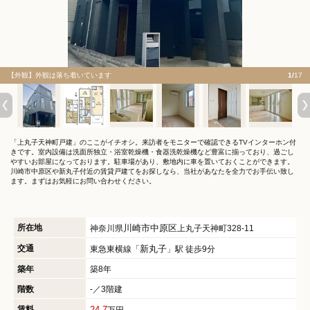
【外観】外観は落ち着いています
1/
17
「上丸子天神町戸建」のここがイチオシ。来訪者をモニターで確認できるTVインターホン付
きです。室内設備は洗面所独立・浴室乾燥機・食器洗乾燥機など豊富に揃っており、過ごし
やすいお部屋になっております。駐車場があり、敷地内に車を置いておくことができます。
川崎市中原区や新丸子付近の賃貸戸建てをお探しなら、当社があなたを全力でお手伝い致し
ます。まずはお気軽にお問い合わせください。
所在地
川崎市中原区
神奈川県
上丸子天神町328-11
交通
新丸子
東急東横線「
」駅 徒歩9分
築年
築8年
階数
-／3階建
賃料
24.7
万円