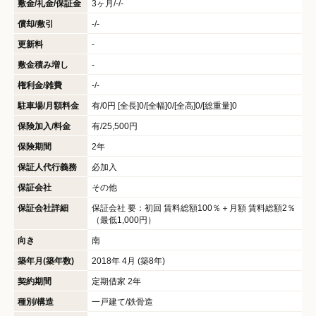
敷金/礼金/保証金
3ヶ月/-/-
償却/敷引
-/-
更新料
-
敷金積み増し
-
権利金/雑費
-/-
駐車場/月額料金
有/0円 [全長]0/[全幅]0/[全高]0/[総重量]0
保険加入/料金
有/25,500円
保険期間
2年
保証人代行義務
必加入
保証会社
その他
保証会社詳細
保証会社 要：初回 賃料総額100％＋月額 賃料総額2％
（最低1,000円）
向き
南
築年月(築年数)
2018年 4月 (築8年)
契約期間
定期借家 2年
種別/構造
一戸建て/鉄骨造