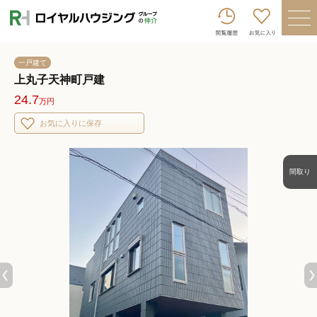
ロイヤルハウジンググループトップへ
買いたい
一戸建て
売りたい
上丸子天神町戸建
24.7
万円
借りたい
お気に入りに保存
貸したい
店舗を探す
間取り
企業情報
ログイン
会員登録