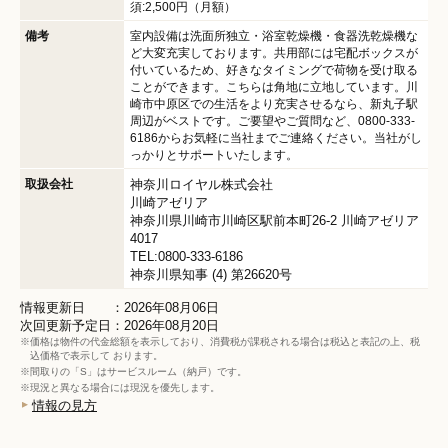
須:2,500円（月額）
備考
室内設備は洗面所独立・浴室乾燥機・食器洗乾燥機な
ど大変充実しております。共用部には宅配ボックスが
付いているため、好きなタイミングで荷物を受け取る
ことができます。こちらは角地に立地しています。川
崎市中原区での生活をより充実させるなら、新丸子駅
周辺がベストです。ご要望やご質問など、0800-333-
6186からお気軽に当社までご連絡ください。当社がし
っかりとサポートいたします。
取扱会社
神奈川ロイヤル株式会社
川崎アゼリア
神奈川県川崎市川崎区駅前本町26-2 川崎アゼリア
4017
TEL:0800-333-6186
神奈川県知事 (4) 第26620号
情報更新日 ：2026年08月06日
次回更新予定日：2026年08月20日
※価格は物件の代金総額を表示しており、消費税が課税される場合は税込と表記の上、税
込価格で表示して おります。
※間取りの「S」はサービスルーム（納戸）です。
※現況と異なる場合には現況を優先します。
情報の見方