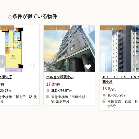
条件が似ている物件
ション
マンション
マンション
TS新丸子
ハルセン武蔵小杉
Ｂｒｉｌｌｉａ ｉｓ
蔵小杉
17.8
万円
万円
15.8
万円
/20.73㎡
3LDK/66.57㎡
1DK/25.20㎡
急東横線「新丸子」駅 徒
東急東横線「武蔵小杉」
8分
駅 徒歩10分
横須賀線「武蔵小杉
歩5分