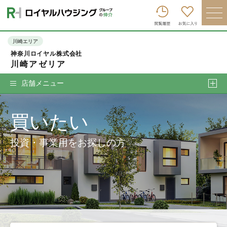
ロイヤルハウジンググループトップへ
買いたい
川崎エリア
神奈川ロイヤル株式会社
売りたい
川崎アゼリア
借りたい
店舗メニュー
貸したい
買いたい
店舗を探す
企業情報
投資・事業用をお探しの方
ログイン
会員登録