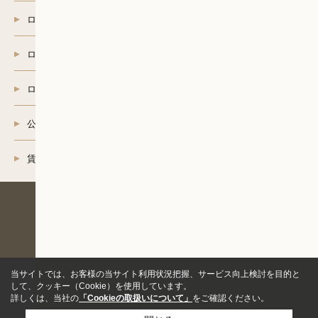
ロイヤルリゾート
ロイヤル介護
ロイヤルインテリア
公共住宅賃貸募集センター
賃貸借契約解約
採用情報
店舗を探す
企業情報
サイトマップ
個人情報の取り扱いについて
Copyright©ROYAL Housing Co., Ltd. All Rights Reserved.
当サイトでは、お客様の当サイト利用状況把握、サービス向上検討を目的と
して、クッキー（Cookie）を使用しています。
詳しくは、当社の
「Cookieの取扱いについて」
をご確認ください。