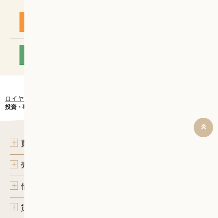
WEBからのお問い合わせ
お問い合わせ
売却無料査定
店舗案内
ロイヤルハウジンググループの仲介
川崎アゼリア
買いたい
投資・事業用
買いたい
売りたい
借りたい
貸したい