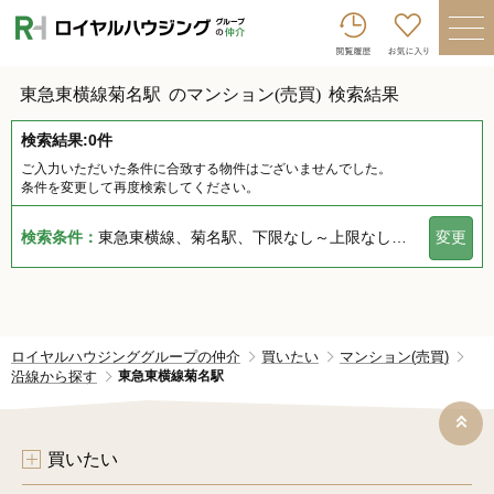
ロイヤルハウジンググループトップへ
買いたい
東急東横線菊名駅
のマンション(売買)
検索結果
売りたい
検索結果:0件
借りたい
ご入力いただいた条件に合致する物件はございませんでした。
条件を変更して再度検索してください。
貸したい
検索条件：
東急東横線、菊名駅、下限なし～上限なし、指定しない、指定なし、指定しない、下限なし～上限なし、指定なし
変更
店舗を探す
企業情報
ログイン
会員登録
ロイヤルハウジンググループの仲介
買いたい
マンション(売買)
沿線から探す
東急東横線菊名駅
買いたい