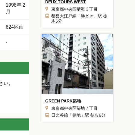
DEUX TOURS WEST
1998年 2
東京都中央区晴海３丁目
月
都営大江戸線「勝どき」駅 徒
歩5分
624区画
-
さい。
GREEN PARK築地
東京都中央区築地７丁目
日比谷線「築地」駅 徒歩6分