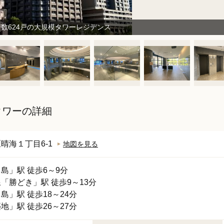
数624戸の大規模タワーレジデンス
タワーの詳細
区
晴海
１丁目6-1
地図を見る
月島
」駅 徒歩6～9分
線
「
勝どき
」駅 徒歩9～13分
中島
」駅 徒歩18～24分
築地
」駅 徒歩26～27分