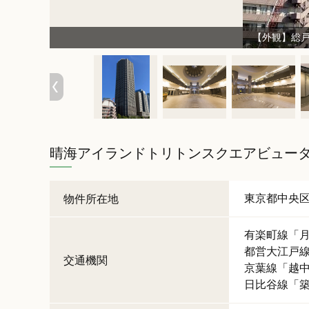
12/
12
【外観】総戸
晴海アイランドトリトンスクエアビュー
東京都
中央
物件所在地
有楽町線
「
都営大江戸
交通機関
京葉線
「
越
日比谷線
「