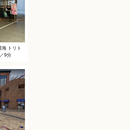
晴海 トリト
／9分