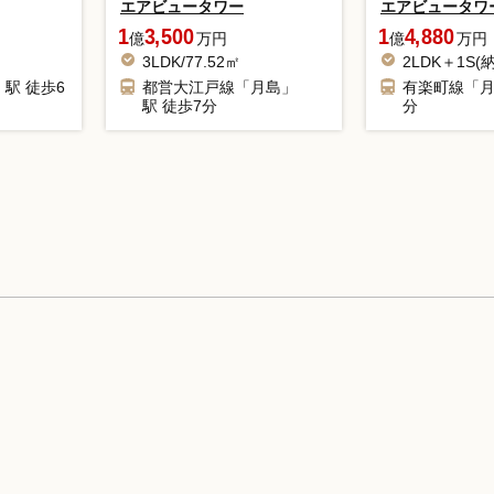
エアビュータワー
エアビュータワ
1
3,500
1
4,880
億
万円
億
万円
3LDK/77.52㎡
2LDK＋1S(納
駅 徒歩6
都営大江戸線「月島」
有楽町線「月
駅 徒歩7分
分