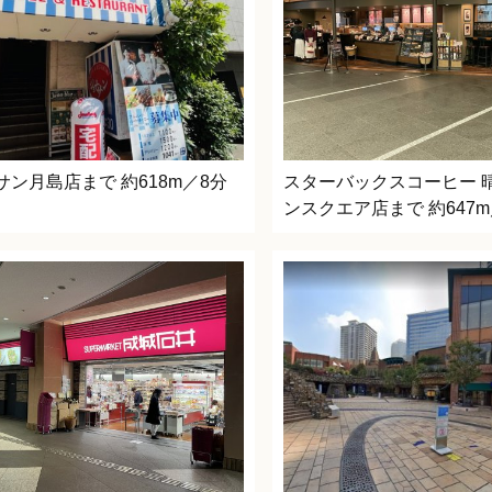
サン月島店まで 約618m／8分
スターバックスコーヒー 
ンスクエア店まで 約647m