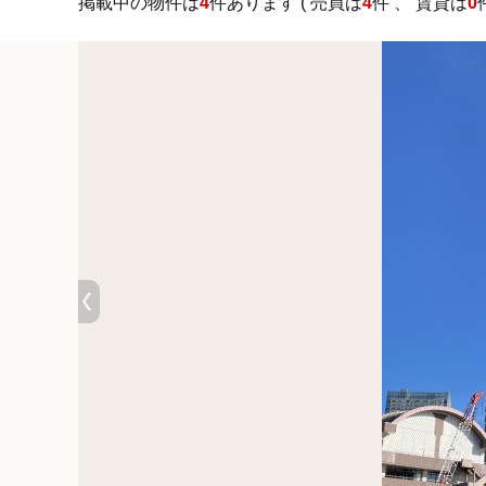
掲載中の物件は
4
件あります ( 売買は
4
件 、 賃貸は
0