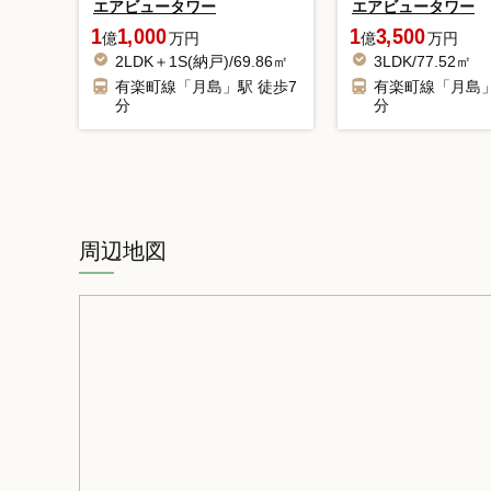
エアビュータワー
エアビュータワー
1
1,000
1
3,500
億
万円
億
万円
2LDK＋1S(納戸)/69.86㎡
3LDK/77.52㎡
有楽町線「月島」駅 徒歩7
有楽町線「月島」
分
分
周辺地図