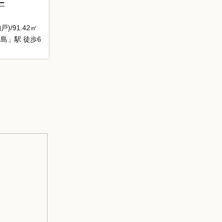
ー
戸)/91.42㎡
島」駅 徒歩6