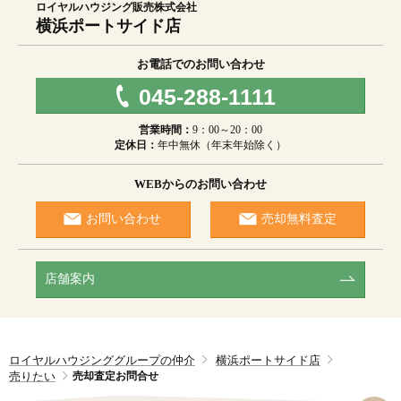
ロイヤルハウジング販売株式会社
の履行、情報、サービスの提供
横浜ポートサイド店
（４）上の（１）、（３）の商品・情報・サービス提供のた
めの郵便物、電話、電子メール等による営業活動及びマーケ
ティング（アンケートのお願い等）活動。顧客動向分析また
お電話でのお問い合わせ
は商品開発等の調査分析
（５）当グループが取得した個人情報のグループ企業間での
045-288-1111
共同利用。共同利用者：ロイヤルハウジング株式会社、ロイ
ヤルハウジング販売株式会社、ロイヤルリゾート株式会社、
営業時間：
9：00～20：00
ロイヤルコーポレーション株式会社、ロイヤルインテリア株
定休日：
年中無休（年末年始除く）
式会社、神奈川ロイヤル株式会社、川崎ロイヤル株式会社、
東京ロイヤル株式会社、埼玉ロイヤル株式会社、Royals株
式会社
WEBからのお問い合わせ
（６）情報、サービスの提供は、ご本人からの申し出があり
ましたら、取り止めさせていただきます。
お問い合わせ
売却無料査定
[４]個人情報の第三者への提供
（１）ご本人の同意がある場合
（２）法令の規定に基く場合
店舗案内
（３）人の生命、身体または財産の保護のため必要がある場
合であって、ご本人の同意を得ることが困難であるとき
（４）公衆衛生の向上または児童の健全な育成の推進のため
に特に必要がある場合であって、ご本人の同意を得ることが
困難であるとき
（５）国の機関若しくは地方公共団体またはその委託を受け
ロイヤルハウジンググループの仲介
横浜ポートサイド店
た者が法令の定める事務を遂行することに対して協力する必
売りたい
売却査定お問合せ
要があるばあいであって、ご本人の同意を得ることにより当