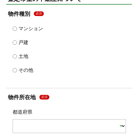
物件種別
必須
マンション
戸建
土地
その他
物件所在地
必須
都道府県