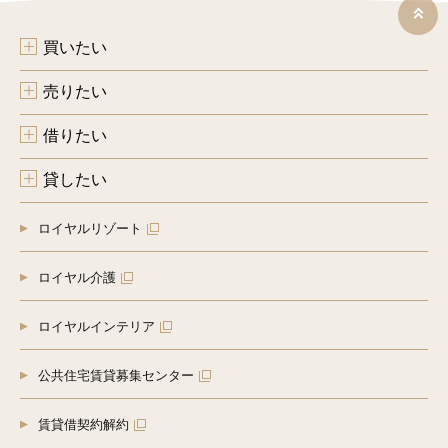
該事務の遂行に支障を及ぼすおそれがあるとき
（６）新築物件販売等の場合、不動産情報、お名前、ご住所
等の所要項目について、書面、郵便物、電話、電子メール、
買いたい
広告媒体により第三者に提供されます。なお、ご本人からの
申し出がありましたら、提供は停止いたします。
（売買仲介等の場合に提供する第三者の例示）
売りたい
１．契約の相手方となる者、その見込み客
２．他の宅地建物取引業者
借りたい
３．インターネット広告の掲載業者、不動産事業者団体
４．指定流通機構（物件登録、成約通知および同機構のデー
タを利用しての営業、価格査定等の実施）
貸したい
５．登記等に関する司法書士、土地家屋調査士
６．融資等に関する金融機関
７．不動産管理等に関する管理会社
ロイヤルリゾート
８．信用情報機関、不動産調査機関等
[５]個人情報の安全管理措置
ロイヤル介護
当グループが有する個人情報は適正かつ慎重に管理し、個人
情報への不正アクセス、紛失、改ざん、漏えい等を防止する
ため、必要かつ適正な安全管理措置を講じます。
ロイヤルインテリア
[６]個人情報の取り扱いの委託
当グループが有する個人情報について、その取り扱いを外部
公共住宅賃貸募集センター
に委託する場合があります。その場合は、個人情報の保護に
十分な措置を講じている者を選定し、委託先に対し、必要か
つ適切な監督を行います。
賃貸借契約解約