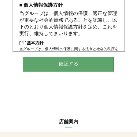
■ 個人情報保護方針
当グループは、個人情報の保護、適正な管理
が重要な社会的責務であることを認識し、以
下のとおり個人情報保護方針を定め、これを
実行、維持してまいります。
[１]基本方針
当グループは、個人情報の保護に関する法令と社会的秩序を
尊重・遵守し、個人情報の適正な取り扱いと保護に努めま
す。
[２]個人情報の取得、利用、提供
個人情報の取得は、適正な手段によって行うとともに、利用
目的の公表、通知、明示等をさせていただき、ご本人の同意
なく、利用目的の範囲を超えた個人情報の取り扱いはいたし
ません。また、個人情報を第三者へ提供、開示する場合は、
法令の定める手続きに則って行います。
[３]個人情報の利用目的
当グループが取得する個人情報の利用目的は、以下のとおり
です。
（１）不動産の売買、仲介、賃貸、管理等
店舗案内
（２）（１）の利用目的の達成に必要な範囲での、個人情報
の第三者への提供
（３）当グループが取り扱うインテリア工事等に関する契約