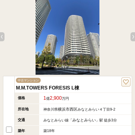
中古マンション
M.M.TOWERS FORESIS L棟
1
2,900
価格
億
万円
所在地
横浜市西区
神奈川県
みなとみらい４丁目9-2
交通
みなとみらい
みなとみらい線「
」駅 徒歩3分
築年
築18年