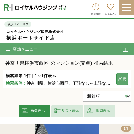
ロイヤルハウジンググループトップへ
買いたい
横浜ベイエリア
ロイヤルハウジング販売株式会社
売りたい
横浜ポートサイド店
借りたい
店舗メニュー
貸したい
神奈川県横浜市西区
のマンション(売買)
検索結果
店舗を探す
検索結果:1件｜1～1件表示
変更
企業情報
検索条件：
神奈川県、横浜市西区、下限なし～上限なし、指定しない、指定なし、指定しない、下限なし～上限なし、指定なし
ログイン
会員登録
画像表示
リスト表示
地図表示
2
1
/2