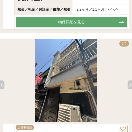
敷金／礼金／保証金／償却／敷引
2.2ヶ月／1.1ヶ月／-／-／-
物件詳細を見る
5
1
/5
店舗事務所