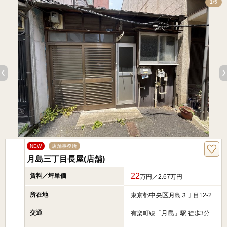
5
1
/5
NEW
店舗事務所
月島三丁目長屋(店舗)
22
賃料／坪単価
万円／2.67万円
所在地
中央区
東京都
月島３丁目12-2
交通
月島
有楽町線「
」駅 徒歩3分