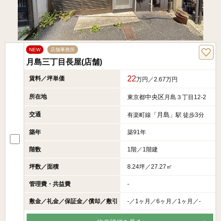
NEW
店舗事務所
月島三丁目長屋(店舗)
22
賃料／坪単価
万円／2.67万円
所在地
中央区
東京都
月島３丁目12-2
交通
月島
有楽町線「
」駅 徒歩3分
築年
築91年
階数
1階／1階建
坪数／面積
8.24坪／27.27㎡
管理費・共益費
-
敷金／礼金／保証金／償却／敷引
-／1ヶ月／6ヶ月／1ヶ月／-