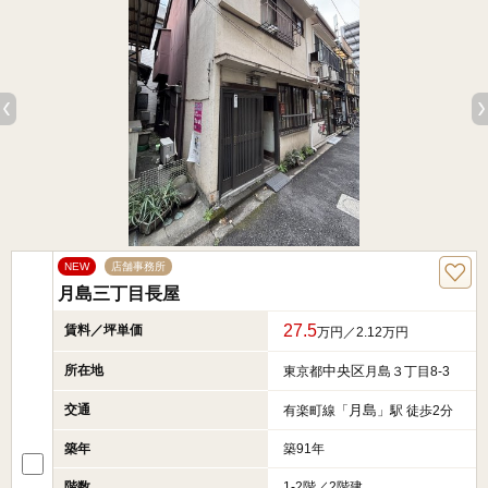
NEW
店舗事務所
月島三丁目長屋
27.5
賃料／坪単価
万円／2.12万円
所在地
中央区
東京都
月島３丁目8-3
交通
月島
有楽町線「
」駅 徒歩2分
築年
築91年
階数
1-2階／2階建