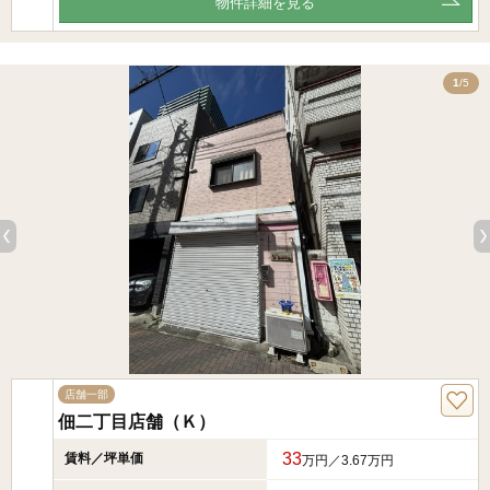
物件詳細を見る
5
1
/5
店舗一部
佃二丁目店舗（Ｋ）
33
賃料／坪単価
万円／3.67万円