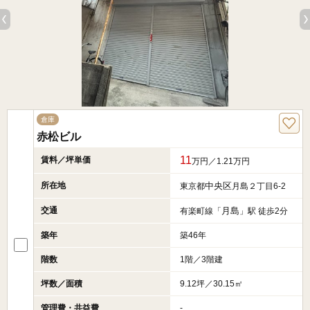
倉庫
赤松ビル
11
賃料／坪単価
万円／1.21万円
所在地
中央区
東京都
月島２丁目6-2
交通
月島
有楽町線「
」駅 徒歩2分
築年
築46年
階数
1階／3階建
坪数／面積
9.12坪／30.15㎡
管理費・共益費
-