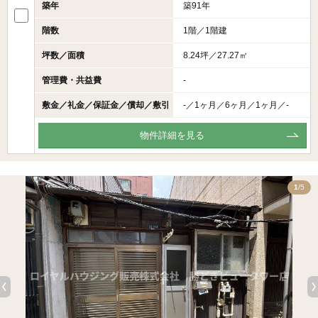
築年
築91年
階数
1階／1階建
坪数／面積
8.24坪／27.27㎡
管理費・共益費
-
敷金／礼金／保証金／償却／敷引
-／1ヶ月／6ヶ月／1ヶ月／-
物件詳細を見る
5
1
/5