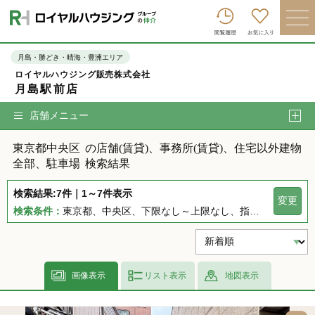
ロイヤルハウジンググループトップへ
買いたい
月島・勝どき・晴海・豊洲エリア
ロイヤルハウジング販売株式会社
売りたい
月島駅前店
借りたい
店舗メニュー
貸したい
東京都中央区
の店舗(賃貸)、事務所(賃貸)、住宅以外建物
店舗を探す
全部、駐車場
検索結果
企業情報
検索結果:7件｜1～7件表示
変更
検索条件：
東京都、中央区、下限なし～上限なし、指定しない、指定なし、指定しない、下限なし～上限なし、指定なし
ログイン
会員登録
画像表示
リスト表示
地図表示