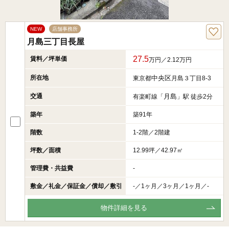
NEW
店舗事務所
月島三丁目長屋
27.5
賃料／坪単価
万円／2.12万円
所在地
中央区
東京都
月島３丁目8-3
交通
月島
有楽町線「
」駅 徒歩2分
築年
築91年
階数
1-2階／2階建
坪数／面積
12.99坪／42.97㎡
管理費・共益費
-
敷金／礼金／保証金／償却／敷引
-／1ヶ月／3ヶ月／1ヶ月／-
物件詳細を見る