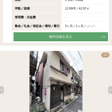
坪数／面積
12.99坪／42.97㎡
管理費・共益費
-
敷金／礼金／保証金／償却／敷引
3ヶ月／1ヶ月／-／-／-
物件詳細を見る
5
1
/5