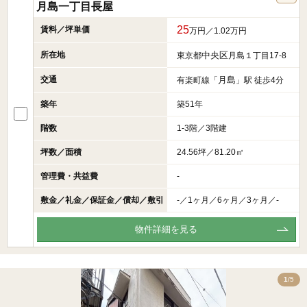
月島一丁目長屋
25
賃料／坪単価
万円／1.02万円
所在地
中央区
東京都
月島１丁目17-8
交通
月島
有楽町線「
」駅 徒歩4分
築年
築51年
階数
1-3階／3階建
坪数／面積
24.56坪／81.20㎡
管理費・共益費
-
敷金／礼金／保証金／償却／敷引
-／1ヶ月／6ヶ月／3ヶ月／-
物件詳細を見る
5
1
/5