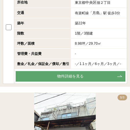
所在地
中央区
東京都
佃２丁目
交通
月島
有楽町線「
」駅 徒歩3分
築年
築22年
階数
1階／3階建
坪数／面積
8.98坪／29.70㎡
管理費・共益費
-
敷金／礼金／保証金／償却／敷引
-／1.1ヶ月／6ヶ月／3ヶ月／-
物件詳細を見る
3
1
/3