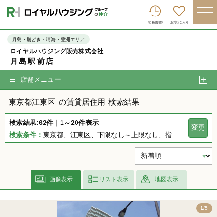
ロイヤルハウジンググループトップへ
買いたい
月島・勝どき・晴海・豊洲エリア
ロイヤルハウジング販売株式会社
売りたい
月島駅前店
借りたい
店舗メニュー
貸したい
東京都江東区
の賃貸居住用
検索結果
店舗を探す
検索結果:62件｜1～20件表示
変更
企業情報
検索条件：
東京都、江東区、下限なし～上限なし、指定しない、指定なし、指定しない、下限なし～上限なし、指定なし
ログイン
会員登録
画像表示
リスト表示
地図表示
5
1
/5