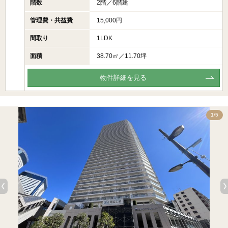
階数
2階／6階建
管理費・共益費
15,000円
間取り
1LDK
面積
38.70㎡／11.70坪
物件詳細を見る
5
1
/5