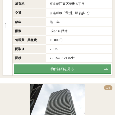
所在地
江東区
東京都
豊洲５丁目
交通
豊洲
有楽町線「
」駅 徒歩1分
築年
築19年
階数
9階／40階建
管理費・共益費
10,000円
間取り
2LDK
面積
72.15㎡／21.82坪
物件詳細を見る
5
1
/5