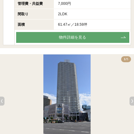
管理費・共益費
7,000円
間取り
2LDK
面積
61.47㎡／18.59坪
物件詳細を見る
5
1
/5