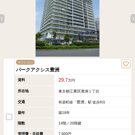
マンション
パークアクシス豊洲
29.7
賃料
万円
所在地
江東区
東京都
豊洲１丁目
交通
豊洲
有楽町線「
」駅 徒歩8分
築年
築18年
階数
14階／20階建
管理費・共益費
7,000円