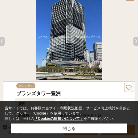
マンション
ブランズタワー豊洲
30
賃料
万円
当サイトでは、お客様の当サイト利用状況把握、サービス向上検討を目的と
して、クッキー（Cookie）を使用しています。
所在地
江東区
東京都
豊洲５丁目
詳しくは、当社の
「Cookieの取扱いについて」
をご確認ください。
交通
豊洲
有楽町線「
」駅 徒歩5分
チェックした物件を
閉じる
お問い合わせ
見学予約
まとめて
築年
築4年