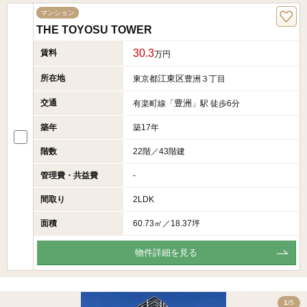
マンション
THE TOYOSU TOWER
30.3
賃料
万円
所在地
江東区
東京都
豊洲３丁目
交通
豊洲
有楽町線「
」駅 徒歩6分
築年
築17年
階数
22階／43階建
管理費・共益費
-
間取り
2LDK
面積
60.73㎡／18.37坪
物件詳細を見る
5
1
/5