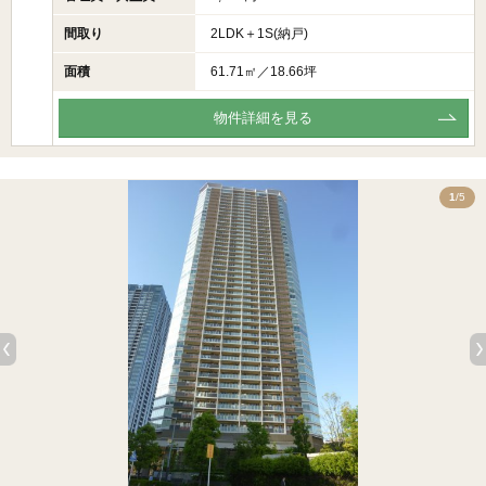
間取り
2LDK＋1S(納戸)
面積
61.71㎡／18.66坪
物件詳細を見る
5
1
/5