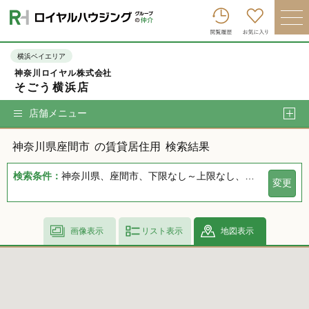
ロイヤルハウジンググループトップへ
買いたい
横浜ベイエリア
神奈川ロイヤル株式会社
売りたい
そごう横浜店
借りたい
店舗メニュー
貸したい
神奈川県座間市
の賃貸居住用
検索結果
店舗を探す
検索条件：
神奈川県、座間市、下限なし～上限なし、指定しない、指定なし、指定しない、下限なし～上限なし、指定なし
変更
企業情報
ログイン
会員登録
画像表示
リスト表示
地図表示