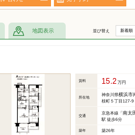
地図表示
並び替え
15.2
賃料
万円
横浜市
神奈川県
所在地
枝町５丁目127-9
南太
京急本線「
交通
駅 徒歩6分
築26年
築年