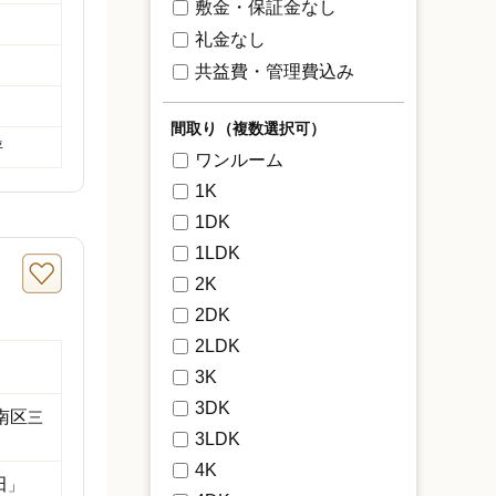
敷金・保証金なし
礼金なし
共益費・管理費込み
間取り（複数選択可）
坪
ワンルーム
1K
1DK
1LDK
2K
2DK
2LDK
3K
3DK
南区
三
3LDK
4K
田
」