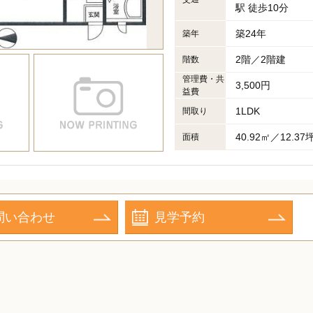
駅 徒歩10分
築24年
築年
2階／2階建
階数
管理費・共
3,500円
益費
1LDK
間取り
40.92㎡／12.37
面積
問い合わせ
見学予約