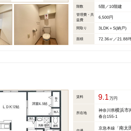
5階／10階建
階数
管理費・共
6,500円
益費
3LDK＋S(納戸)
間取り
72.36㎡／21.88
面積
9.1
賃料
万円
横浜市
神奈川県
所在地
春台155-1
南太
京急本線「
交通