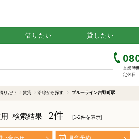
借りたい
貸したい
08
営業時間 ：
定休日 
借りたい
賃貸
沿線から探す
ブルーライン吉野町駅
2件
住用
検索結果
[1-2件を表示]
問い合わせ
見学予約