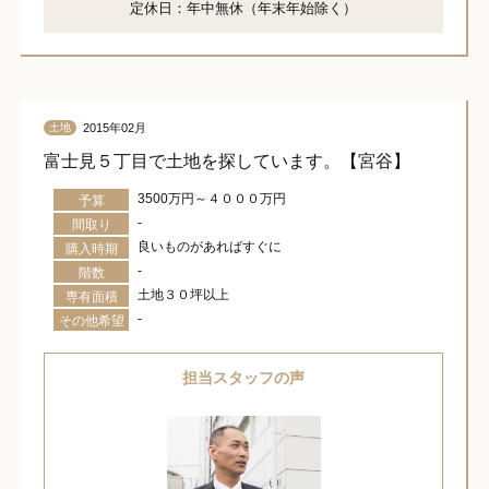
定休日：年中無休（年末年始除く）
2015年02月
土地
富士見５丁目で土地を探しています。【宮谷】
3500万円～４０００万円
予算
-
間取り
良いものがあればすぐに
購入時期
-
階数
土地３０坪以上
専有面積
-
その他希望
担当スタッフの声