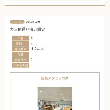
2015年02月
マンション
大三角通り沿い限定
8
予算
-
間取り
すぐにでも
購入時期
-
階数
1
専有面積
-
その他希望
担当スタッフの声