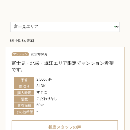
8件中[1-8を表示]
2017年04月
マンション
富士見・北栄・堀江エリア限定でマンション希望
です。
2,500万円
予算
3LDK
間取り
すぐに
購入時期
こだわりなし
階数
60㎡
専有面積
-
その他希望
担当スタッフの声