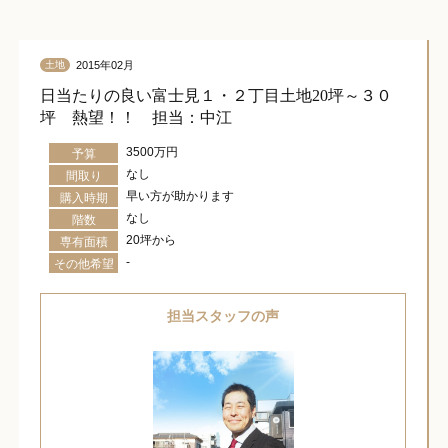
2015年02月
土地
日当たりの良い富士見１・２丁目土地20坪～３０
坪 熱望！！ 担当：中江
3500万円
予算
なし
間取り
早い方が助かります
購入時期
なし
階数
20坪から
専有面積
-
その他希望
担当スタッフの声