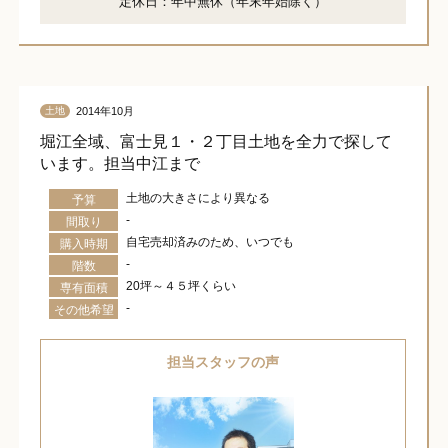
定休日：年中無休（年末年始除く）
2014年10月
土地
堀江全域、富士見１・２丁目土地を全力で探して
います。担当中江まで
土地の大きさにより異なる
予算
-
間取り
自宅売却済みのため、いつでも
購入時期
-
階数
20坪～４５坪くらい
専有面積
-
その他希望
担当スタッフの声