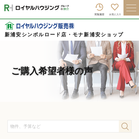
ロイヤルハウジンググループトップへ
買いたい
売りたい
新浦安シンボルロード店・モナ新浦安ショップ
借りたい
貸したい
ご購入希望者様の声
店舗を探す
企業情報
ログイン
会員登録