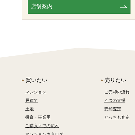
指定しない
店舗案内
本日
3日以内
1週間以内
画像・動画あり
画像あり
動画あり
パノラマ・VRあり
買いたい
売りたい
こだわり条件から探す
マンション
ご売却の流れ
戸建て
４つの支援
条件をクリアする
土地
売却査定
投資・事業用
どっちも査定
ご購入までの流れ
マンションカタログ