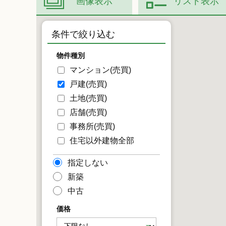
画像表示
リスト表示
条件で絞り込む
物件種別
マンション(売買)
戸建(売買)
土地(売買)
店舗(売買)
事務所(売買)
住宅以外建物全部
指定しない
新築
中古
価格