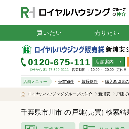
買いたい
売りたい
新浦安
0120-675-111
店舗案内
海外から 81-47-350-5111
営業時間 ： 10:00 ～ 20:00 定
店舗メニュー
売買物件
賃貸物件
購入希望者
ロイヤルハウジンググループの仲介
新浦安
戸建て
千葉県市川市
の戸建(売買)
検索結