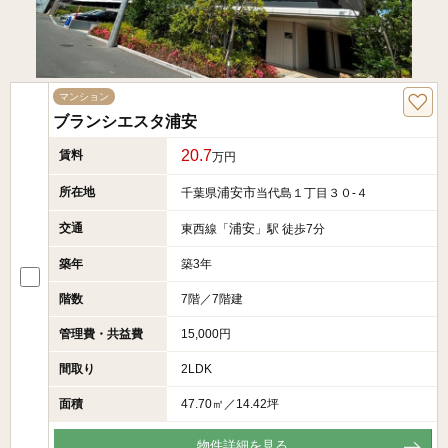
マンション
ブランシエスタ浦安
20.7
賃料
万円
所在地
浦安市
千葉県
当代島１丁目３０-４
交通
浦安
東西線「
」駅 徒歩7分
築年
築3年
階数
7階／7階建
管理費・共益費
15,000円
間取り
2LDK
面積
47.70㎡／14.42坪
物件詳細を見る