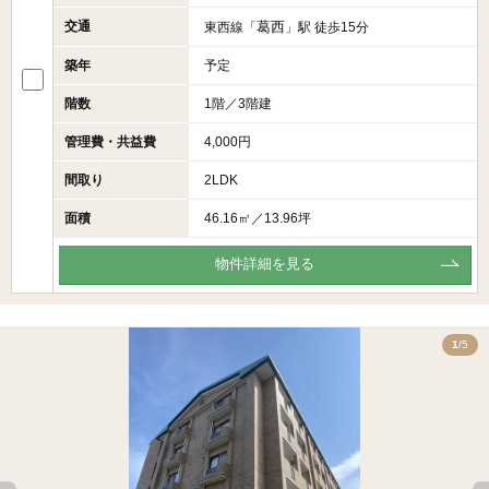
交通
葛西
東西線「
」駅 徒歩15分
築年
予定
階数
1階／3階建
管理費・共益費
4,000円
間取り
2LDK
面積
46.16㎡／13.96坪
物件詳細を見る
5
1
/5