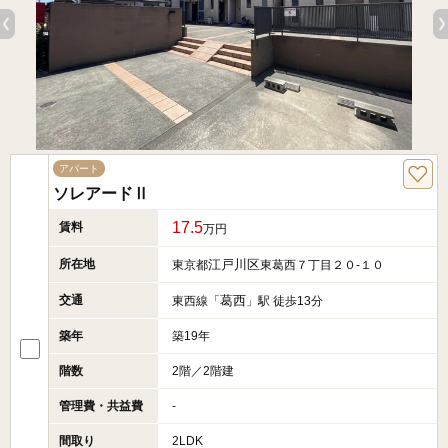
アパート
ソレアードⅡ
17.5
賃料
万円
所在地
江戸川区
東京都
東葛西７丁目２０-１０
交通
葛西
東西線「
」駅 徒歩13分
築年
築19年
階数
2階／2階建
管理費・共益費
-
間取り
2LDK