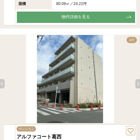
面積
80.09㎡／24.22坪
物件詳細を見る
5
1
/5
マンション
アルファコート葛西