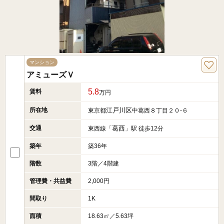
マンション
アミューズＶ
5.8
賃料
万円
所在地
江戸川区
東京都
中葛西８丁目２０-６
交通
葛西
東西線「
」駅 徒歩12分
築年
築36年
階数
3階／4階建
管理費・共益費
2,000円
間取り
1K
面積
18.63㎡／5.63坪