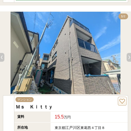
2
1
/2
マンション
Ｍｓ Ｋｉｔｔｙ
15.5
賃料
万円
所在地
江戸川区
東京都
東葛西４丁目８