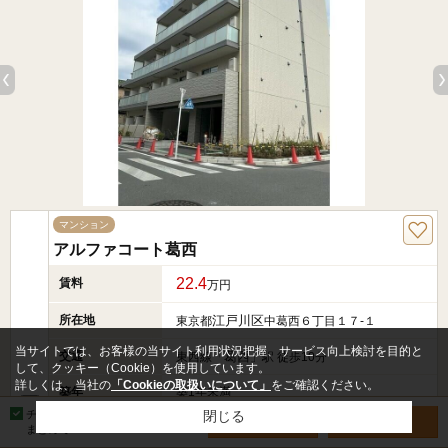
マンション
アルファコート葛西
22.4
賃料
万円
所在地
江戸川区
東京都
中葛西６丁目１７-１
当サイトでは、お客様の当サイト利用状況把握、サービス向上検討を目的と
交通
葛西
東西線「
」駅 徒歩10分
して、クッキー（Cookie）を使用しています。
詳しくは、当社の
「Cookieの取扱いについて」
をご確認ください。
築年
築1年未満
チェックした物件を
閉じる
お問い合わせ
見学予約
階数
4階／5階建
まとめて